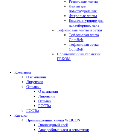
Резиновые ленты
Ленты для
пометоудоления
Фетровые ленты
Комплектующие для
конвейерных лент
Тефлоновые ленты и сетки
Тефлоновая лента
ComBelt
Тефлоновая сетка
ComBelt
Промышленный герметик
ГЕКОМ
Компания
О компании
Лицензии
Отзывы
О компании
Лицензии
Отзывы
ГОСТы
ГОСТы
Каталог
Промышленная химия WEICON
Эпоксидный клей
Анаэробные клеи и герметики