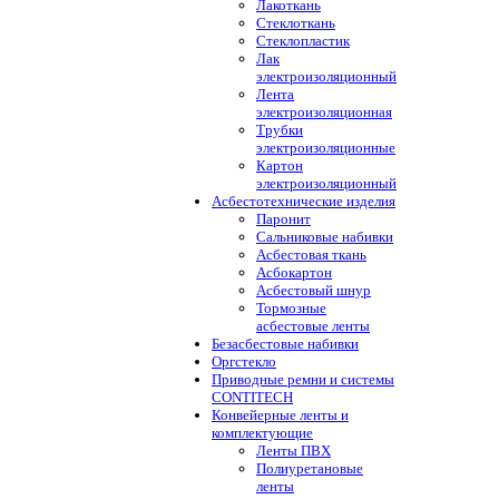
Лакоткань
Стеклоткань
Стеклопластик
Лак
электроизоляционный
Лента
электроизоляционная
Трубки
электроизоляционные
Картон
электроизоляционный
Асбестотехнические изделия
Паронит
Сальниковые набивки
Асбестовая ткань
Асбокартон
Асбестовый шнур
Тормозные
асбестовые ленты
Безасбестовые набивки
Оргстекло
Приводные ремни и системы
CONTITECH
Конвейерные ленты и
комплектующие
Ленты ПВХ
Полиуретановые
ленты