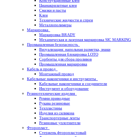
Конструкционные клеи
Цианакрилатные клеи
Смазки и пасты
Клеи
Технические жидкости и спреи
Металлополимеры
Маркировка
Маркировка BRADY
Механическая и лазерная маркировка SIC MARKING
Промышленная безопасность
Визуализация: напольная разметка, знаки
Промышленная блокировка LOTO
Сорбенты для сбора проливов
Промышленная маркировка
Кабель и провод
Монтажный провод
Кабельные наконечники и инструменты
Кабельные наконечники и соединители
Инструмент и оборудование
Резинотехнические изделия
Ремни приводные
Рукава резиновые
Техпластины
Изделия из силикона
Транспортерные ленты
Резиновые уплотнители
Фторопласт
Стержень фторопластовый