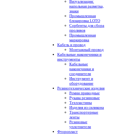
Визуализация:
напольная разметка,
знаки
Промышленная
блокировка LOTO
Сорбенты для сбора
проливов
Промышленная
маркировка
Кабель и провод
Монтажный провод
Кабельные наконечники и
инструменты
Кабельные
наконечники и
соединители
Инструмент и
оборудование
Резинотехнические изделия
Ремни приводные
Рукава резиновые
Техпластины
Изделия из силикона
Транспортерные
ленты
Резиновые
уплотнители
Фторопласт