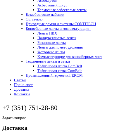
Асбокартон
Асбестовый шнур
Тормозные асбестовые ленты
Безасбестовые набивки
Оргстекло
Приводные ремни и системы CONTITECH
Конвейерные ленты и комплектующие
Ленты ПВХ
Полиуретановые ленты
Резиновые ленты
Ленты для пометоудоления
Фетровые ленты
Комплектующие для конвейерных лент
Тефлоновые ленты и сетки
Тефлоновая лента ComBelt
Тефлоновая сетка ComBelt
Промышленный герметик ГЕКОМ
Статьи
Прайс-лист
Доставка
Контакты
+7 (351) 751-28-80
Задать вопрос
Доставка