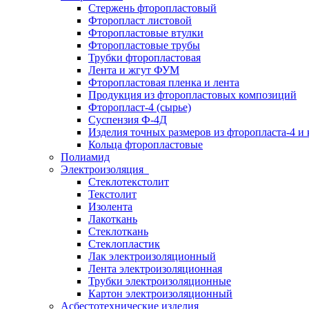
Стержень фторопластовый
Фторопласт листовой
Фторопластовые втулки
Фторопластовые трубы
Трубки фторопластовая
Лента и жгут ФУМ
Фторопластовая пленка и лента
Продукция из фторопластовых композиций
Фторопласт-4 (сырье)
Суспензия Ф-4Д
Изделия точных размеров из фторопласта-4 и
Кольца фторопластовые
Полиамид
Электроизоляция
Стеклотекстолит
Текстолит
Изолента
Лакоткань
Стеклоткань
Стеклопластик
Лак электроизоляционный
Лента электроизоляционная
Трубки электроизоляционные
Картон электроизоляционный
Асбестотехнические изделия