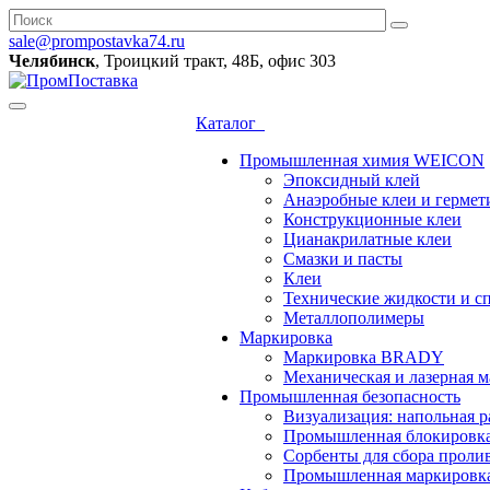
sale@prompostavka74.ru
Челябинск
, Троицкий тракт, 48Б, офис 303
Каталог
Промышленная химия WEICON
Эпоксидный клей
Анаэробные клеи и гермет
Конструкционные клеи
Цианакрилатные клеи
Смазки и пасты
Клеи
Технические жидкости и с
Металлополимеры
Маркировка
Маркировка BRADY
Механическая и лазерная
Промышленная безопасность
Визуализация: напольная р
Промышленная блокировк
Сорбенты для сбора проли
Промышленная маркировк