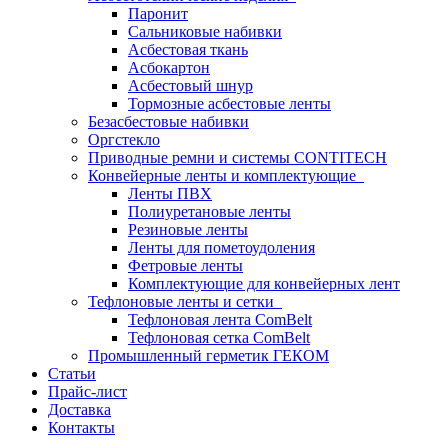
Паронит
Сальниковые набивки
Асбестовая ткань
Асбокартон
Асбестовый шнур
Тормозные асбестовые ленты
Безасбестовые набивки
Оргстекло
Приводные ремни и системы CONTITECH
Конвейерные ленты и комплектующие
Ленты ПВХ
Полиуретановые ленты
Резиновые ленты
Ленты для пометоудоления
Фетровые ленты
Комплектующие для конвейерных лент
Тефлоновые ленты и сетки
Тефлоновая лента ComBelt
Тефлоновая сетка ComBelt
Промышленный герметик ГЕКОМ
Статьи
Прайс-лист
Доставка
Контакты