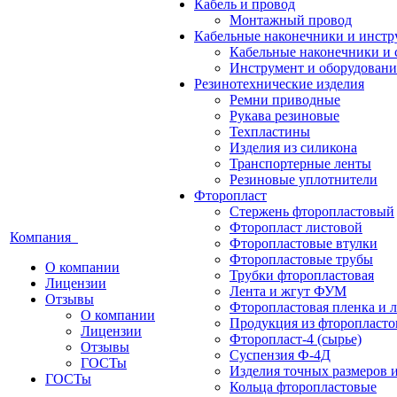
Кабель и провод
Монтажный провод
Кабельные наконечники и инст
Кабельные наконечники и 
Инструмент и оборудовани
Резинотехнические изделия
Ремни приводные
Рукава резиновые
Техпластины
Изделия из силикона
Транспортерные ленты
Резиновые уплотнители
Фторопласт
Стержень фторопластовый
Фторопласт листовой
Компания
Фторопластовые втулки
Фторопластовые трубы
О компании
Трубки фторопластовая
Лицензии
Лента и жгут ФУМ
Отзывы
Фторопластовая пленка и л
О компании
Продукция из фторопласт
Лицензии
Фторопласт-4 (сырье)
Отзывы
Суспензия Ф-4Д
ГОСТы
Изделия точных размеров 
ГОСТы
Кольца фторопластовые