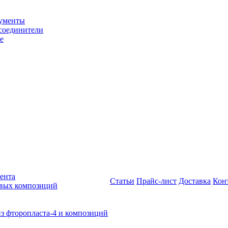
рументы
соединители
е
ента
Статьи
Прайс-лист
Доставка
Кон
овых композиций
из фторопласта-4 и композиций