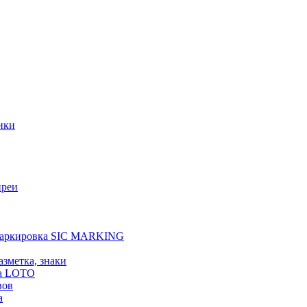
ики
преи
 маркировка SIC MARKING
азметка, знаки
а LOTO
вов
а