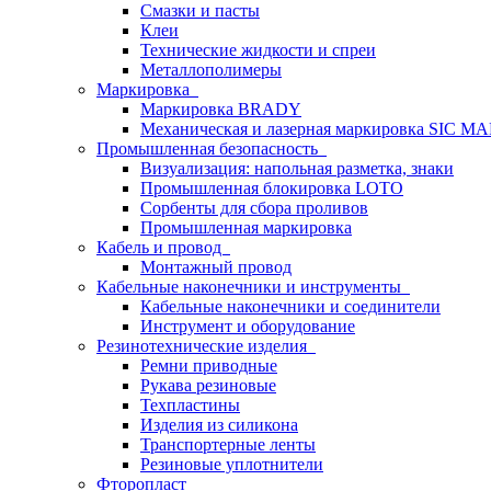
Смазки и пасты
Клеи
Технические жидкости и спреи
Металлополимеры
Маркировка
Маркировка BRADY
Механическая и лазерная маркировка SIC 
Промышленная безопасность
Визуализация: напольная разметка, знаки
Промышленная блокировка LOTO
Сорбенты для сбора проливов
Промышленная маркировка
Кабель и провод
Монтажный провод
Кабельные наконечники и инструменты
Кабельные наконечники и соединители
Инструмент и оборудование
Резинотехнические изделия
Ремни приводные
Рукава резиновые
Техпластины
Изделия из силикона
Транспортерные ленты
Резиновые уплотнители
Фторопласт