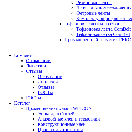
Резиновые ленты
Ленты для пометоудоления
Фетровые ленты
Комплектующие для конве
Тефлоновые ленты и сетки
Тефлоновая лента ComBelt
Тефлоновая сетка ComBelt
Промышленный герметик ГЕК
Компания
О компании
Лицензии
Отзывы
О компании
Лицензии
Отзывы
ГОСТы
ГОСТы
Каталог
Промышленная химия WEICON
Эпоксидный клей
Анаэробные клеи и герметики
Конструкционные клеи
Цианакрилатные клеи