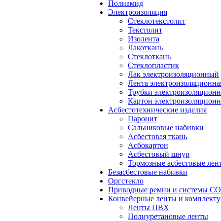
Полиамид
Электроизоляция
Стеклотекстолит
Текстолит
Изолента
Лакоткань
Стеклоткань
Стеклопластик
Лак электроизоляционный
Лента электроизоляционна
Трубки электроизоляцион
Картон электроизоляцион
Асбестотехнические изделия
Паронит
Сальниковые набивки
Асбестовая ткань
Асбокартон
Асбестовый шнур
Тормозные асбестовые лен
Безасбестовые набивки
Оргстекло
Приводные ремни и системы 
Конвейерные ленты и комплект
Ленты ПВХ
Полиуретановые ленты