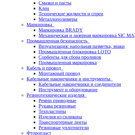
Смазки и пасты
Клеи
Технические жидкости и спреи
Металлополимеры
Маркировка
Маркировка BRADY
Механическая и лазерная маркировка SIC 
Промышленная безопасность
Визуализация: напольная разметка, знаки
Промышленная блокировка LOTO
Сорбенты для сбора проливов
Промышленная маркировка
Кабель и провод
Монтажный провод
Кабельные наконечники и инструменты
Кабельные наконечники и соединители
Инструмент и оборудование
Резинотехнические изделия
Ремни приводные
Рукава резиновые
Техпластины
Изделия из силикона
Транспортерные ленты
Резиновые уплотнители
Фторопласт