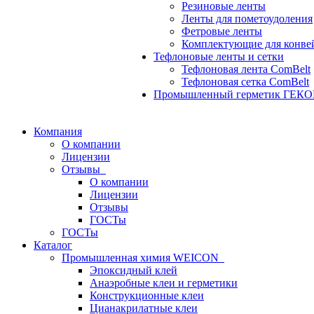
Резиновые ленты
Ленты для пометоудоления
Фетровые ленты
Комплектующие для конве
Тефлоновые ленты и сетки
Тефлоновая лента ComBelt
Тефлоновая сетка ComBelt
Промышленный герметик ГЕК
Компания
О компании
Лицензии
Отзывы
О компании
Лицензии
Отзывы
ГОСТы
ГОСТы
Каталог
Промышленная химия WEICON
Эпоксидный клей
Анаэробные клеи и герметики
Конструкционные клеи
Цианакрилатные клеи