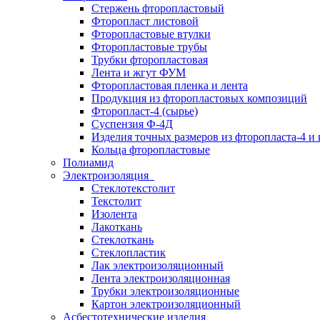
Стержень фторопластовый
Фторопласт листовой
Фторопластовые втулки
Фторопластовые трубы
Трубки фторопластовая
Лента и жгут ФУМ
Фторопластовая пленка и лента
Продукция из фторопластовых композиций
Фторопласт-4 (сырье)
Суспензия Ф-4Д
Изделия точных размеров из фторопласта-4 и
Кольца фторопластовые
Полиамид
Электроизоляция
Стеклотекстолит
Текстолит
Изолента
Лакоткань
Стеклоткань
Стеклопластик
Лак электроизоляционный
Лента электроизоляционная
Трубки электроизоляционные
Картон электроизоляционный
Асбестотехнические изделия