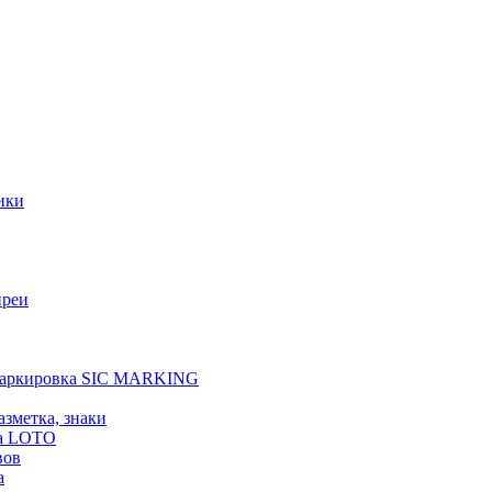
ики
преи
 маркировка SIC MARKING
азметка, знаки
а LOTO
вов
а