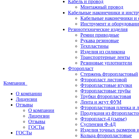
Кабель и провод
Монтажный провод
Кабельные наконечники и инст
Кабельные наконечники и 
Инструмент и оборудовани
Резинотехнические изделия
Ремни приводные
Рукава резиновые
Техпластины
Изделия из силикона
Транспортерные ленты
Резиновые уплотнители
Фторопласт
Стержень фторопластовый
Фторопласт листовой
Компания
Фторопластовые втулки
Фторопластовые трубы
О компании
Трубки фторопластовая
Лицензии
Лента и жгут ФУМ
Отзывы
Фторопластовая пленка и л
О компании
Продукция из фторопласт
Лицензии
Фторопласт-4 (сырье)
Отзывы
Суспензия Ф-4Д
ГОСТы
Изделия точных размеров 
ГОСТы
Кольца фторопластовые