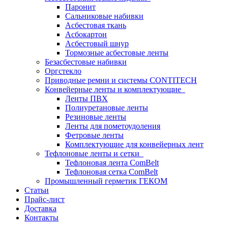
Паронит
Сальниковые набивки
Асбестовая ткань
Асбокартон
Асбестовый шнур
Тормозные асбестовые ленты
Безасбестовые набивки
Оргстекло
Приводные ремни и системы CONTITECH
Конвейерные ленты и комплектующие
Ленты ПВХ
Полиуретановые ленты
Резиновые ленты
Ленты для пометоудоления
Фетровые ленты
Комплектующие для конвейерных лент
Тефлоновые ленты и сетки
Тефлоновая лента ComBelt
Тефлоновая сетка ComBelt
Промышленный герметик ГЕКОМ
Статьи
Прайс-лист
Доставка
Контакты