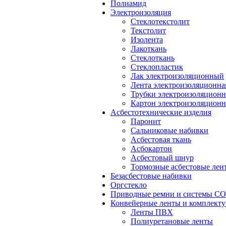
Полиамид
Электроизоляция
Стеклотекстолит
Текстолит
Изолента
Лакоткань
Стеклоткань
Стеклопластик
Лак электроизоляционный
Лента электроизоляционна
Трубки электроизоляцион
Картон электроизоляцион
Асбестотехнические изделия
Паронит
Сальниковые набивки
Асбестовая ткань
Асбокартон
Асбестовый шнур
Тормозные асбестовые лен
Безасбестовые набивки
Оргстекло
Приводные ремни и системы 
Конвейерные ленты и комплект
Ленты ПВХ
Полиуретановые ленты