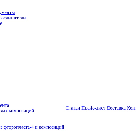
рументы
соединители
е
ента
Статьи
Прайс-лист
Доставка
Кон
овых композиций
из фторопласта-4 и композиций