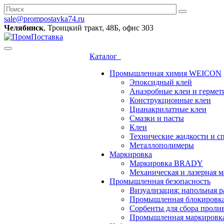
sale@prompostavka74.ru
Челябинск
, Троицкий тракт, 48Б, офис 303
Каталог
Промышленная химия WEICON
Эпоксидный клей
Анаэробные клеи и гермет
Конструкционные клеи
Цианакрилатные клеи
Смазки и пасты
Клеи
Технические жидкости и с
Металлополимеры
Маркировка
Маркировка BRADY
Механическая и лазерная
Промышленная безопасность
Визуализация: напольная р
Промышленная блокировк
Сорбенты для сбора проли
Промышленная маркировк