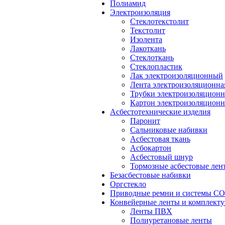
Полиамид
Электроизоляция
Стеклотекстолит
Текстолит
Изолента
Лакоткань
Стеклоткань
Стеклопластик
Лак электроизоляционный
Лента электроизоляционна
Трубки электроизоляцион
Картон электроизоляцион
Асбестотехнические изделия
Паронит
Сальниковые набивки
Асбестовая ткань
Асбокартон
Асбестовый шнур
Тормозные асбестовые лен
Безасбестовые набивки
Оргстекло
Приводные ремни и системы 
Конвейерные ленты и комплект
Ленты ПВХ
Полиуретановые ленты