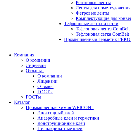
Резиновые ленты
Ленты для пометоудоления
Фетровые ленты
Комплектующие для конве
Тефлоновые ленты и сетки
Тефлоновая лента ComBelt
Тефлоновая сетка ComBelt
Промышленный герметик ГЕК
Компания
О компании
Лицензии
Отзывы
О компании
Лицензии
Отзывы
ГОСТы
ГОСТы
Каталог
Промышленная химия WEICON
Эпоксидный клей
Анаэробные клеи и герметики
Конструкционные клеи
Цианакрилатные клеи