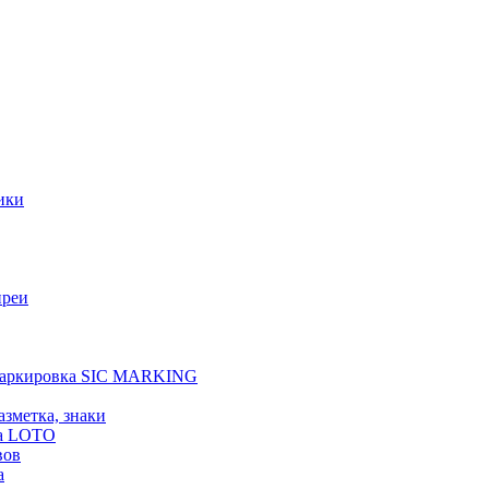
ики
преи
 маркировка SIC MARKING
азметка, знаки
а LOTO
вов
а