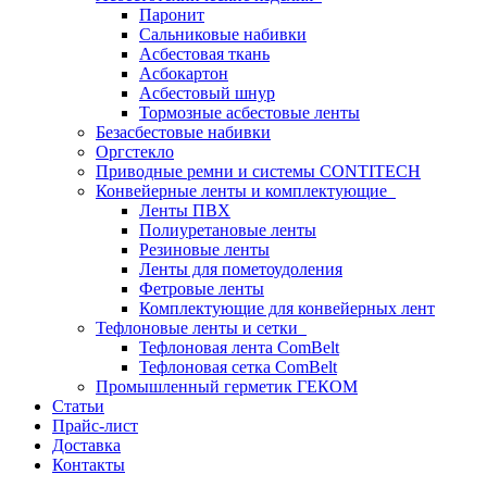
Паронит
Сальниковые набивки
Асбестовая ткань
Асбокартон
Асбестовый шнур
Тормозные асбестовые ленты
Безасбестовые набивки
Оргстекло
Приводные ремни и системы CONTITECH
Конвейерные ленты и комплектующие
Ленты ПВХ
Полиуретановые ленты
Резиновые ленты
Ленты для пометоудоления
Фетровые ленты
Комплектующие для конвейерных лент
Тефлоновые ленты и сетки
Тефлоновая лента ComBelt
Тефлоновая сетка ComBelt
Промышленный герметик ГЕКОМ
Статьи
Прайс-лист
Доставка
Контакты