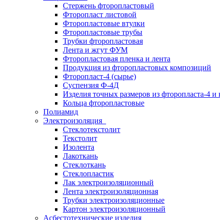
Стержень фторопластовый
Фторопласт листовой
Фторопластовые втулки
Фторопластовые трубы
Трубки фторопластовая
Лента и жгут ФУМ
Фторопластовая пленка и лента
Продукция из фторопластовых композиций
Фторопласт-4 (сырье)
Суспензия Ф-4Д
Изделия точных размеров из фторопласта-4 и
Кольца фторопластовые
Полиамид
Электроизоляция
Стеклотекстолит
Текстолит
Изолента
Лакоткань
Стеклоткань
Стеклопластик
Лак электроизоляционный
Лента электроизоляционная
Трубки электроизоляционные
Картон электроизоляционный
Асбестотехнические изделия