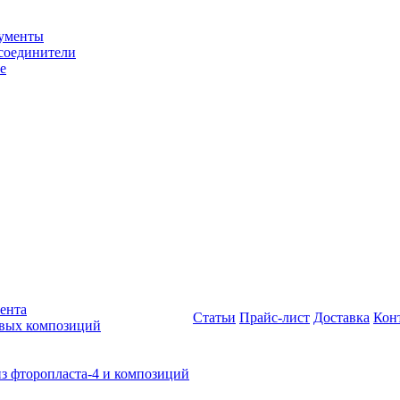
рументы
соединители
е
ента
Статьи
Прайс-лист
Доставка
Кон
овых композиций
из фторопласта-4 и композиций