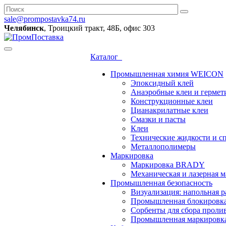
sale@prompostavka74.ru
Челябинск
, Троицкий тракт, 48Б, офис 303
Каталог
Промышленная химия WEICON
Эпоксидный клей
Анаэробные клеи и гермет
Конструкционные клеи
Цианакрилатные клеи
Смазки и пасты
Клеи
Технические жидкости и с
Металлополимеры
Маркировка
Маркировка BRADY
Механическая и лазерная
Промышленная безопасность
Визуализация: напольная р
Промышленная блокировк
Сорбенты для сбора проли
Промышленная маркировк