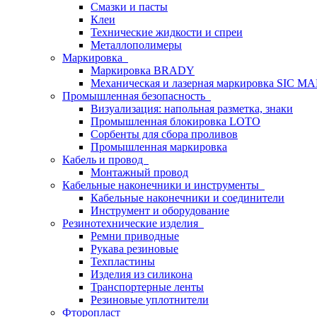
Смазки и пасты
Клеи
Технические жидкости и спреи
Металлополимеры
Маркировка
Маркировка BRADY
Механическая и лазерная маркировка SIC 
Промышленная безопасность
Визуализация: напольная разметка, знаки
Промышленная блокировка LOTO
Сорбенты для сбора проливов
Промышленная маркировка
Кабель и провод
Монтажный провод
Кабельные наконечники и инструменты
Кабельные наконечники и соединители
Инструмент и оборудование
Резинотехнические изделия
Ремни приводные
Рукава резиновые
Техпластины
Изделия из силикона
Транспортерные ленты
Резиновые уплотнители
Фторопласт