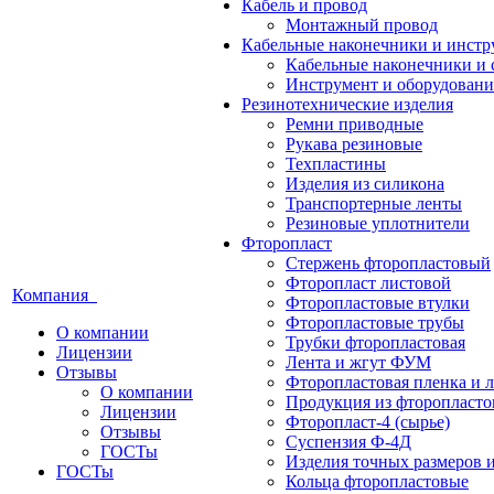
Кабель и провод
Монтажный провод
Кабельные наконечники и инст
Кабельные наконечники и 
Инструмент и оборудовани
Резинотехнические изделия
Ремни приводные
Рукава резиновые
Техпластины
Изделия из силикона
Транспортерные ленты
Резиновые уплотнители
Фторопласт
Стержень фторопластовый
Фторопласт листовой
Компания
Фторопластовые втулки
Фторопластовые трубы
О компании
Трубки фторопластовая
Лицензии
Лента и жгут ФУМ
Отзывы
Фторопластовая пленка и л
О компании
Продукция из фторопласт
Лицензии
Фторопласт-4 (сырье)
Отзывы
Суспензия Ф-4Д
ГОСТы
Изделия точных размеров 
ГОСТы
Кольца фторопластовые