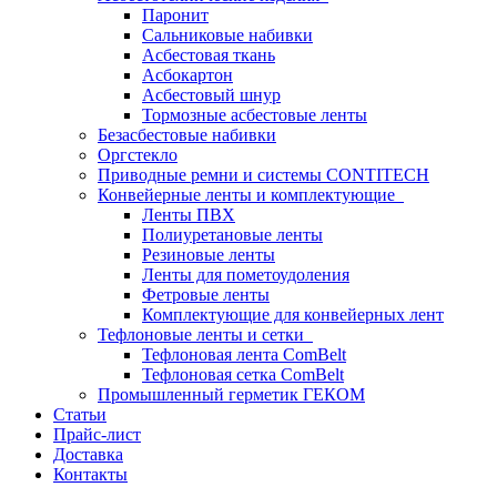
Паронит
Сальниковые набивки
Асбестовая ткань
Асбокартон
Асбестовый шнур
Тормозные асбестовые ленты
Безасбестовые набивки
Оргстекло
Приводные ремни и системы CONTITECH
Конвейерные ленты и комплектующие
Ленты ПВХ
Полиуретановые ленты
Резиновые ленты
Ленты для пометоудоления
Фетровые ленты
Комплектующие для конвейерных лент
Тефлоновые ленты и сетки
Тефлоновая лента ComBelt
Тефлоновая сетка ComBelt
Промышленный герметик ГЕКОМ
Статьи
Прайс-лист
Доставка
Контакты