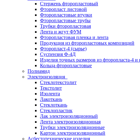
Стержень фторопластовый
Фторопласт листовой
Фторопластовые втулки
Фторопластовые трубы
Трубки фторопластовая
Лента и жгут ФУМ
Фторопластовая пленка и лента
Продукция из фторопластовых композиций
Фторопласт-4 (сырье)
Суспензия Ф-4Д
Изделия точных размеров из фторопласта-4 и
Кольца фторопластовые
Полиамид
Электроизоляция
Стеклотекстолит
Текстолит
Изолента
Лакоткань
Стеклоткань
Стеклопластик
Лак электроизоляционный
Лента электроизоляционная
Трубки электроизоляционные
Картон электроизоляционный
Асбестотехнические изделия