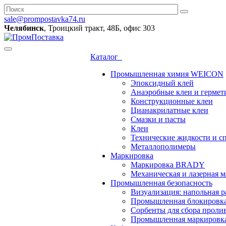
sale@prompostavka74.ru
Челябинск
, Троицкий тракт, 48Б, офис 303
Каталог
Промышленная химия WEICON
Эпоксидный клей
Анаэробные клеи и гермет
Конструкционные клеи
Цианакрилатные клеи
Смазки и пасты
Клеи
Технические жидкости и с
Металлополимеры
Маркировка
Маркировка BRADY
Механическая и лазерная
Промышленная безопасность
Визуализация: напольная р
Промышленная блокировк
Сорбенты для сбора проли
Промышленная маркировк