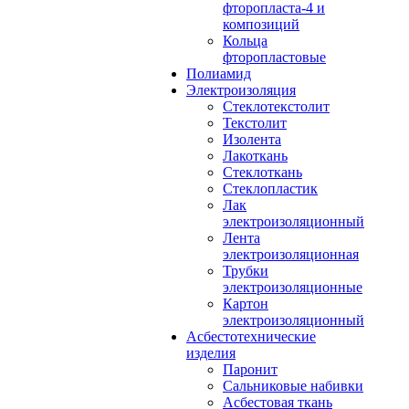
фторопласта-4 и
композиций
Кольца
фторопластовые
Полиамид
Электроизоляция
Стеклотекстолит
Текстолит
Изолента
Лакоткань
Стеклоткань
Стеклопластик
Лак
электроизоляционный
Лента
электроизоляционная
Трубки
электроизоляционные
Картон
электроизоляционный
Асбестотехнические
изделия
Паронит
Сальниковые набивки
Асбестовая ткань