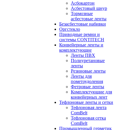
Асбокартон
Асбестовый шнур
Тормозные
асбестовые ленты
Безасбестовые набивки
Оргстекло
Приводные ремни и
системы CONTITECH
Конвейерные ленты и
комплектующие
Ленты ПВХ
Полиуретановые
ленты
Резиновые ленты
Ленты для
пометоудоления
Фетровые ленты
Комплектующие для
конвейерных лент
Тефлоновые ленты и сетки
Тефлоновая лента
ComBelt
Тефлоновая сетка
ComBelt
Промышленный герметик