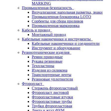
MARKING
Промышленная безопасность
Визуализация: напольная разметка, знаки
Промышленная блокировка LOTO
Сорбенты для сбора проливов
Промышленная маркировка
Кабель и провод
Монтажный провод
Кабельные наконечники и инструменты
Кабельные наконечники и соединители
Инструмент и оборудование
Резинотехнические изделия
Ремни приводные
Рукава резиновые
Техпластины
Изделия из силикона
Транспортерные ленты
Резиновые уплотнители
Фторопласт
Стержень фторопластовый
Фторопласт листовой
Фторопластовые втулки
Фторопластовые трубы
Трубки фторопластовая
Лента и жгут ФУМ