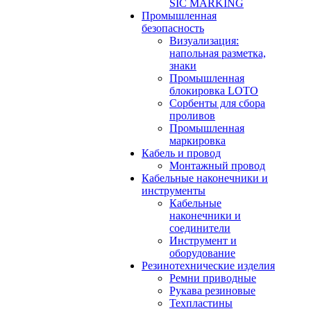
SIC MARKING
Промышленная
безопасность
Визуализация:
напольная разметка,
знаки
Промышленная
блокировка LOTO
Сорбенты для сбора
проливов
Промышленная
маркировка
Кабель и провод
Монтажный провод
Кабельные наконечники и
инструменты
Кабельные
наконечники и
соединители
Инструмент и
оборудование
Резинотехнические изделия
Ремни приводные
Рукава резиновые
Техпластины