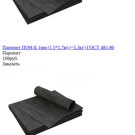
Паронит ПОН-Б 1мм (1.5*1.7м) (~5.3кг) ГОСТ 481-80
Паронит
169
руб.
Заказать