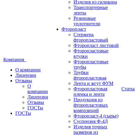
Изделия из силикона
Транспортерные
ленты
Резиновые
уплотнители
Фторопласт
Стержень
фторопластовый
Фторопласт листовой
Фторопластовые
втулки
Компания
Фторопластовые
трубы
О компании
Трубки
Лицензии
фторопластовая
Отзывы
Лента и жгут ФУМ
О
Фторопластовая
Стать
компании
пленка и лента
Лицензии
Продукция из
Отзывы
фторопластовых
ГОСТы
композиций
ГОСТы
Фторопласт-4 (сырье)
Суспензия Ф-4Д
Изделия точных
размеров из