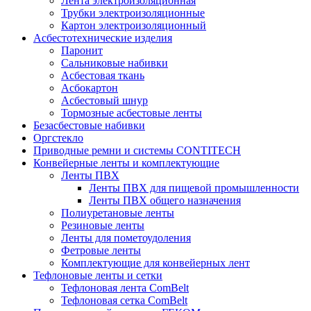
Лента электроизоляционная
Трубки электроизоляционные
Картон электроизоляционный
Асбестотехнические изделия
Паронит
Сальниковые набивки
Асбестовая ткань
Асбокартон
Асбестовый шнур
Тормозные асбестовые ленты
Безасбестовые набивки
Оргстекло
Приводные ремни и системы CONTITECH
Конвейерные ленты и комплектующие
Ленты ПВХ
Ленты ПВХ для пищевой промышленности
Ленты ПВХ общего назначения
Полиуретановые ленты
Резиновые ленты
Ленты для пометоудоления
Фетровые ленты
Комплектующие для конвейерных лент
Тефлоновые ленты и сетки
Тефлоновая лента ComBelt
Тефлоновая сетка ComBelt