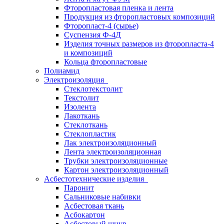
Фторопластовая пленка и лента
Продукция из фторопластовых композиций
Фторопласт-4 (сырье)
Суспензия Ф-4Д
Изделия точных размеров из фторопласта-4
и композиций
Кольца фторопластовые
Полиамид
Электроизоляция
Стеклотекстолит
Текстолит
Изолента
Лакоткань
Стеклоткань
Стеклопластик
Лак электроизоляционный
Лента электроизоляционная
Трубки электроизоляционные
Картон электроизоляционный
Асбестотехнические изделия
Паронит
Сальниковые набивки
Асбестовая ткань
Асбокартон
Асбестовый шнур