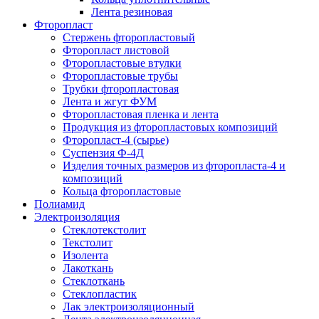
Лента резиновая
Фторопласт
Стержень фторопластовый
Фторопласт листовой
Фторопластовые втулки
Фторопластовые трубы
Трубки фторопластовая
Лента и жгут ФУМ
Фторопластовая пленка и лента
Продукция из фторопластовых композиций
Фторопласт-4 (сырье)
Суспензия Ф-4Д
Изделия точных размеров из фторопласта-4 и
композиций
Кольца фторопластовые
Полиамид
Электроизоляция
Стеклотекстолит
Текстолит
Изолента
Лакоткань
Стеклоткань
Стеклопластик
Лак электроизоляционный