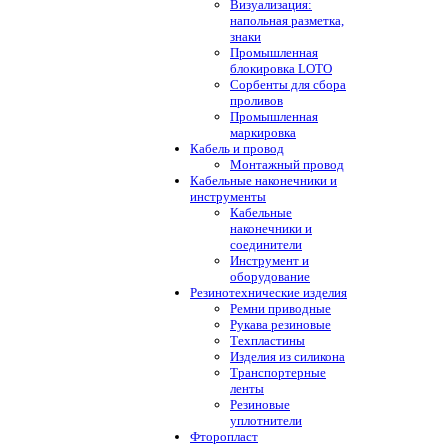
Визуализация:
напольная разметка,
знаки
Промышленная
блокировка LOTO
Сорбенты для сбора
проливов
Промышленная
маркировка
Кабель и провод
Монтажный провод
Кабельные наконечники и
инструменты
Кабельные
наконечники и
соединители
Инструмент и
оборудование
Резинотехнические изделия
Ремни приводные
Рукава резиновые
Техпластины
Изделия из силикона
Транспортерные
ленты
Резиновые
уплотнители
Фторопласт