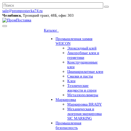
sale@prompostavka74.ru
Челябинск
, Троицкий тракт, 48Б, офис 303
Каталог
Промышленная химия
WEICON
Эпоксидный клей
Анаэробные клеи и
герметики
Конструкционные
клеи
Цианакрилатные клеи
Смазки и пасты
Клеи
Технические
жидкости и спреи
Металлополимеры
Маркировка
Маркировка BRADY
Механическая и
лазерная маркировка
SIC MARKING
Промышленная
безопасность