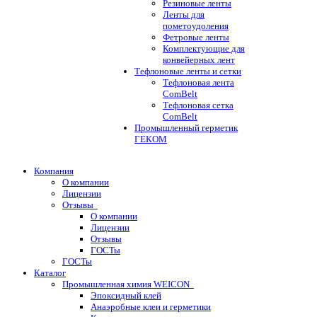
Резиновые ленты
Ленты для
пометоудоления
Фетровые ленты
Комплектующие для
конвейерных лент
Тефлоновые ленты и сетки
Тефлоновая лента
ComBelt
Тефлоновая сетка
ComBelt
Промышленный герметик
ГЕКОМ
Компания
О компании
Лицензии
Отзывы
О компании
Лицензии
Отзывы
ГОСТы
ГОСТы
Каталог
Промышленная химия WEICON
Эпоксидный клей
Анаэробные клеи и герметики