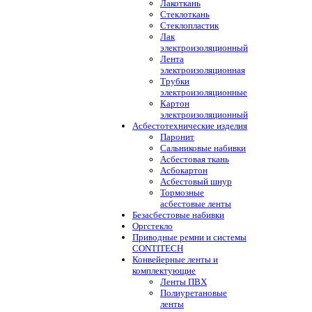
Лакоткань
Стеклоткань
Стеклопластик
Лак
электроизоляционный
Лента
электроизоляционная
Трубки
электроизоляционные
Картон
электроизоляционный
Асбестотехнические изделия
Паронит
Сальниковые набивки
Асбестовая ткань
Асбокартон
Асбестовый шнур
Тормозные
асбестовые ленты
Безасбестовые набивки
Оргстекло
Приводные ремни и системы
CONTITECH
Конвейерные ленты и
комплектующие
Ленты ПВХ
Полиуретановые
ленты