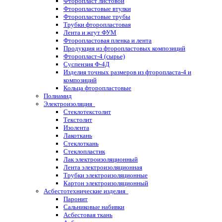
Фторопласт листовой
Фторопластовые втулки
Фторопластовые трубы
Трубки фторопластовая
Лента и жгут ФУМ
Фторопластовая пленка и лента
Продукция из фторопластовых композиций
Фторопласт-4 (сырье)
Суспензия Ф-4Д
Изделия точных размеров из фторопласта-4 и
композиций
Кольца фторопластовые
Полиамид
Электроизоляция
Стеклотекстолит
Текстолит
Изолента
Лакоткань
Стеклоткань
Стеклопластик
Лак электроизоляционный
Лента электроизоляционная
Трубки электроизоляционные
Картон электроизоляционный
Асбестотехнические изделия
Паронит
Сальниковые набивки
Асбестовая ткань