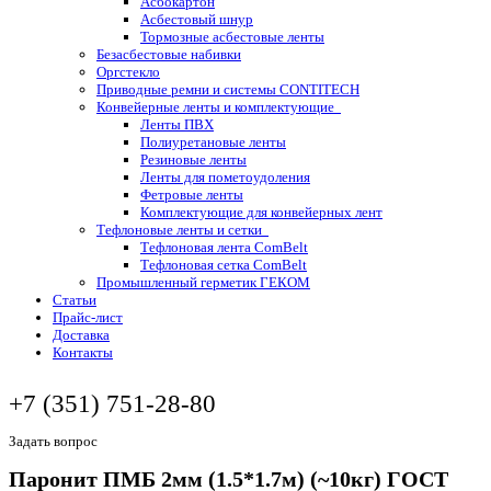
Асбокартон
Асбестовый шнур
Тормозные асбестовые ленты
Безасбестовые набивки
Оргстекло
Приводные ремни и системы CONTITECH
Конвейерные ленты и комплектующие
Ленты ПВХ
Полиуретановые ленты
Резиновые ленты
Ленты для пометоудоления
Фетровые ленты
Комплектующие для конвейерных лент
Тефлоновые ленты и сетки
Тефлоновая лента ComBelt
Тефлоновая сетка ComBelt
Промышленный герметик ГЕКОМ
Статьи
Прайс-лист
Доставка
Контакты
+7 (351) 751-28-80
Задать вопрос
Паронит ПМБ 2мм (1.5*1.7м) (~10кг) ГОСТ