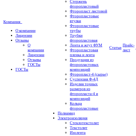
Стержень
фторопластовый
Фторопласт листовой
Фторопластовые
втулки
Компания
Фторопластовые
О компании
трубы
Лицензии
Трубки
Отзывы
фторопластовая
О
Лента и жгут ФУМ
Прайс-
Статьи
компании
Фторопластовая
лист
Лицензии
пленка и лента
Отзывы
Продукция из
ГОСТы
фторопластовых
ГОСТы
композиций
Фторопласт-4 (сырье)
Суспензия Ф-4Д
Изделия точных
размеров из
фторопласта-4 и
композиций
Кольца
фторопластовые
Полиамид
Электроизоляция
Стеклотекстолит
Текстолит
Изолента