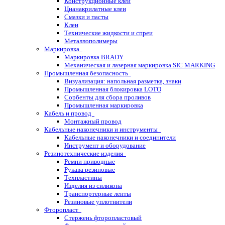
Конструкционные клеи
Цианакрилатные клеи
Смазки и пасты
Клеи
Технические жидкости и спреи
Металлополимеры
Маркировка
Маркировка BRADY
Механическая и лазерная маркировка SIC MARKING
Промышленная безопасность
Визуализация: напольная разметка, знаки
Промышленная блокировка LOTO
Сорбенты для сбора проливов
Промышленная маркировка
Кабель и провод
Монтажный провод
Кабельные наконечники и инструменты
Кабельные наконечники и соединители
Инструмент и оборудование
Резинотехнические изделия
Ремни приводные
Рукава резиновые
Техпластины
Изделия из силикона
Транспортерные ленты
Резиновые уплотнители
Фторопласт
Стержень фторопластовый