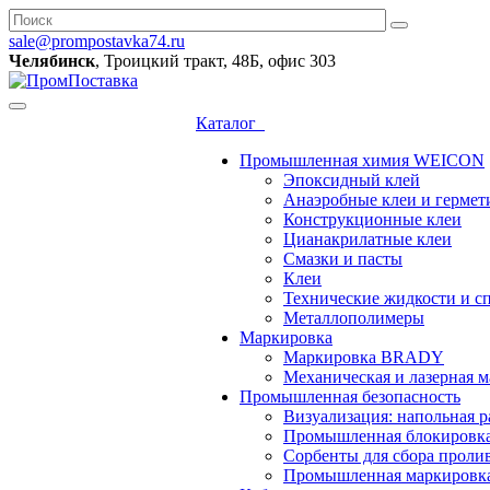
sale@prompostavka74.ru
Челябинск
, Троицкий тракт, 48Б, офис 303
Каталог
Промышленная химия WEICON
Эпоксидный клей
Анаэробные клеи и гермет
Конструкционные клеи
Цианакрилатные клеи
Смазки и пасты
Клеи
Технические жидкости и с
Металлополимеры
Маркировка
Маркировка BRADY
Механическая и лазерная
Промышленная безопасность
Визуализация: напольная р
Промышленная блокировк
Сорбенты для сбора проли
Промышленная маркировк