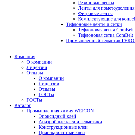
Резиновые ленты
Ленты для пометоудоления
Фетровые ленты
Комплектующие для конве
Тефлоновые ленты и сетки
Тефлоновая лента ComBelt
Тефлоновая сетка ComBelt
Промышленный герметик ГЕК
Компания
О компании
Лицензии
Отзывы
О компании
Лицензии
Отзывы
ГОСТы
ГОСТы
Каталог
Промышленная химия WEICON
Эпоксидный клей
Анаэробные клеи и герметики
Конструкционные клеи
Цианакрилатные клеи