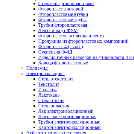
Стержень фторопластовый
Фторопласт листовой
Фторопластовые втулки
Фторопластовые трубы
Трубки фторопластовая
Лента и жгут ФУМ
Фторопластовая пленка и лента
Продукция из фторопластовых композиций
Фторопласт-4 (сырье)
Суспензия Ф-4Д
Изделия точных размеров из фторопласта-4 и
Кольца фторопластовые
Полиамид
Электроизоляция
Стеклотекстолит
Текстолит
Изолента
Лакоткань
Стеклоткань
Стеклопластик
Лак электроизоляционный
Лента электроизоляционная
Трубки электроизоляционные
Картон электроизоляционный
Асбестотехнические изделия