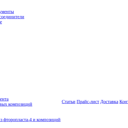
рументы
соединители
е
ента
Статьи
Прайс-лист
Доставка
Кон
овых композиций
из фторопласта-4 и композиций