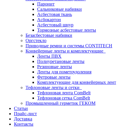
Паронит
Сальниковые набивки
Асбестовая ткань
Асбокартон
Асбестовый шнур
Тормозные асбестовые ленты
Безасбестовые набивки
Оргстекло
Приводные ремни и системы CONTITECH
Конвейерные ленты и комплектующие
Ленты ПВХ
Полиуретановые ленты
Резиновые ленты
Ленты для пометоудоления
Фетровые ленты
Комплектующие для конвейерных лент
Тефлоновые ленты и сетки
Тефлоновая лента ComBelt
Тефлоновая сетка ComBelt
Промышленный герметик ГЕКОМ
Статьи
Прайс-лист
Доставка
Контакты