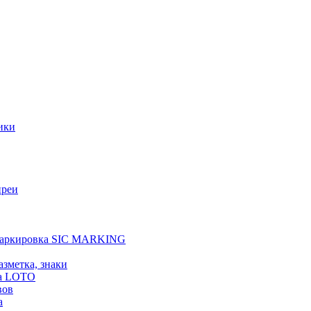
ики
преи
 маркировка SIC MARKING
азметка, знаки
а LOTO
вов
а