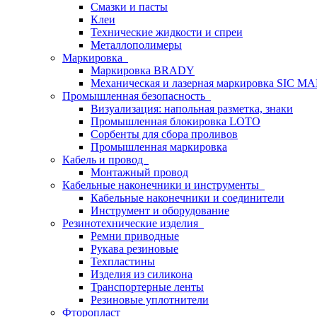
Смазки и пасты
Клеи
Технические жидкости и спреи
Металлополимеры
Маркировка
Маркировка BRADY
Механическая и лазерная маркировка SIC 
Промышленная безопасность
Визуализация: напольная разметка, знаки
Промышленная блокировка LOTO
Сорбенты для сбора проливов
Промышленная маркировка
Кабель и провод
Монтажный провод
Кабельные наконечники и инструменты
Кабельные наконечники и соединители
Инструмент и оборудование
Резинотехнические изделия
Ремни приводные
Рукава резиновые
Техпластины
Изделия из силикона
Транспортерные ленты
Резиновые уплотнители
Фторопласт