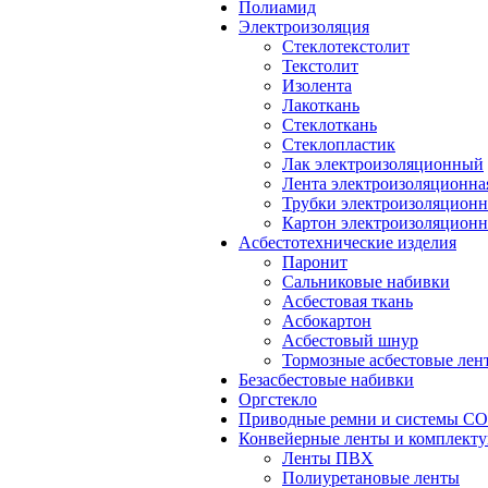
Полиамид
Электроизоляция
Стеклотекстолит
Текстолит
Изолента
Лакоткань
Стеклоткань
Стеклопластик
Лак электроизоляционный
Лента электроизоляционна
Трубки электроизоляцион
Картон электроизоляцион
Асбестотехнические изделия
Паронит
Сальниковые набивки
Асбестовая ткань
Асбокартон
Асбестовый шнур
Тормозные асбестовые лен
Безасбестовые набивки
Оргстекло
Приводные ремни и системы 
Конвейерные ленты и комплект
Ленты ПВХ
Полиуретановые ленты