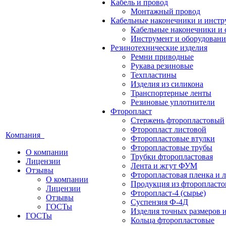
Кабель и провод
Монтажный провод
Кабельные наконечники и инст
Кабельные наконечники и 
Инструмент и оборудовани
Резинотехнические изделия
Ремни приводные
Рукава резиновые
Техпластины
Изделия из силикона
Транспортерные ленты
Резиновые уплотнители
Фторопласт
Стержень фторопластовый
Фторопласт листовой
Компания
Фторопластовые втулки
Фторопластовые трубы
О компании
Трубки фторопластовая
Лицензии
Лента и жгут ФУМ
Отзывы
Фторопластовая пленка и л
О компании
Продукция из фторопласт
Лицензии
Фторопласт-4 (сырье)
Отзывы
Суспензия Ф-4Д
ГОСТы
Изделия точных размеров 
ГОСТы
Кольца фторопластовые