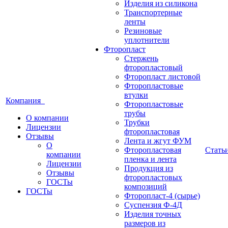
Изделия из силикона
Транспортерные
ленты
Резиновые
уплотнители
Фторопласт
Стержень
фторопластовый
Фторопласт листовой
Фторопластовые
втулки
Компания
Фторопластовые
трубы
О компании
Трубки
Лицензии
фторопластовая
Отзывы
Лента и жгут ФУМ
О
Фторопластовая
Стать
компании
пленка и лента
Лицензии
Продукция из
Отзывы
фторопластовых
ГОСТы
композиций
ГОСТы
Фторопласт-4 (сырье)
Суспензия Ф-4Д
Изделия точных
размеров из