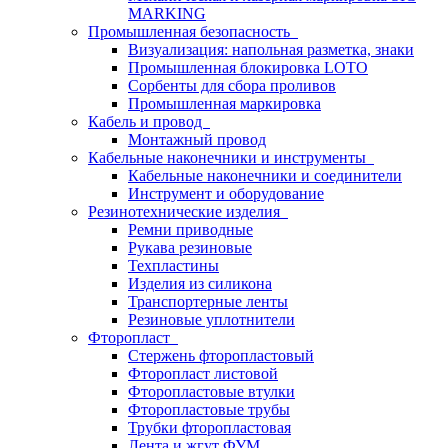
MARKING
Промышленная безопасность
Визуализация: напольная разметка, знаки
Промышленная блокировка LOTO
Сорбенты для сбора проливов
Промышленная маркировка
Кабель и провод
Монтажный провод
Кабельные наконечники и инструменты
Кабельные наконечники и соединители
Инструмент и оборудование
Резинотехнические изделия
Ремни приводные
Рукава резиновые
Техпластины
Изделия из силикона
Транспортерные ленты
Резиновые уплотнители
Фторопласт
Стержень фторопластовый
Фторопласт листовой
Фторопластовые втулки
Фторопластовые трубы
Трубки фторопластовая
Лента и жгут ФУМ