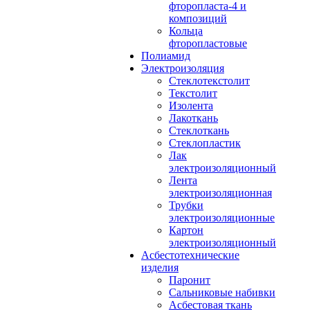
фторопласта-4 и
композиций
Кольца
фторопластовые
Полиамид
Электроизоляция
Стеклотекстолит
Текстолит
Изолента
Лакоткань
Стеклоткань
Стеклопластик
Лак
электроизоляционный
Лента
электроизоляционная
Трубки
электроизоляционные
Картон
электроизоляционный
Асбестотехнические
изделия
Паронит
Сальниковые набивки
Асбестовая ткань