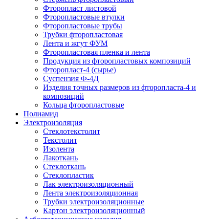
Фторопласт листовой
Фторопластовые втулки
Фторопластовые трубы
Трубки фторопластовая
Лента и жгут ФУМ
Фторопластовая пленка и лента
Продукция из фторопластовых композиций
Фторопласт-4 (сырье)
Суспензия Ф-4Д
Изделия точных размеров из фторопласта-4 и
композиций
Кольца фторопластовые
Полиамид
Электроизоляция
Стеклотекстолит
Текстолит
Изолента
Лакоткань
Стеклоткань
Стеклопластик
Лак электроизоляционный
Лента электроизоляционная
Трубки электроизоляционные
Картон электроизоляционный