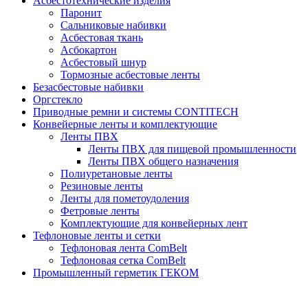
Асбестотехнические изделия
Паронит
Сальниковые набивки
Асбестовая ткань
Асбокартон
Асбестовый шнур
Тормозные асбестовые ленты
Безасбестовые набивки
Оргстекло
Приводные ремни и системы CONTITECH
Конвейерные ленты и комплектующие
Ленты ПВХ
Ленты ПВХ для пищевой промышленности
Ленты ПВХ общего назначения
Полиуретановые ленты
Резиновые ленты
Ленты для пометоудоления
Фетровые ленты
Комплектующие для конвейерных лент
Тефлоновые ленты и сетки
Тефлоновая лента ComBelt
Тефлоновая сетка ComBelt
Промышленный герметик ГЕКОМ