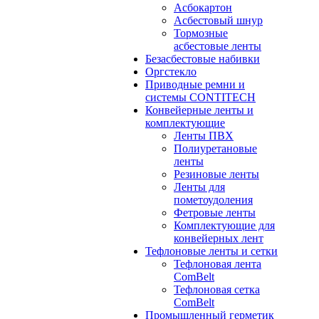
Асбокартон
Асбестовый шнур
Тормозные
асбестовые ленты
Безасбестовые набивки
Оргстекло
Приводные ремни и
системы CONTITECH
Конвейерные ленты и
комплектующие
Ленты ПВХ
Полиуретановые
ленты
Резиновые ленты
Ленты для
пометоудоления
Фетровые ленты
Комплектующие для
конвейерных лент
Тефлоновые ленты и сетки
Тефлоновая лента
ComBelt
Тефлоновая сетка
ComBelt
Промышленный герметик