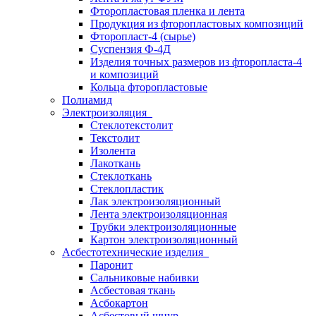
Фторопластовая пленка и лента
Продукция из фторопластовых композиций
Фторопласт-4 (сырье)
Суспензия Ф-4Д
Изделия точных размеров из фторопласта-4
и композиций
Кольца фторопластовые
Полиамид
Электроизоляция
Стеклотекстолит
Текстолит
Изолента
Лакоткань
Стеклоткань
Стеклопластик
Лак электроизоляционный
Лента электроизоляционная
Трубки электроизоляционные
Картон электроизоляционный
Асбестотехнические изделия
Паронит
Сальниковые набивки
Асбестовая ткань
Асбокартон
Асбестовый шнур