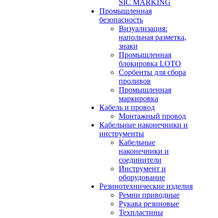
SIC MARKING
Промышленная
безопасность
Визуализация:
напольная разметка,
знаки
Промышленная
блокировка LOTO
Сорбенты для сбора
проливов
Промышленная
маркировка
Кабель и провод
Монтажный провод
Кабельные наконечники и
инструменты
Кабельные
наконечники и
соединители
Инструмент и
оборудование
Резинотехнические изделия
Ремни приводные
Рукава резиновые
Техпластины