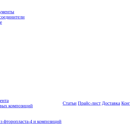
рументы
соединители
е
ента
Статьи
Прайс-лист
Доставка
Кон
овых композиций
из фторопласта-4 и композиций