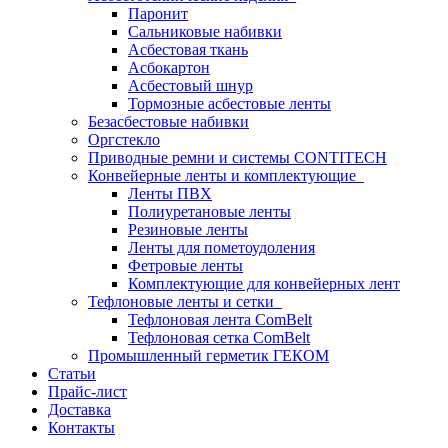
Паронит
Сальниковые набивки
Асбестовая ткань
Асбокартон
Асбестовый шнур
Тормозные асбестовые ленты
Безасбестовые набивки
Оргстекло
Приводные ремни и системы CONTITECH
Конвейерные ленты и комплектующие
Ленты ПВХ
Полиуретановые ленты
Резиновые ленты
Ленты для пометоудоления
Фетровые ленты
Комплектующие для конвейерных лент
Тефлоновые ленты и сетки
Тефлоновая лента ComBelt
Тефлоновая сетка ComBelt
Промышленный герметик ГЕКОМ
Статьи
Прайс-лист
Доставка
Контакты