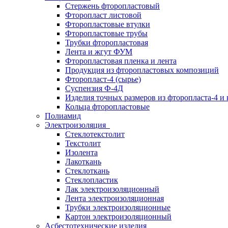
Стержень фторопластовый
Фторопласт листовой
Фторопластовые втулки
Фторопластовые трубы
Трубки фторопластовая
Лента и жгут ФУМ
Фторопластовая пленка и лента
Продукция из фторопластовых композиций
Фторопласт-4 (сырье)
Суспензия Ф-4Д
Изделия точных размеров из фторопласта-4 и
Кольца фторопластовые
Полиамид
Электроизоляция
Стеклотекстолит
Текстолит
Изолента
Лакоткань
Стеклоткань
Стеклопластик
Лак электроизоляционный
Лента электроизоляционная
Трубки электроизоляционные
Картон электроизоляционный
Асбестотехнические изделия