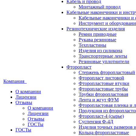
Кабель и провод
Монтажный провод
Кабельные наконечники и инст
Кабельные наконечники и 
Инструмент и оборудовани
Резинотехнические изделия
Ремни приводные
Рукава резиновые
Техпластины
Изделия из силикона
Транспортерные ленты
Резиновые уплотнители
Фторопласт
Стержень фторопластовый
Фторопласт листовой
Компания
Фторопластовые втулки
Фторопластовые трубы
О компании
Трубки фторопластовая
Лицензии
Лента и жгут ФУМ
Отзывы
Фторопластовая пленка и л
О компании
Продукция из фторопласт
Лицензии
Фторопласт-4 (сырье)
Отзывы
Суспензия Ф-4Д
ГОСТы
Изделия точных размеров 
ГОСТы
Кольца фторопластовые