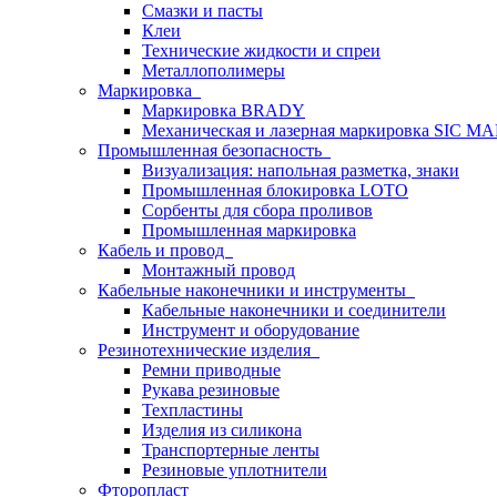
Смазки и пасты
Клеи
Технические жидкости и спреи
Металлополимеры
Маркировка
Маркировка BRADY
Механическая и лазерная маркировка SIC 
Промышленная безопасность
Визуализация: напольная разметка, знаки
Промышленная блокировка LOTO
Сорбенты для сбора проливов
Промышленная маркировка
Кабель и провод
Монтажный провод
Кабельные наконечники и инструменты
Кабельные наконечники и соединители
Инструмент и оборудование
Резинотехнические изделия
Ремни приводные
Рукава резиновые
Техпластины
Изделия из силикона
Транспортерные ленты
Резиновые уплотнители
Фторопласт