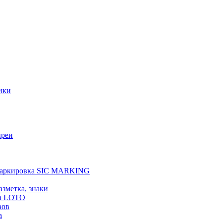
ики
преи
 маркировка SIC MARKING
азметка, знаки
а LOTO
вов
а