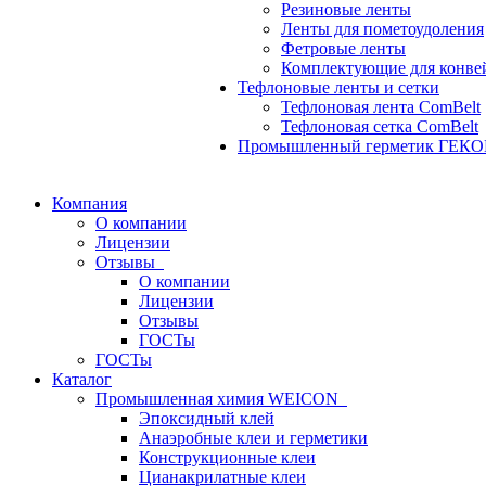
Резиновые ленты
Ленты для пометоудоления
Фетровые ленты
Комплектующие для конве
Тефлоновые ленты и сетки
Тефлоновая лента ComBelt
Тефлоновая сетка ComBelt
Промышленный герметик ГЕК
Компания
О компании
Лицензии
Отзывы
О компании
Лицензии
Отзывы
ГОСТы
ГОСТы
Каталог
Промышленная химия WEICON
Эпоксидный клей
Анаэробные клеи и герметики
Конструкционные клеи
Цианакрилатные клеи