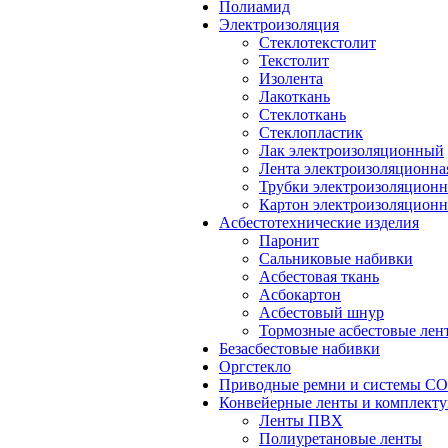
Полиамид
Электроизоляция
Стеклотекстолит
Текстолит
Изолента
Лакоткань
Стеклоткань
Стеклопластик
Лак электроизоляционный
Лента электроизоляционна
Трубки электроизоляцион
Картон электроизоляцион
Асбестотехнические изделия
Паронит
Сальниковые набивки
Асбестовая ткань
Асбокартон
Асбестовый шнур
Тормозные асбестовые лен
Безасбестовые набивки
Оргстекло
Приводные ремни и системы 
Конвейерные ленты и комплект
Ленты ПВХ
Полиуретановые ленты