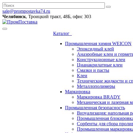
sale@prompostavka74.ru
Челябинск
, Троицкий тракт, 48Б, офис 303
Каталог
Промышленная химия WEICON
Эпоксидный клей
Анаэробные клеи и гермет
Конструкционные клеи
Цианакрилатные клеи
Смазки и пасты
Клеи
Технические жидкости и с
Металлополимеры
Маркировка
Маркировка BRADY
Механическая и лазерная
Промышленная безопасность
Визуализация: напольная р
Промышленная блокировк
Сорбенты для сбора проли
Промышленная маркировк