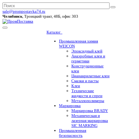
sale@prompostavka74.ru
Челябинск
, Троицкий тракт, 48Б, офис 303
Каталог
Промышленная химия
WEICON
Эпоксидный клей
Анаэробные клеи и
герметики
Конструкционные
клеи
Цианакрилатные клеи
Смазки и пасты
Клеи
Технические
жидкости и спреи
Металлополимеры
Маркировка
Маркировка BRADY
Механическая и
лазерная маркировка
SIC MARKING
Промышленная
безопасность