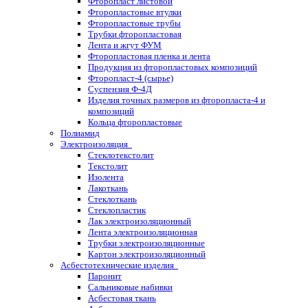
Фторопласт листовой
Фторопластовые втулки
Фторопластовые трубы
Трубки фторопластовая
Лента и жгут ФУМ
Фторопластовая пленка и лента
Продукция из фторопластовых композиций
Фторопласт-4 (сырье)
Суспензия Ф-4Д
Изделия точных размеров из фторопласта-4 и
композиций
Кольца фторопластовые
Полиамид
Электроизоляция
Стеклотекстолит
Текстолит
Изолента
Лакоткань
Стеклоткань
Стеклопластик
Лак электроизоляционный
Лента электроизоляционная
Трубки электроизоляционные
Картон электроизоляционный
Асбестотехнические изделия
Паронит
Сальниковые набивки
Асбестовая ткань