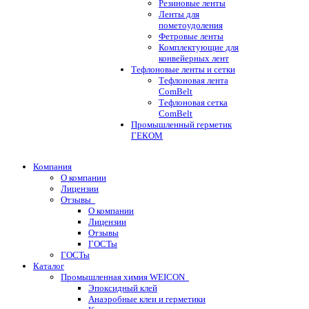
Резиновые ленты
Ленты для
пометоудоления
Фетровые ленты
Комплектующие для
конвейерных лент
Тефлоновые ленты и сетки
Тефлоновая лента
ComBelt
Тефлоновая сетка
ComBelt
Промышленный герметик
ГЕКОМ
Компания
О компании
Лицензии
Отзывы
О компании
Лицензии
Отзывы
ГОСТы
ГОСТы
Каталог
Промышленная химия WEICON
Эпоксидный клей
Анаэробные клеи и герметики