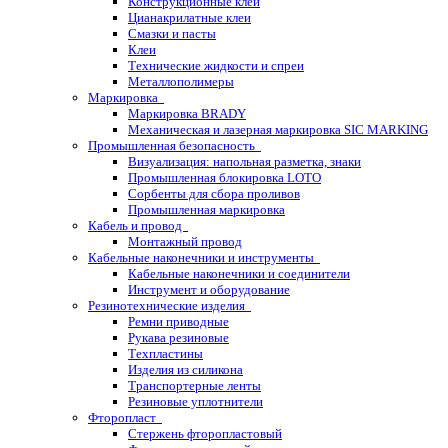
Конструкционные клеи
Цианакрилатные клеи
Смазки и пасты
Клеи
Технические жидкости и спреи
Металлополимеры
Маркировка
Маркировка BRADY
Механическая и лазерная маркировка SIC MARKING
Промышленная безопасность
Визуализация: напольная разметка, знаки
Промышленная блокировка LOTO
Сорбенты для сбора проливов
Промышленная маркировка
Кабель и провод
Монтажный провод
Кабельные наконечники и инструменты
Кабельные наконечники и соединители
Инструмент и оборудование
Резинотехнические изделия
Ремни приводные
Рукава резиновые
Техпластины
Изделия из силикона
Транспортерные ленты
Резиновые уплотнители
Фторопласт
Стержень фторопластовый