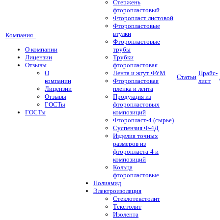
Стержень
фторопластовый
Фторопласт листовой
Фторопластовые
втулки
Компания
Фторопластовые
О компании
трубы
Лицензии
Трубки
Отзывы
фторопластовая
О
Лента и жгут ФУМ
Прайс-
Статьи
компании
Фторопластовая
лист
Лицензии
пленка и лента
Отзывы
Продукция из
ГОСТы
фторопластовых
ГОСТы
композиций
Фторопласт-4 (сырье)
Суспензия Ф-4Д
Изделия точных
размеров из
фторопласта-4 и
композиций
Кольца
фторопластовые
Полиамид
Электроизоляция
Стеклотекстолит
Текстолит
Изолента