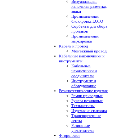
Визуализация:
напольная разметка,
знаки
Промышленная
блокировка LOTO
Сорбенты для сбора
проливов
Промышленная
маркировка
Кабель и провод
Монтажный провод
Кабельные наконечники и
инструменты
Кабельные
наконечники и
соединители
Инструмент и
оборудование
Резинотехнические изделия
Ремни приводные
Рукава резиновые
Техпластины
Изделия из силикона
Транспортерные
ленты
Резиновые
уплотнители
Фторопласт