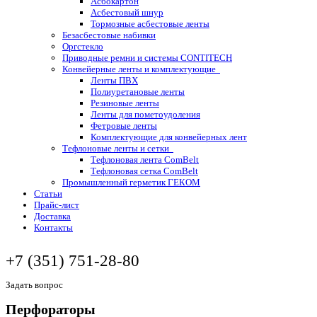
Асбокартон
Асбестовый шнур
Тормозные асбестовые ленты
Безасбестовые набивки
Оргстекло
Приводные ремни и системы CONTITECH
Конвейерные ленты и комплектующие
Ленты ПВХ
Полиуретановые ленты
Резиновые ленты
Ленты для пометоудоления
Фетровые ленты
Комплектующие для конвейерных лент
Тефлоновые ленты и сетки
Тефлоновая лента ComBelt
Тефлоновая сетка ComBelt
Промышленный герметик ГЕКОМ
Статьи
Прайс-лист
Доставка
Контакты
+7 (351) 751-28-80
Задать вопрос
Перфораторы