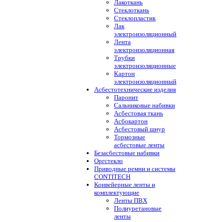
Лакоткань
Стеклоткань
Стеклопластик
Лак
электроизоляционный
Лента
электроизоляционная
Трубки
электроизоляционные
Картон
электроизоляционный
Асбестотехнические изделия
Паронит
Сальниковые набивки
Асбестовая ткань
Асбокартон
Асбестовый шнур
Тормозные
асбестовые ленты
Безасбестовые набивки
Оргстекло
Приводные ремни и системы
CONTITECH
Конвейерные ленты и
комплектующие
Ленты ПВХ
Полиуретановые
ленты