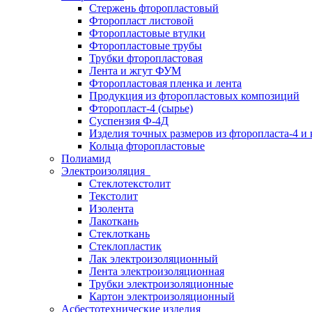
Стержень фторопластовый
Фторопласт листовой
Фторопластовые втулки
Фторопластовые трубы
Трубки фторопластовая
Лента и жгут ФУМ
Фторопластовая пленка и лента
Продукция из фторопластовых композиций
Фторопласт-4 (сырье)
Суспензия Ф-4Д
Изделия точных размеров из фторопласта-4 и
Кольца фторопластовые
Полиамид
Электроизоляция
Стеклотекстолит
Текстолит
Изолента
Лакоткань
Стеклоткань
Стеклопластик
Лак электроизоляционный
Лента электроизоляционная
Трубки электроизоляционные
Картон электроизоляционный
Асбестотехнические изделия