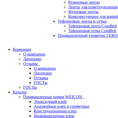
Резиновые ленты
Ленты для пометоудоления
Фетровые ленты
Комплектующие для конве
Тефлоновые ленты и сетки
Тефлоновая лента ComBelt
Тефлоновая сетка ComBelt
Промышленный герметик ГЕК
Компания
О компании
Лицензии
Отзывы
О компании
Лицензии
Отзывы
ГОСТы
ГОСТы
Каталог
Промышленная химия WEICON
Эпоксидный клей
Анаэробные клеи и герметики
Конструкционные клеи
Цианакрилатные клеи