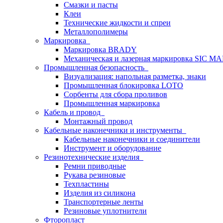
Смазки и пасты
Клеи
Технические жидкости и спреи
Металлополимеры
Маркировка
Маркировка BRADY
Механическая и лазерная маркировка SIC 
Промышленная безопасность
Визуализация: напольная разметка, знаки
Промышленная блокировка LOTO
Сорбенты для сбора проливов
Промышленная маркировка
Кабель и провод
Монтажный провод
Кабельные наконечники и инструменты
Кабельные наконечники и соединители
Инструмент и оборудование
Резинотехнические изделия
Ремни приводные
Рукава резиновые
Техпластины
Изделия из силикона
Транспортерные ленты
Резиновые уплотнители
Фторопласт