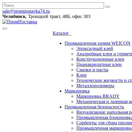
sale@prompostavka74.ru
Челябинск
, Троицкий тракт, 48Б, офис 303
Каталог
Промышленная химия WEICON
Эпоксидный клей
Анаэробные клеи и гермет
Конструкционные клеи
Цианакрилатные клеи
Смазки и пасты
Клеи
Технические жидкости и с
Металлополимеры
Маркировка
Маркировка BRADY
Механическая и лазерная
Промышленная безопасность
Визуализация: напольная р
Промышленная блокировк
Сорбенты для сбора проли
Промышленная маркировк