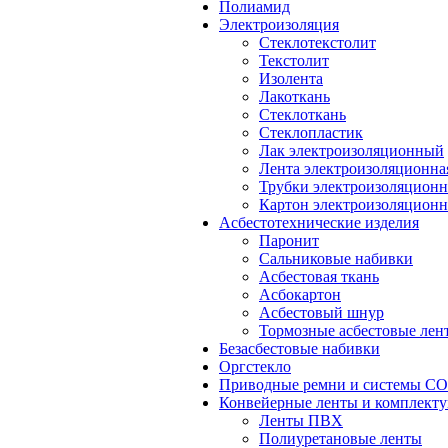
Полиамид
Электроизоляция
Стеклотекстолит
Текстолит
Изолента
Лакоткань
Стеклоткань
Стеклопластик
Лак электроизоляционный
Лента электроизоляционна
Трубки электроизоляцион
Картон электроизоляцион
Асбестотехнические изделия
Паронит
Сальниковые набивки
Асбестовая ткань
Асбокартон
Асбестовый шнур
Тормозные асбестовые лен
Безасбестовые набивки
Оргстекло
Приводные ремни и системы 
Конвейерные ленты и комплект
Ленты ПВХ
Полиуретановые ленты