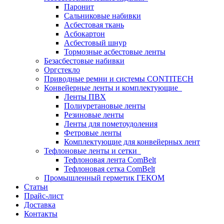
Паронит
Сальниковые набивки
Асбестовая ткань
Асбокартон
Асбестовый шнур
Тормозные асбестовые ленты
Безасбестовые набивки
Оргстекло
Приводные ремни и системы CONTITECH
Конвейерные ленты и комплектующие
Ленты ПВХ
Полиуретановые ленты
Резиновые ленты
Ленты для пометоудоления
Фетровые ленты
Комплектующие для конвейерных лент
Тефлоновые ленты и сетки
Тефлоновая лента ComBelt
Тефлоновая сетка ComBelt
Промышленный герметик ГЕКОМ
Статьи
Прайс-лист
Доставка
Контакты