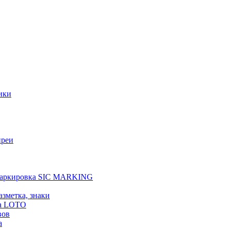
ики
преи
 маркировка SIC MARKING
азметка, знаки
а LOTO
вов
а