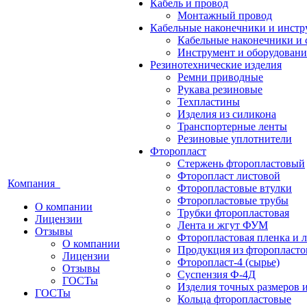
Кабель и провод
Монтажный провод
Кабельные наконечники и инст
Кабельные наконечники и 
Инструмент и оборудовани
Резинотехнические изделия
Ремни приводные
Рукава резиновые
Техпластины
Изделия из силикона
Транспортерные ленты
Резиновые уплотнители
Фторопласт
Стержень фторопластовый
Фторопласт листовой
Компания
Фторопластовые втулки
Фторопластовые трубы
О компании
Трубки фторопластовая
Лицензии
Лента и жгут ФУМ
Отзывы
Фторопластовая пленка и л
О компании
Продукция из фторопласт
Лицензии
Фторопласт-4 (сырье)
Отзывы
Суспензия Ф-4Д
ГОСТы
Изделия точных размеров 
ГОСТы
Кольца фторопластовые