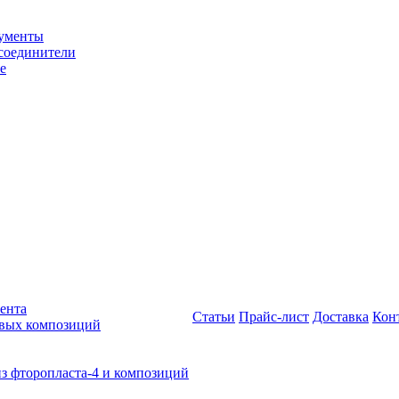
рументы
соединители
е
ента
Статьи
Прайс-лист
Доставка
Кон
овых композиций
из фторопласта-4 и композиций