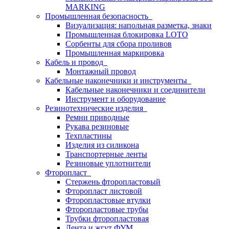
MARKING
Промышленная безопасность
Визуализация: напольная разметка, знаки
Промышленная блокировка LOTO
Сорбенты для сбора проливов
Промышленная маркировка
Кабель и провод
Монтажный провод
Кабельные наконечники и инструменты
Кабельные наконечники и соединители
Инструмент и оборудование
Резинотехнические изделия
Ремни приводные
Рукава резиновые
Техпластины
Изделия из силикона
Транспортерные ленты
Резиновые уплотнители
Фторопласт
Стержень фторопластовый
Фторопласт листовой
Фторопластовые втулки
Фторопластовые трубы
Трубки фторопластовая
Лента и жгут ФУМ