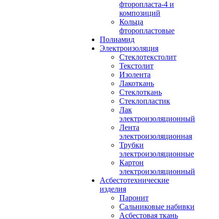
фторопласта-4 и
композиций
Кольца
фторопластовые
Полиамид
Электроизоляция
Стеклотекстолит
Текстолит
Изолента
Лакоткань
Стеклоткань
Стеклопластик
Лак
электроизоляционный
Лента
электроизоляционная
Трубки
электроизоляционные
Картон
электроизоляционный
Асбестотехнические
изделия
Паронит
Сальниковые набивки
Асбестовая ткань