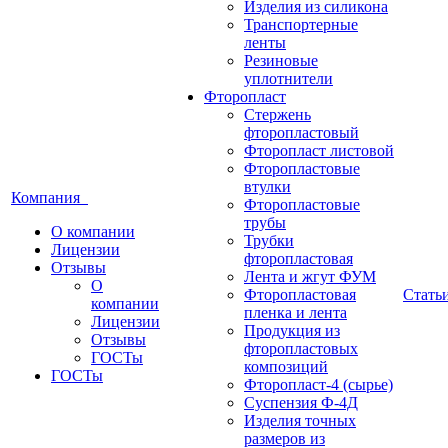
Изделия из силикона
Транспортерные
ленты
Резиновые
уплотнители
Фторопласт
Стержень
фторопластовый
Фторопласт листовой
Фторопластовые
втулки
Компания
Фторопластовые
трубы
О компании
Трубки
Лицензии
фторопластовая
Отзывы
Лента и жгут ФУМ
О
Фторопластовая
Стать
компании
пленка и лента
Лицензии
Продукция из
Отзывы
фторопластовых
ГОСТы
композиций
ГОСТы
Фторопласт-4 (сырье)
Суспензия Ф-4Д
Изделия точных
размеров из