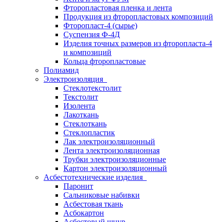
Фторопластовая пленка и лента
Продукция из фторопластовых композиций
Фторопласт-4 (сырье)
Суспензия Ф-4Д
Изделия точных размеров из фторопласта-4
и композиций
Кольца фторопластовые
Полиамид
Электроизоляция
Стеклотекстолит
Текстолит
Изолента
Лакоткань
Стеклоткань
Стеклопластик
Лак электроизоляционный
Лента электроизоляционная
Трубки электроизоляционные
Картон электроизоляционный
Асбестотехнические изделия
Паронит
Сальниковые набивки
Асбестовая ткань
Асбокартон
Асбестовый шнур