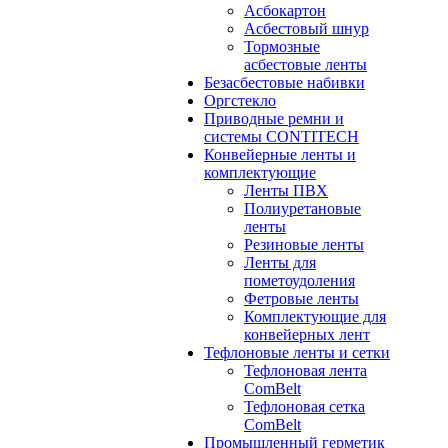
Асбокартон
Асбестовый шнур
Тормозные
асбестовые ленты
Безасбестовые набивки
Оргстекло
Приводные ремни и
системы CONTITECH
Конвейерные ленты и
комплектующие
Ленты ПВХ
Полиуретановые
ленты
Резиновые ленты
Ленты для
пометоудоления
Фетровые ленты
Комплектующие для
конвейерных лент
Тефлоновые ленты и сетки
Тефлоновая лента
ComBelt
Тефлоновая сетка
ComBelt
Промышленный герметик