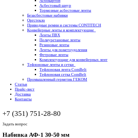
Асбокартон
Асбестовый шнур
Тормозные асбестовые ленты
Безасбестовые набивки
Оргстекло
Приводные ремни и системы CONTITECH
Конвейерные ленты и комплектующие
Ленты ПВХ
Полиуретановые ленты
Резиновые ленты
Ленты для пометоудоления
Фетровые ленты
Комплектующие для конвейерных лент
Тефлоновые ленты и сетки
Тефлоновая лента ComBelt
Тефлоновая сетка ComBelt
Промышленный герметик ГЕКОМ
Статьи
Прайс-лист
Доставка
Контакты
+7 (351) 751-28-80
Задать вопрос
Набивка АФ-1 30-50 мм