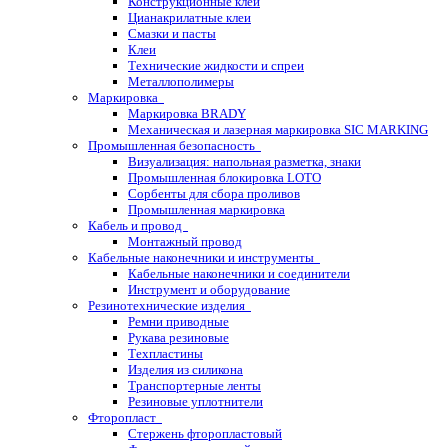
Конструкционные клеи
Цианакрилатные клеи
Смазки и пасты
Клеи
Технические жидкости и спреи
Металлополимеры
Маркировка
Маркировка BRADY
Механическая и лазерная маркировка SIC MARKING
Промышленная безопасность
Визуализация: напольная разметка, знаки
Промышленная блокировка LOTO
Сорбенты для сбора проливов
Промышленная маркировка
Кабель и провод
Монтажный провод
Кабельные наконечники и инструменты
Кабельные наконечники и соединители
Инструмент и оборудование
Резинотехнические изделия
Ремни приводные
Рукава резиновые
Техпластины
Изделия из силикона
Транспортерные ленты
Резиновые уплотнители
Фторопласт
Стержень фторопластовый