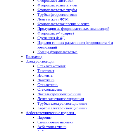
Фторопласт листовой
Фторопластовые втулки
Фторопластовые трубы
Трубки фторопластовая
Лента и жгут ФУМ
Фторопластовая пленка и лента
Продукция из фторопластовых композиций
Фторопласт-4 (сырье)
Суспензия Ф-4Д
Изделия точных размеров из фторопласта-4 и
композиций
Кольца фторопластовые
Полиамид
Электроизоляция
Стеклотекстолит
Текстолит
Изолента
Лакоткань
Стеклоткань
Стеклопластик
Лак электроизоляционный
Лента электроизоляционная
Трубки электроизоляционные
Картон электроизоляционный
Асбестотехнические изделия
Паронит
Сальниковые набивки
Асбестовая ткань