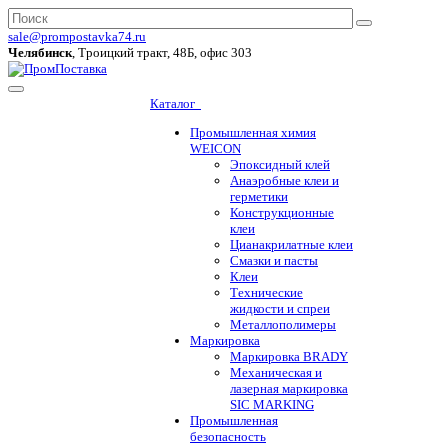
sale@prompostavka74.ru
Челябинск
, Троицкий тракт, 48Б, офис 303
Каталог
Промышленная химия
WEICON
Эпоксидный клей
Анаэробные клеи и
герметики
Конструкционные
клеи
Цианакрилатные клеи
Смазки и пасты
Клеи
Технические
жидкости и спреи
Металлополимеры
Маркировка
Маркировка BRADY
Механическая и
лазерная маркировка
SIC MARKING
Промышленная
безопасность