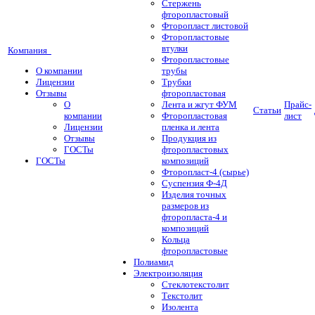
Стержень
фторопластовый
Фторопласт листовой
Фторопластовые
втулки
Компания
Фторопластовые
О компании
трубы
Лицензии
Трубки
Отзывы
фторопластовая
О
Лента и жгут ФУМ
Прайс-
Статьи
компании
Фторопластовая
лист
Лицензии
пленка и лента
Отзывы
Продукция из
ГОСТы
фторопластовых
ГОСТы
композиций
Фторопласт-4 (сырье)
Суспензия Ф-4Д
Изделия точных
размеров из
фторопласта-4 и
композиций
Кольца
фторопластовые
Полиамид
Электроизоляция
Стеклотекстолит
Текстолит
Изолента