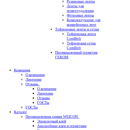
Резиновые ленты
Ленты для
пометоудоления
Фетровые ленты
Комплектующие для
конвейерных лент
Тефлоновые ленты и сетки
Тефлоновая лента
ComBelt
Тефлоновая сетка
ComBelt
Промышленный герметик
ГЕКОМ
Компания
О компании
Лицензии
Отзывы
О компании
Лицензии
Отзывы
ГОСТы
ГОСТы
Каталог
Промышленная химия WEICON
Эпоксидный клей
Анаэробные клеи и герметики