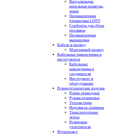
Визуализация:
напольная разметка,
знаки
Промышленная
блокировка LOTO
Сорбенты для сбора
проливов
Промышленная
маркировка
Кабель и провод
Монтажный провод
Кабельные наконечники и
инструменты
Кабельные
наконечники и
соединители
Инструмент и
оборудование
Резинотехнические изделия
Ремни приводные
Рукава резиновые
Техпластины
Изделия из силикона
Транспортерные
ленты
Резиновые
уплотнители
Фторопласт