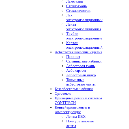
Лакоткань
Стеклоткань
Стеклопластик
Лак
электроизоляционный
Лента
электроизоляционная
Трубки
электроизоляционные
Картон
электроизоляционный
Асбестотехнические изделия
Паронит
Сальниковые набивки
Асбестовая ткань
Асбокартон
Асбестовый шнур
Тормозные
асбестовые ленты
Безасбестовые набивки
Оргстекло
Приводные ремни и системы
CONTITECH
Конвейерные ленты и
комплектующие
Ленты ПВХ
Полиуретановые
ленты