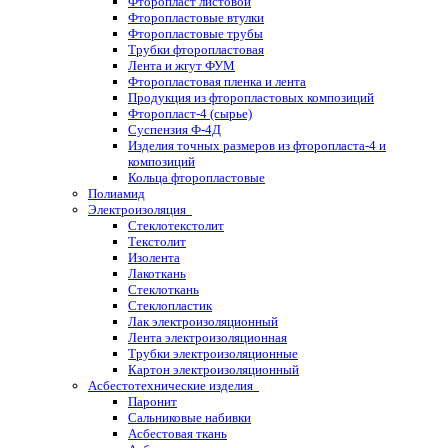
Фторопласт листовой
Фторопластовые втулки
Фторопластовые трубы
Трубки фторопластовая
Лента и жгут ФУМ
Фторопластовая пленка и лента
Продукция из фторопластовых композиций
Фторопласт-4 (сырье)
Суспензия Ф-4Д
Изделия точных размеров из фторопласта-4 и
композиций
Кольца фторопластовые
Полиамид
Электроизоляция
Стеклотекстолит
Текстолит
Изолента
Лакоткань
Стеклоткань
Стеклопластик
Лак электроизоляционный
Лента электроизоляционная
Трубки электроизоляционные
Картон электроизоляционный
Асбестотехнические изделия
Паронит
Сальниковые набивки
Асбестовая ткань