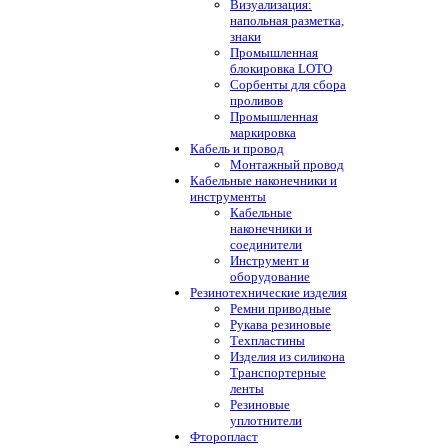
Визуализация:
напольная разметка,
знаки
Промышленная
блокировка LOTO
Сорбенты для сбора
проливов
Промышленная
маркировка
Кабель и провод
Монтажный провод
Кабельные наконечники и
инструменты
Кабельные
наконечники и
соединители
Инструмент и
оборудование
Резинотехнические изделия
Ремни приводные
Рукава резиновые
Техпластины
Изделия из силикона
Транспортерные
ленты
Резиновые
уплотнители
Фторопласт