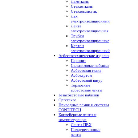
Лакоткань
Стеклоткань
Стеклопластик
Лак
электроизоляционный
Лента
электроизоляционная
Трубки
электроизоляционные
Картон
электроизоляционный
Асбестотехнические изделия
Паронит
Сальниковые набивки
Асбестовая ткань
Асбокартон
Асбестовый шнур
Тормозные
асбестовые ленты
Безасбестовые набивки
Оргстекло
Приводные ремни и системы
CONTITECH
Конвейерные ленты и
комплектующие
Ленты ПВХ
Полиуретановые
ленты