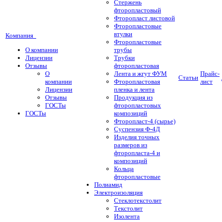
Стержень
фторопластовый
Фторопласт листовой
Фторопластовые
втулки
Компания
Фторопластовые
О компании
трубы
Лицензии
Трубки
Отзывы
фторопластовая
О
Лента и жгут ФУМ
Прайс-
Статьи
компании
Фторопластовая
лист
Лицензии
пленка и лента
Отзывы
Продукция из
ГОСТы
фторопластовых
ГОСТы
композиций
Фторопласт-4 (сырье)
Суспензия Ф-4Д
Изделия точных
размеров из
фторопласта-4 и
композиций
Кольца
фторопластовые
Полиамид
Электроизоляция
Стеклотекстолит
Текстолит
Изолента