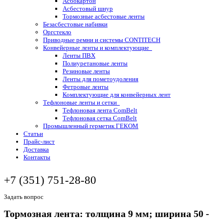
Асбокартон
Асбестовый шнур
Тормозные асбестовые ленты
Безасбестовые набивки
Оргстекло
Приводные ремни и системы CONTITECH
Конвейерные ленты и комплектующие
Ленты ПВХ
Полиуретановые ленты
Резиновые ленты
Ленты для пометоудоления
Фетровые ленты
Комплектующие для конвейерных лент
Тефлоновые ленты и сетки
Тефлоновая лента ComBelt
Тефлоновая сетка ComBelt
Промышленный герметик ГЕКОМ
Статьи
Прайс-лист
Доставка
Контакты
+7 (351) 751-28-80
Задать вопрос
Тормозная лента: толщина 9 мм; ширина 50 -