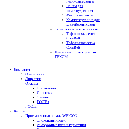
Резиновые ленты
Ленты для
пометоудоления
Фетровые ленты
Комплектующие для
конвейерных лент
Тефлоновые ленты и сетки
Тефлоновая лента
ComBelt
Тефлоновая сетка
ComBelt
Промышленный герметик
ГЕКОМ
Компания
О компании
Лицензии
Отзывы
О компании
Лицензии
Отзывы
ГОСТы
ГОСТы
Каталог
Промышленная химия WEICON
Эпоксидный клей
Анаэробные клеи и герметики