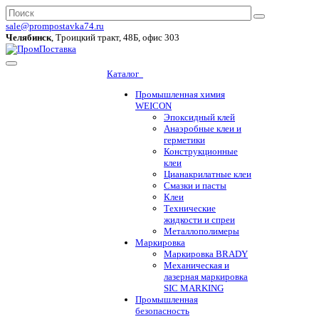
sale@prompostavka74.ru
Челябинск
, Троицкий тракт, 48Б, офис 303
Каталог
Промышленная химия
WEICON
Эпоксидный клей
Анаэробные клеи и
герметики
Конструкционные
клеи
Цианакрилатные клеи
Смазки и пасты
Клеи
Технические
жидкости и спреи
Металлополимеры
Маркировка
Маркировка BRADY
Механическая и
лазерная маркировка
SIC MARKING
Промышленная
безопасность