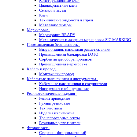
Конструкционные клеи
Цианакрилатные клеи
Смазки и пасты
Клеи
Технические жидкости и спреи
Металлополимеры
Маркировка
Маркировка BRADY
Механическая и лазерная маркировка SIC MARKING
Промышленная безопасность
Визуализация: напольная разметка, знаки
Промышленная блокировка LOTO
Сорбенты для сбора проливов
Промышленная маркировка
Кабель и провод
Монтажный провод
Кабельные наконечники и инструменты
Кабельные наконечники и соединители
Инструмент и оборудование
Резинотехнические изделия
Ремни приводные
Рукава резиновые
Техпластины
Изделия из силикона
Транспортерные ленты
Резиновые уплотнители
Фторопласт
Стержень фторопластовый