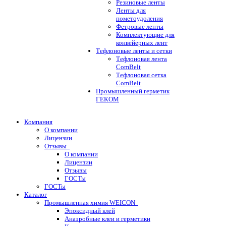
Резиновые ленты
Ленты для
пометоудоления
Фетровые ленты
Комплектующие для
конвейерных лент
Тефлоновые ленты и сетки
Тефлоновая лента
ComBelt
Тефлоновая сетка
ComBelt
Промышленный герметик
ГЕКОМ
Компания
О компании
Лицензии
Отзывы
О компании
Лицензии
Отзывы
ГОСТы
ГОСТы
Каталог
Промышленная химия WEICON
Эпоксидный клей
Анаэробные клеи и герметики