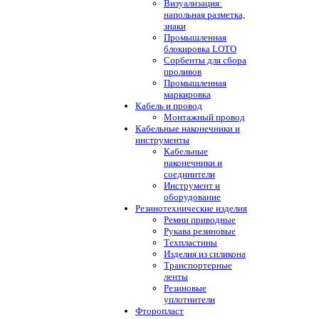
Визуализация:
напольная разметка,
знаки
Промышленная
блокировка LOTO
Сорбенты для сбора
проливов
Промышленная
маркировка
Кабель и провод
Монтажный провод
Кабельные наконечники и
инструменты
Кабельные
наконечники и
соединители
Инструмент и
оборудование
Резинотехнические изделия
Ремни приводные
Рукава резиновые
Техпластины
Изделия из силикона
Транспортерные
ленты
Резиновые
уплотнители
Фторопласт