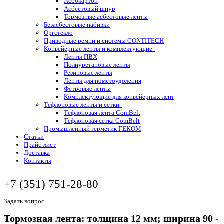
Асбокартон
Асбестовый шнур
Тормозные асбестовые ленты
Безасбестовые набивки
Оргстекло
Приводные ремни и системы CONTITECH
Конвейерные ленты и комплектующие
Ленты ПВХ
Полиуретановые ленты
Резиновые ленты
Ленты для пометоудоления
Фетровые ленты
Комплектующие для конвейерных лент
Тефлоновые ленты и сетки
Тефлоновая лента ComBelt
Тефлоновая сетка ComBelt
Промышленный герметик ГЕКОМ
Статьи
Прайс-лист
Доставка
Контакты
+7 (351) 751-28-80
Задать вопрос
Тормозная лента: толщина 12 мм; ширина 90 -