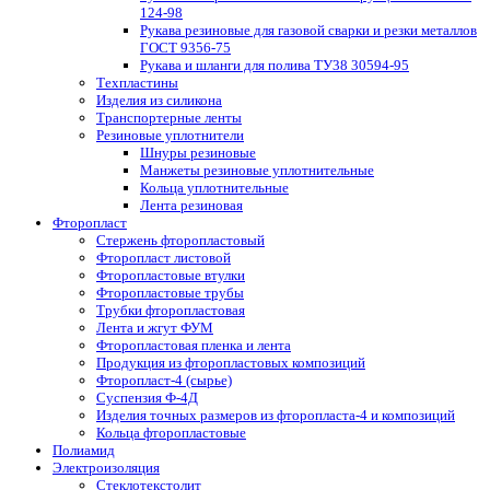
124-98
Рукава резиновые для газовой сварки и резки металлов
ГОСТ 9356-75
Рукава и шланги для полива ТУ38 30594-95
Техпластины
Изделия из силикона
Транспортерные ленты
Резиновые уплотнители
Шнуры резиновые
Манжеты резиновые уплотнительные
Кольца уплотнительные
Лента резиновая
Фторопласт
Стержень фторопластовый
Фторопласт листовой
Фторопластовые втулки
Фторопластовые трубы
Трубки фторопластовая
Лента и жгут ФУМ
Фторопластовая пленка и лента
Продукция из фторопластовых композиций
Фторопласт-4 (сырье)
Суспензия Ф-4Д
Изделия точных размеров из фторопласта-4 и композиций
Кольца фторопластовые
Полиамид
Электроизоляция
Стеклотекстолит