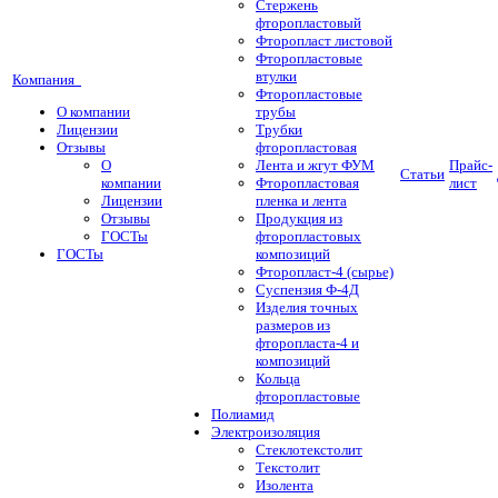
Стержень
фторопластовый
Фторопласт листовой
Фторопластовые
втулки
Компания
Фторопластовые
О компании
трубы
Лицензии
Трубки
Отзывы
фторопластовая
О
Лента и жгут ФУМ
Прайс-
Статьи
компании
Фторопластовая
лист
Лицензии
пленка и лента
Отзывы
Продукция из
ГОСТы
фторопластовых
ГОСТы
композиций
Фторопласт-4 (сырье)
Суспензия Ф-4Д
Изделия точных
размеров из
фторопласта-4 и
композиций
Кольца
фторопластовые
Полиамид
Электроизоляция
Стеклотекстолит
Текстолит
Изолента