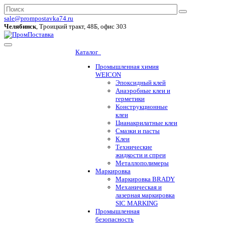
sale@prompostavka74.ru
Челябинск
, Троицкий тракт, 48Б, офис 303
Каталог
Промышленная химия
WEICON
Эпоксидный клей
Анаэробные клеи и
герметики
Конструкционные
клеи
Цианакрилатные клеи
Смазки и пасты
Клеи
Технические
жидкости и спреи
Металлополимеры
Маркировка
Маркировка BRADY
Механическая и
лазерная маркировка
SIC MARKING
Промышленная
безопасность