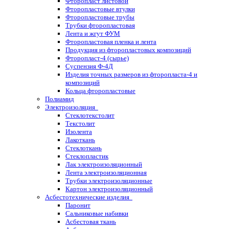
Фторопласт листовой
Фторопластовые втулки
Фторопластовые трубы
Трубки фторопластовая
Лента и жгут ФУМ
Фторопластовая пленка и лента
Продукция из фторопластовых композиций
Фторопласт-4 (сырье)
Суспензия Ф-4Д
Изделия точных размеров из фторопласта-4 и
композиций
Кольца фторопластовые
Полиамид
Электроизоляция
Стеклотекстолит
Текстолит
Изолента
Лакоткань
Стеклоткань
Стеклопластик
Лак электроизоляционный
Лента электроизоляционная
Трубки электроизоляционные
Картон электроизоляционный
Асбестотехнические изделия
Паронит
Сальниковые набивки
Асбестовая ткань