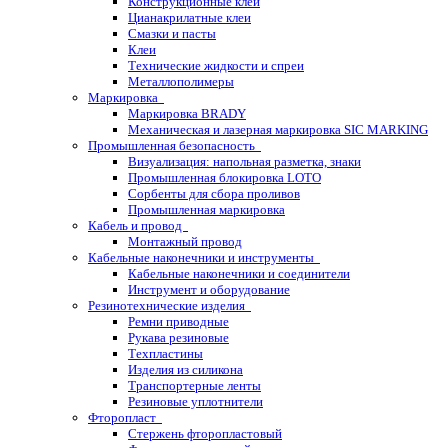
Конструкционные клеи
Цианакрилатные клеи
Смазки и пасты
Клеи
Технические жидкости и спреи
Металлополимеры
Маркировка
Маркировка BRADY
Механическая и лазерная маркировка SIC MARKING
Промышленная безопасность
Визуализация: напольная разметка, знаки
Промышленная блокировка LOTO
Сорбенты для сбора проливов
Промышленная маркировка
Кабель и провод
Монтажный провод
Кабельные наконечники и инструменты
Кабельные наконечники и соединители
Инструмент и оборудование
Резинотехнические изделия
Ремни приводные
Рукава резиновые
Техпластины
Изделия из силикона
Транспортерные ленты
Резиновые уплотнители
Фторопласт
Стержень фторопластовый