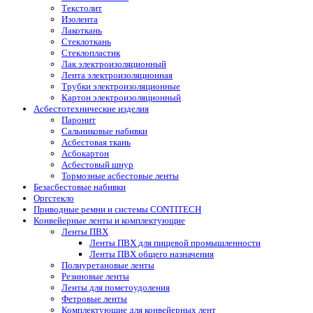
Текстолит
Изолента
Лакоткань
Стеклоткань
Стеклопластик
Лак электроизоляционный
Лента электроизоляционная
Трубки электроизоляционные
Картон электроизоляционный
Асбестотехнические изделия
Паронит
Сальниковые набивки
Асбестовая ткань
Асбокартон
Асбестовый шнур
Тормозные асбестовые ленты
Безасбестовые набивки
Оргстекло
Приводные ремни и системы CONTITECH
Конвейерные ленты и комплектующие
Ленты ПВХ
Ленты ПВХ для пищевой промышленности
Ленты ПВХ общего назначения
Полиуретановые ленты
Резиновые ленты
Ленты для пометоудоления
Фетровые ленты
Комплектующие для конвейерных лент