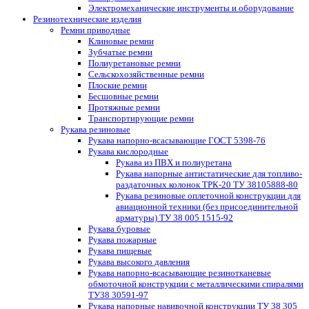
Электромеханические инструменты и оборудование
Резинотехнические изделия
Ремни приводные
Клиновые ремни
Зубчатые ремни
Полиуретановые ремни
Сельскохозяйственные ремни
Плоские ремни
Бесшовные ремни
Протяжные ремни
Транспортирующие ремни
Рукава резиновые
Рукава напорно-всасывающие ГОСТ 5398-76
Рукава кислородные
Рукава из ПВХ и полиуретана
Рукава напорные антистатические для топливо-
раздаточных колонок ТРК-20 ТУ 38105888-80
Рукава резиновые оплеточной конструкции для
авиационной техники (без присоединительной
арматуры) ТУ 38 005 1515-92
Рукава буровые
Рукава пожарные
Рукава пищевые
Рукава высокого давления
Рукава напорно-всасывающие резинотканевые
обмоточной конструкции с металлическими спиралями
ТУ38 30591-97
Рукава напорные навивочной конструкции ТУ 38 305