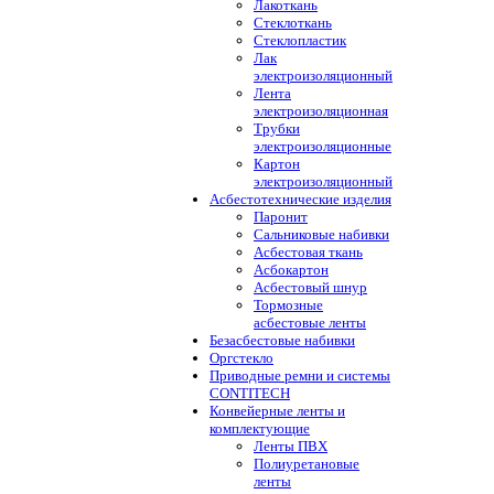
Лакоткань
Стеклоткань
Стеклопластик
Лак
электроизоляционный
Лента
электроизоляционная
Трубки
электроизоляционные
Картон
электроизоляционный
Асбестотехнические изделия
Паронит
Сальниковые набивки
Асбестовая ткань
Асбокартон
Асбестовый шнур
Тормозные
асбестовые ленты
Безасбестовые набивки
Оргстекло
Приводные ремни и системы
CONTITECH
Конвейерные ленты и
комплектующие
Ленты ПВХ
Полиуретановые
ленты