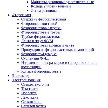
Манжеты резиновые уплотнительные
Кольца уплотнительные
Лента резиновая
Фторопласт
Стержень фторопластовый
Фторопласт листовой
Фторопластовые втулки
Фторопластовые трубы
Трубки фторопластовая
Лента и жгут ФУМ
Фторопластовая пленка и лента
Продукция из фторопластовых композиций
Фторопласт-4 (сырье)
Суспензия Ф-4Д
Изделия точных размеров из фторопласта-4 и
композиций
Кольца фторопластовые
Полиамид
Электроизоляция
Стеклотекстолит
Текстолит
Изолента
Лакоткань
Стеклоткань
Стеклопластик