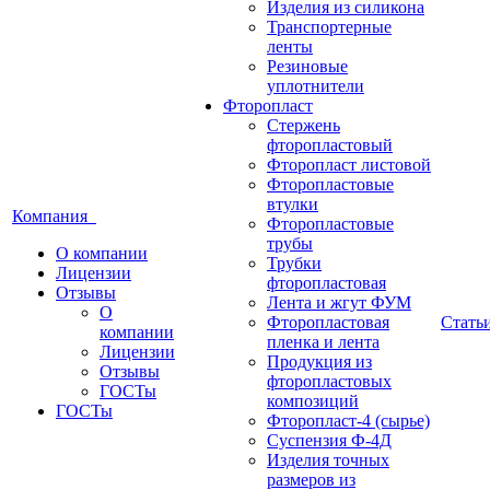
Изделия из силикона
Транспортерные
ленты
Резиновые
уплотнители
Фторопласт
Стержень
фторопластовый
Фторопласт листовой
Фторопластовые
втулки
Компания
Фторопластовые
трубы
О компании
Трубки
Лицензии
фторопластовая
Отзывы
Лента и жгут ФУМ
О
Фторопластовая
Стать
компании
пленка и лента
Лицензии
Продукция из
Отзывы
фторопластовых
ГОСТы
композиций
ГОСТы
Фторопласт-4 (сырье)
Суспензия Ф-4Д
Изделия точных
размеров из