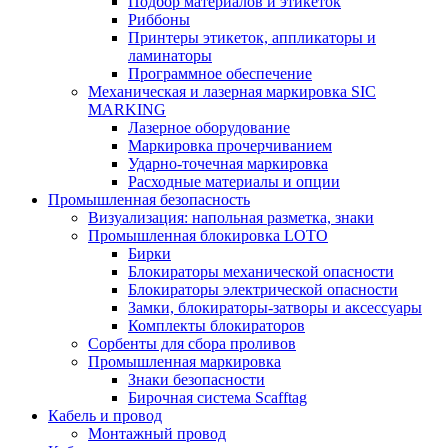
Подбор материалов и этикеток
Риббоны
Принтеры этикеток, аппликаторы и
ламинаторы
Программное обеспечение
Механическая и лазерная маркировка SIC
MARKING
Лазерное оборудование
Маркировка прочерчиванием
Ударно-точечная маркировка
Расходные материалы и опции
Промышленная безопасность
Визуализация: напольная разметка, знаки
Промышленная блокировка LOTO
Бирки
Блокираторы механической опасности
Блокираторы электрической опасности
Замки, блокираторы-затворы и аксессуары
Комплекты блокираторов
Сорбенты для сбора проливов
Промышленная маркировка
Знаки безопасности
Бирочная система Scafftag
Кабель и провод
Монтажный провод