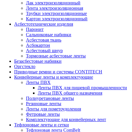
Лак электроизоляционный
Лента электроизоляционная
Трубки электроизоляционные
Картон электроизоляционный
Асбестотехнические изделия
Паронит
Сальниковые набивки
Асбестовая ткань
Асбокартон
Асбестовый шнур
Тормозные асбестовые ленты
Безасбестовые набивки
Оргстекло
Приводные ремни и системы CONTITECH
Конвейерные ленты и комплектующие
Ленты ПВХ
Ленты ПВХ для пищевой промышленности
Ленты ПВХ общего назначения
Полиуретановые ленты
Резиновые ленты
Ленты для пометоудоления
Фетровые ленты
Комплектующие для конвейерных лент
Тефлоновые ленты и сетки
Тефлоновая лента ComBelt