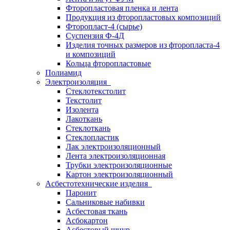
Фторопластовая пленка и лента
Продукция из фторопластовых композиций
Фторопласт-4 (сырье)
Суспензия Ф-4Д
Изделия точных размеров из фторопласта-4
и композиций
Кольца фторопластовые
Полиамид
Электроизоляция
Стеклотекстолит
Текстолит
Изолента
Лакоткань
Стеклоткань
Стеклопластик
Лак электроизоляционный
Лента электроизоляционная
Трубки электроизоляционные
Картон электроизоляционный
Асбестотехнические изделия
Паронит
Сальниковые набивки
Асбестовая ткань
Асбокартон
Асбестовый шнур