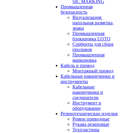
SIC MARKING
Промышленная
безопасность
Визуализация:
напольная разметка,
знаки
Промышленная
блокировка LOTO
Сорбенты для сбора
проливов
Промышленная
маркировка
Кабель и провод
Монтажный провод
Кабельные наконечники и
инструменты
Кабельные
наконечники и
соединители
Инструмент и
оборудование
Резинотехнические изделия
Ремни приводные
Рукава резиновые
Техпластины