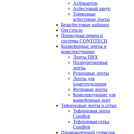
Асбокартон
Асбестовый шнур
Тормозные
асбестовые ленты
Безасбестовые набивки
Оргстекло
Приводные ремни и
системы CONTITECH
Конвейерные ленты и
комплектующие
Ленты ПВХ
Полиуретановые
ленты
Резиновые ленты
Ленты для
пометоудоления
Фетровые ленты
Комплектующие для
конвейерных лент
Тефлоновые ленты и сетки
Тефлоновая лента
ComBelt
Тефлоновая сетка
ComBelt
Промышленный герметик