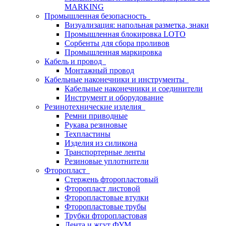
MARKING
Промышленная безопасность
Визуализация: напольная разметка, знаки
Промышленная блокировка LOTO
Сорбенты для сбора проливов
Промышленная маркировка
Кабель и провод
Монтажный провод
Кабельные наконечники и инструменты
Кабельные наконечники и соединители
Инструмент и оборудование
Резинотехнические изделия
Ремни приводные
Рукава резиновые
Техпластины
Изделия из силикона
Транспортерные ленты
Резиновые уплотнители
Фторопласт
Стержень фторопластовый
Фторопласт листовой
Фторопластовые втулки
Фторопластовые трубы
Трубки фторопластовая
Лента и жгут ФУМ