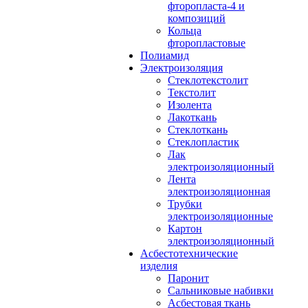
фторопласта-4 и
композиций
Кольца
фторопластовые
Полиамид
Электроизоляция
Стеклотекстолит
Текстолит
Изолента
Лакоткань
Стеклоткань
Стеклопластик
Лак
электроизоляционный
Лента
электроизоляционная
Трубки
электроизоляционные
Картон
электроизоляционный
Асбестотехнические
изделия
Паронит
Сальниковые набивки
Асбестовая ткань