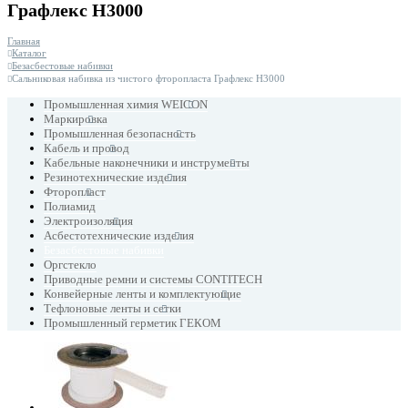
Графлекс Н3000
Главная
Каталог
Безасбестовые набивки
Сальниковая набивка из чистого фторопласта Графлекс Н3000
Промышленная химия WEICON
Маркировка
Промышленная безопасность
Кабель и провод
Кабельные наконечники и инструменты
Резинотехнические изделия
Фторопласт
Полиамид
Электроизоляция
Асбестотехнические изделия
Безасбестовые набивки
Оргстекло
Приводные ремни и системы CONTITECH
Конвейерные ленты и комплектующие
Тефлоновые ленты и сетки
Промышленный герметик ГЕКОМ