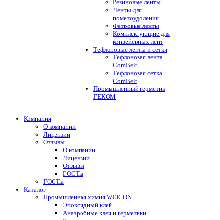
Резиновые ленты
Ленты для
пометоудоления
Фетровые ленты
Комплектующие для
конвейерных лент
Тефлоновые ленты и сетки
Тефлоновая лента
ComBelt
Тефлоновая сетка
ComBelt
Промышленный герметик
ГЕКОМ
Компания
О компании
Лицензии
Отзывы
О компании
Лицензии
Отзывы
ГОСТы
ГОСТы
Каталог
Промышленная химия WEICON
Эпоксидный клей
Анаэробные клеи и герметики