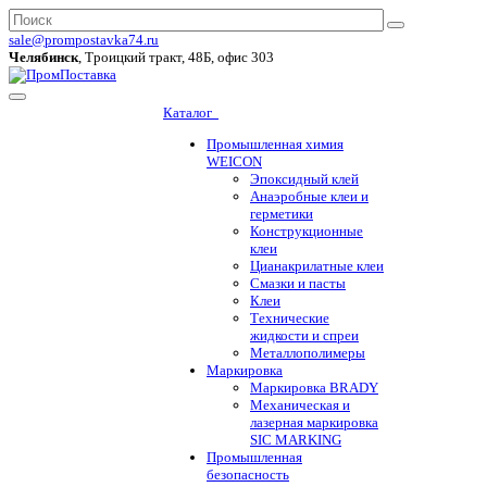
sale@prompostavka74.ru
Челябинск
, Троицкий тракт, 48Б, офис 303
Каталог
Промышленная химия
WEICON
Эпоксидный клей
Анаэробные клеи и
герметики
Конструкционные
клеи
Цианакрилатные клеи
Смазки и пасты
Клеи
Технические
жидкости и спреи
Металлополимеры
Маркировка
Маркировка BRADY
Механическая и
лазерная маркировка
SIC MARKING
Промышленная
безопасность