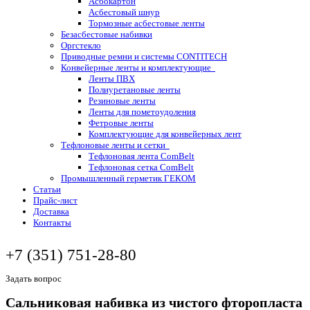
Асбокартон
Асбестовый шнур
Тормозные асбестовые ленты
Безасбестовые набивки
Оргстекло
Приводные ремни и системы CONTITECH
Конвейерные ленты и комплектующие
Ленты ПВХ
Полиуретановые ленты
Резиновые ленты
Ленты для пометоудоления
Фетровые ленты
Комплектующие для конвейерных лент
Тефлоновые ленты и сетки
Тефлоновая лента ComBelt
Тефлоновая сетка ComBelt
Промышленный герметик ГЕКОМ
Статьи
Прайс-лист
Доставка
Контакты
+7 (351) 751-28-80
Задать вопрос
Сальниковая набивка из чистого фторопласта