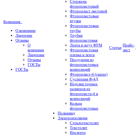
Стержень
фторопластовый
Фторопласт листовой
Фторопластовые
втулки
Компания
Фторопластовые
О компании
трубы
Лицензии
Трубки
Отзывы
фторопластовая
О
Лента и жгут ФУМ
Прайс-
Статьи
компании
Фторопластовая
лист
Лицензии
пленка и лента
Отзывы
Продукция из
ГОСТы
фторопластовых
ГОСТы
композиций
Фторопласт-4 (сырье)
Суспензия Ф-4Д
Изделия точных
размеров из
фторопласта-4 и
композиций
Кольца
фторопластовые
Полиамид
Электроизоляция
Стеклотекстолит
Текстолит
Изолента