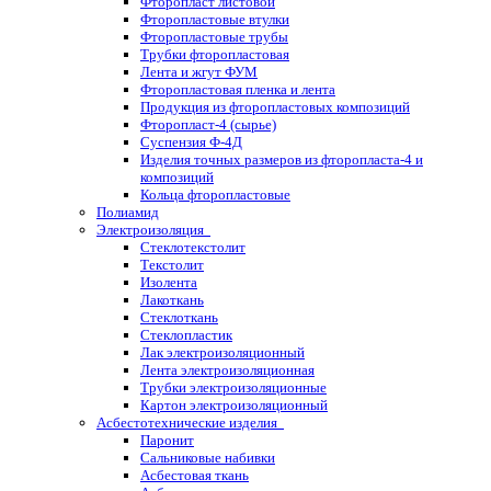
Фторопласт листовой
Фторопластовые втулки
Фторопластовые трубы
Трубки фторопластовая
Лента и жгут ФУМ
Фторопластовая пленка и лента
Продукция из фторопластовых композиций
Фторопласт-4 (сырье)
Суспензия Ф-4Д
Изделия точных размеров из фторопласта-4 и
композиций
Кольца фторопластовые
Полиамид
Электроизоляция
Стеклотекстолит
Текстолит
Изолента
Лакоткань
Стеклоткань
Стеклопластик
Лак электроизоляционный
Лента электроизоляционная
Трубки электроизоляционные
Картон электроизоляционный
Асбестотехнические изделия
Паронит
Сальниковые набивки
Асбестовая ткань