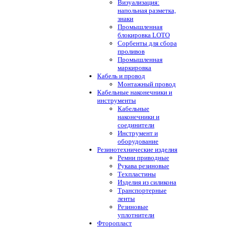
Визуализация:
напольная разметка,
знаки
Промышленная
блокировка LOTO
Сорбенты для сбора
проливов
Промышленная
маркировка
Кабель и провод
Монтажный провод
Кабельные наконечники и
инструменты
Кабельные
наконечники и
соединители
Инструмент и
оборудование
Резинотехнические изделия
Ремни приводные
Рукава резиновые
Техпластины
Изделия из силикона
Транспортерные
ленты
Резиновые
уплотнители
Фторопласт