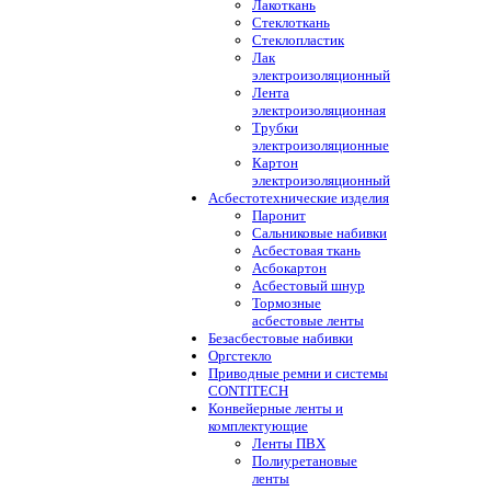
Лакоткань
Стеклоткань
Стеклопластик
Лак
электроизоляционный
Лента
электроизоляционная
Трубки
электроизоляционные
Картон
электроизоляционный
Асбестотехнические изделия
Паронит
Сальниковые набивки
Асбестовая ткань
Асбокартон
Асбестовый шнур
Тормозные
асбестовые ленты
Безасбестовые набивки
Оргстекло
Приводные ремни и системы
CONTITECH
Конвейерные ленты и
комплектующие
Ленты ПВХ
Полиуретановые
ленты