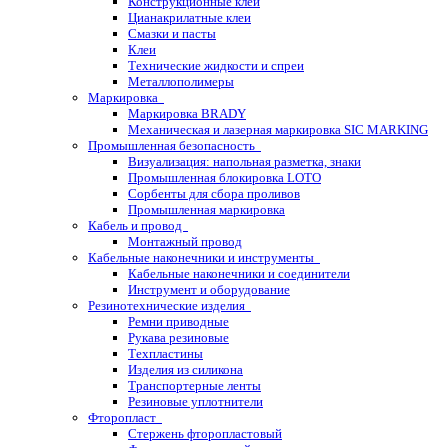
Конструкционные клеи
Цианакрилатные клеи
Смазки и пасты
Клеи
Технические жидкости и спреи
Металлополимеры
Маркировка
Маркировка BRADY
Механическая и лазерная маркировка SIC MARKING
Промышленная безопасность
Визуализация: напольная разметка, знаки
Промышленная блокировка LOTO
Сорбенты для сбора проливов
Промышленная маркировка
Кабель и провод
Монтажный провод
Кабельные наконечники и инструменты
Кабельные наконечники и соединители
Инструмент и оборудование
Резинотехнические изделия
Ремни приводные
Рукава резиновые
Техпластины
Изделия из силикона
Транспортерные ленты
Резиновые уплотнители
Фторопласт
Стержень фторопластовый