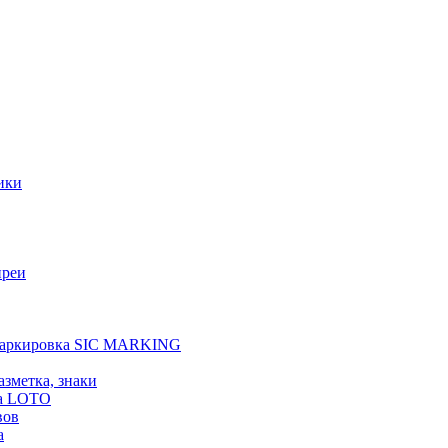
ики
преи
 маркировка SIC MARKING
азметка, знаки
а LOTO
вов
а