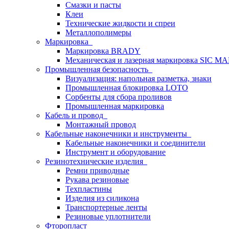
Смазки и пасты
Клеи
Технические жидкости и спреи
Металлополимеры
Маркировка
Маркировка BRADY
Механическая и лазерная маркировка SIC 
Промышленная безопасность
Визуализация: напольная разметка, знаки
Промышленная блокировка LOTO
Сорбенты для сбора проливов
Промышленная маркировка
Кабель и провод
Монтажный провод
Кабельные наконечники и инструменты
Кабельные наконечники и соединители
Инструмент и оборудование
Резинотехнические изделия
Ремни приводные
Рукава резиновые
Техпластины
Изделия из силикона
Транспортерные ленты
Резиновые уплотнители
Фторопласт