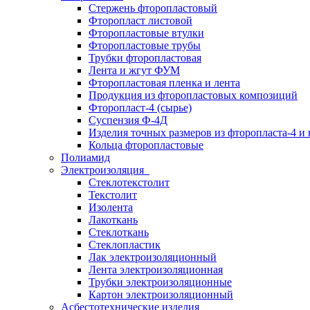
Стержень фторопластовый
Фторопласт листовой
Фторопластовые втулки
Фторопластовые трубы
Трубки фторопластовая
Лента и жгут ФУМ
Фторопластовая пленка и лента
Продукция из фторопластовых композиций
Фторопласт-4 (сырье)
Суспензия Ф-4Д
Изделия точных размеров из фторопласта-4 и
Кольца фторопластовые
Полиамид
Электроизоляция
Стеклотекстолит
Текстолит
Изолента
Лакоткань
Стеклоткань
Стеклопластик
Лак электроизоляционный
Лента электроизоляционная
Трубки электроизоляционные
Картон электроизоляционный
Асбестотехнические изделия