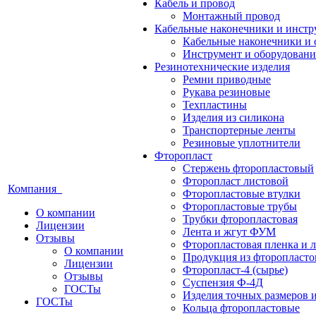
Кабель и провод
Монтажный провод
Кабельные наконечники и инст
Кабельные наконечники и 
Инструмент и оборудовани
Резинотехнические изделия
Ремни приводные
Рукава резиновые
Техпластины
Изделия из силикона
Транспортерные ленты
Резиновые уплотнители
Фторопласт
Стержень фторопластовый
Фторопласт листовой
Компания
Фторопластовые втулки
Фторопластовые трубы
О компании
Трубки фторопластовая
Лицензии
Лента и жгут ФУМ
Отзывы
Фторопластовая пленка и л
О компании
Продукция из фторопласт
Лицензии
Фторопласт-4 (сырье)
Отзывы
Суспензия Ф-4Д
ГОСТы
Изделия точных размеров 
ГОСТы
Кольца фторопластовые