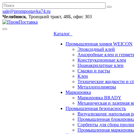
sale@prompostavka74.ru
Челябинск
, Троицкий тракт, 48Б, офис 303
Каталог
Промышленная химия WEICON
Эпоксидный клей
Анаэробные клеи и гермет
Конструкционные клеи
Цианакрилатные клеи
Смазки и пасты
Клеи
Технические жидкости и с
Металлополимеры
Маркировка
Маркировка BRADY
Механическая и лазерная
Промышленная безопасность
Визуализация: напольная р
Промышленная блокировк
Сорбенты для сбора проли
Промышленная маркировк