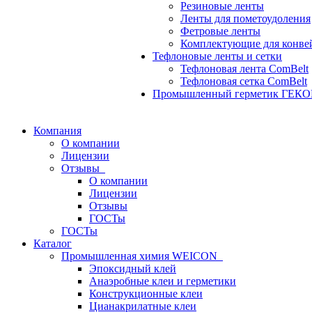
Резиновые ленты
Ленты для пометоудоления
Фетровые ленты
Комплектующие для конве
Тефлоновые ленты и сетки
Тефлоновая лента ComBelt
Тефлоновая сетка ComBelt
Промышленный герметик ГЕК
Компания
О компании
Лицензии
Отзывы
О компании
Лицензии
Отзывы
ГОСТы
ГОСТы
Каталог
Промышленная химия WEICON
Эпоксидный клей
Анаэробные клеи и герметики
Конструкционные клеи
Цианакрилатные клеи