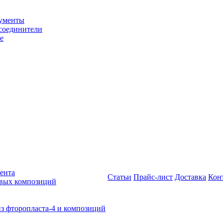
рументы
соединители
е
ента
Статьи
Прайс-лист
Доставка
Кон
овых композиций
из фторопласта-4 и композиций