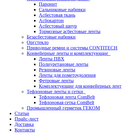
Паронит
Сальниковые набивки
Асбестовая ткань
Асбокартон
Асбестовый шнур
Тормозные асбестовые ленты
Безасбестовые набивки
Оргстекло
Приводные ремни и системы CONTITECH
Конвейерные ленты и комплектующие
Ленты ПВХ
Полиуретановые ленты
Резиновые ленты
Ленты для пометоудоления
Фетровые ленты
Комплектующие для конвейерных лент
Тефлоновые ленты и сетки
Тефлоновая лента ComBelt
Тефлоновая сетка ComBelt
Промышленный герметик ГЕКОМ
Статьи
Прайс-лист
Доставка
Контакты