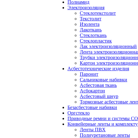
Полиамид
Электроизоляция
Стеклотекстолит
Текстолит
Изолента
Лакоткань
Стеклоткань
Стеклопластик
Лак электроизоляционный
Лента электроизоляционна
Трубки электроизоляцион
Картон электроизоляцион
Асбестотехнические изделия
Паронит
Сальниковые набивки
Асбестовая ткань
Асбокартон
Асбестовый шнур
Тормозные асбестовые лен
Безасбестовые набивки
Оргстекло
Приводные ремни и системы 
Конвейерные ленты и комплект
Ленты ПВХ
Полиуретановые ленты