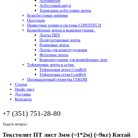
Асбокартон
Асбестовый шнур
Тормозные асбестовые ленты
Безасбестовые набивки
Оргстекло
Приводные ремни и системы CONTITECH
Конвейерные ленты и комплектующие
Ленты ПВХ
Полиуретановые ленты
Резиновые ленты
Ленты для пометоудоления
Фетровые ленты
Комплектующие для конвейерных лент
Тефлоновые ленты и сетки
Тефлоновая лента ComBelt
Тефлоновая сетка ComBelt
Промышленный герметик ГЕКОМ
Статьи
Прайс-лист
Доставка
Контакты
+7 (351) 751-28-80
Задать вопрос
Текстолит ПТ лист 3мм (~1*2м) (~9кг) Китай