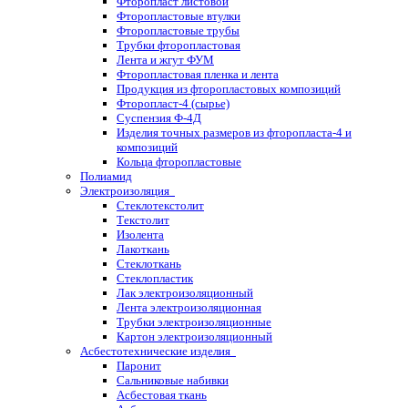
Фторопласт листовой
Фторопластовые втулки
Фторопластовые трубы
Трубки фторопластовая
Лента и жгут ФУМ
Фторопластовая пленка и лента
Продукция из фторопластовых композиций
Фторопласт-4 (сырье)
Суспензия Ф-4Д
Изделия точных размеров из фторопласта-4 и
композиций
Кольца фторопластовые
Полиамид
Электроизоляция
Стеклотекстолит
Текстолит
Изолента
Лакоткань
Стеклоткань
Стеклопластик
Лак электроизоляционный
Лента электроизоляционная
Трубки электроизоляционные
Картон электроизоляционный
Асбестотехнические изделия
Паронит
Сальниковые набивки
Асбестовая ткань