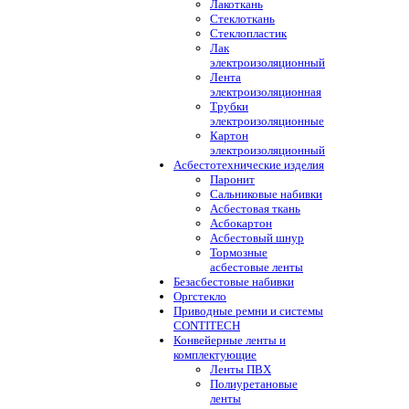
Лакоткань
Стеклоткань
Стеклопластик
Лак
электроизоляционный
Лента
электроизоляционная
Трубки
электроизоляционные
Картон
электроизоляционный
Асбестотехнические изделия
Паронит
Сальниковые набивки
Асбестовая ткань
Асбокартон
Асбестовый шнур
Тормозные
асбестовые ленты
Безасбестовые набивки
Оргстекло
Приводные ремни и системы
CONTITECH
Конвейерные ленты и
комплектующие
Ленты ПВХ
Полиуретановые
ленты