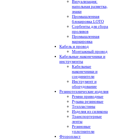
Визуализация:
напольная разметка,
знаки
Промышленная
блокировка LOTO
Сорбенты для сбора
проливов
Промышленная
маркировка
Кабель и провод
Монтажный провод
Кабельные наконечники и
инструменты
Кабельные
наконечники и
соединители
Инструмент и
оборудование
Резинотехнические изделия
Ремни приводные
Рукава резиновые
Техпластины
Изделия из силикона
Транспортерные
ленты
Резиновые
уплотнители
Фторопласт