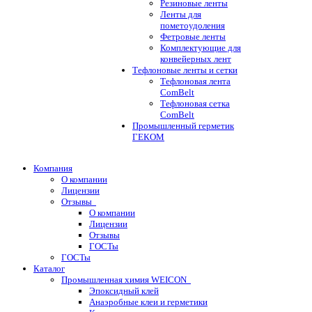
Резиновые ленты
Ленты для
пометоудоления
Фетровые ленты
Комплектующие для
конвейерных лент
Тефлоновые ленты и сетки
Тефлоновая лента
ComBelt
Тефлоновая сетка
ComBelt
Промышленный герметик
ГЕКОМ
Компания
О компании
Лицензии
Отзывы
О компании
Лицензии
Отзывы
ГОСТы
ГОСТы
Каталог
Промышленная химия WEICON
Эпоксидный клей
Анаэробные клеи и герметики