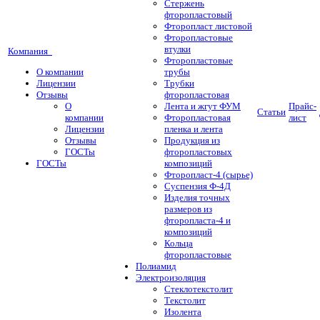
Стержень
фторопластовый
Фторопласт листовой
Фторопластовые
втулки
Компания
Фторопластовые
О компании
трубы
Лицензии
Трубки
Отзывы
фторопластовая
О
Лента и жгут ФУМ
Прайс-
Статьи
компании
Фторопластовая
лист
Лицензии
пленка и лента
Отзывы
Продукция из
ГОСТы
фторопластовых
ГОСТы
композиций
Фторопласт-4 (сырье)
Суспензия Ф-4Д
Изделия точных
размеров из
фторопласта-4 и
композиций
Кольца
фторопластовые
Полиамид
Электроизоляция
Стеклотекстолит
Текстолит
Изолента