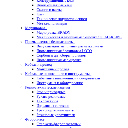
Конструкционные клеи
Цианакрилатные клеи
Смазки и пасты
Клеи
Технические жидкости и спреи
Металлополимеры
Маркировка
Маркировка BRADY
Механическая и лазерная маркировка SIC MARKING
Промышленная безопасность
Визуализация: напольная разметка, знаки
Промышленная блокировка LOTO
Сорбенты для сбора проливов
Промышленная маркировка
Кабель и провод
Монтажный провод
Кабельные наконечники и инструменты
Кабельные наконечники и соединители
Инструмент и оборудование
Резинотехнические изделия
Ремни приводные
Рукава резиновые
Техпластины
Изделия из силикона
Транспортерные ленты
Резиновые уплотнители
Фторопласт
Стержень фторопластовый