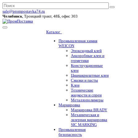
sale@prompostavka74.ru
Челябинск
, Троицкий тракт, 48Б, офис 303
Каталог
Промышленная химия
WEICON
Эпоксидный клей
Анаэробные клеи и
герметики
Конструкционные
клеи
Цианакрилатные клеи
Смазки и пасты
Клеи
Технические
жидкости и спреи
Металлополимеры
Маркировка
Маркировка BRADY
Механическая и
лазерная маркировка
SIC MARKING
Промышленная
безопасность