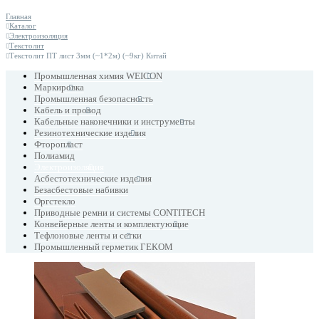
Главная
Каталог
Электроизоляция
Текстолит
Текстолит ПТ лист 3мм (~1*2м) (~9кг) Китай
Промышленная химия WEICON
Маркировка
Промышленная безопасность
Кабель и провод
Кабельные наконечники и инструменты
Резинотехнические изделия
Фторопласт
Полиамид
Электроизоляция
Асбестотехнические изделия
Безасбестовые набивки
Оргстекло
Приводные ремни и системы CONTITECH
Конвейерные ленты и комплектующие
Тефлоновые ленты и сетки
Промышленный герметик ГЕКОМ