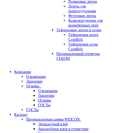
Резиновые ленты
Ленты для
пометоудоления
Фетровые ленты
Комплектующие для
конвейерных лент
Тефлоновые ленты и сетки
Тефлоновая лента
ComBelt
Тефлоновая сетка
ComBelt
Промышленный герметик
ГЕКОМ
Компания
О компании
Лицензии
Отзывы
О компании
Лицензии
Отзывы
ГОСТы
ГОСТы
Каталог
Промышленная химия WEICON
Эпоксидный клей
Анаэробные клеи и герметики