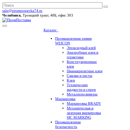
sale@prompostavka74.ru
Челябинск
, Троицкий тракт, 48Б, офис 303
Каталог
Промышленная химия
WEICON
Эпоксидный клей
Анаэробные клеи и
герметики
Конструкционные
клеи
Цианакрилатные клеи
Смазки и пасты
Клеи
Технические
жидкости и спреи
Металлополимеры
Маркировка
Маркировка BRADY
Механическая и
лазерная маркировка
SIC MARKING
Промышленная
безопасность