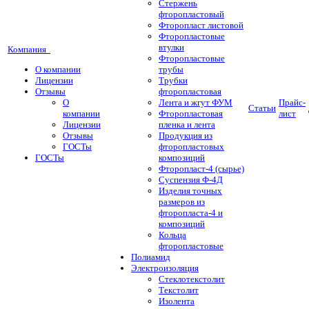
Стержень
фторопластовый
Фторопласт листовой
Фторопластовые
втулки
Компания
Фторопластовые
О компании
трубы
Лицензии
Трубки
Отзывы
фторопластовая
О
Лента и жгут ФУМ
Прайс-
Статьи
компании
Фторопластовая
лист
Лицензии
пленка и лента
Отзывы
Продукция из
ГОСТы
фторопластовых
ГОСТы
композиций
Фторопласт-4 (сырье)
Суспензия Ф-4Д
Изделия точных
размеров из
фторопласта-4 и
композиций
Кольца
фторопластовые
Полиамид
Электроизоляция
Стеклотекстолит
Текстолит
Изолента