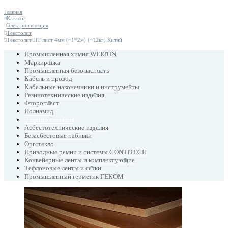
Главная
Каталог
Электроизоляция
Текстолит
Текстолит ПТ лист 4мм (~1*2м) (~12кг) Китай
Промышленная химия WEICON
Маркировка
Промышленная безопасность
Кабель и провод
Кабельные наконечники и инструменты
Резинотехнические изделия
Фторопласт
Полиамид
Электроизоляция
Асбестотехнические изделия
Безасбестовые набивки
Оргстекло
Приводные ремни и системы CONTITECH
Конвейерные ленты и комплектующие
Тефлоновые ленты и сетки
Промышленный герметик ГЕКОМ