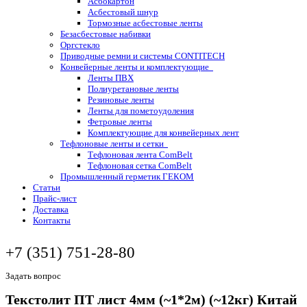
Асбокартон
Асбестовый шнур
Тормозные асбестовые ленты
Безасбестовые набивки
Оргстекло
Приводные ремни и системы CONTITECH
Конвейерные ленты и комплектующие
Ленты ПВХ
Полиуретановые ленты
Резиновые ленты
Ленты для пометоудоления
Фетровые ленты
Комплектующие для конвейерных лент
Тефлоновые ленты и сетки
Тефлоновая лента ComBelt
Тефлоновая сетка ComBelt
Промышленный герметик ГЕКОМ
Статьи
Прайс-лист
Доставка
Контакты
+7 (351) 751-28-80
Задать вопрос
Текстолит ПТ лист 4мм (~1*2м) (~12кг) Китай