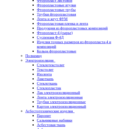
Фторопласт листовой
Фторопластовые втулки
Фторопластовые трубы
Трубки фторопластовая
Лента и жгут ФУМ
Фторопластовая пленка и лента
Продукция из фторопластовых композиций
Фторопласт-4 (сырье)
Суспензия Ф-4Д
Изделия точных размеров из фторопласта-4 и
композиций
Кольца фторопластовые
Полиамид
Электроизоляция
Стеклотекстолит
Текстолит
Изолента
Лакоткань
Стеклоткань
Стеклопластик
Лак электроизоляционный
Лента электроизоляционная
Трубки электроизоляционные
Картон электроизоляционный
Асбестотехнические изделия
Паронит
Сальниковые набивки
Асбестовая ткань