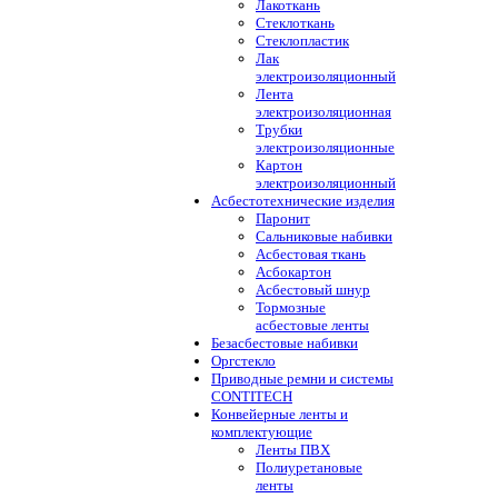
Лакоткань
Стеклоткань
Стеклопластик
Лак
электроизоляционный
Лента
электроизоляционная
Трубки
электроизоляционные
Картон
электроизоляционный
Асбестотехнические изделия
Паронит
Сальниковые набивки
Асбестовая ткань
Асбокартон
Асбестовый шнур
Тормозные
асбестовые ленты
Безасбестовые набивки
Оргстекло
Приводные ремни и системы
CONTITECH
Конвейерные ленты и
комплектующие
Ленты ПВХ
Полиуретановые
ленты