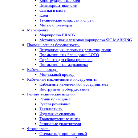
Конструкционные клеи
Цианакрилатные клеи
Смазки и пасты
Клеи
Технические жидкости и спреи
Металлополимеры
Маркировка
Маркировка BRADY
Механическая и лазерная маркировка SIC MARKING
Промышленная безопасность
Визуализация: напольная разметка, знаки
Промышленная блокировка LOTO
Сорбенты для сбора проливов
Промышленная маркировка
Кабель и провод
Монтажный провод
Кабельные наконечники и инструменты
Кабельные наконечники и соединители
Инструмент и оборудование
Резинотехнические изделия
Ремни приводные
Рукава резиновые
Техпластины
Изделия из силикона
Транспортерные ленты
Резиновые уплотнители
Фторопласт
Стержень фторопластовый