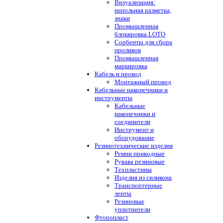
Визуализация:
напольная разметка,
знаки
Промышленная
блокировка LOTO
Сорбенты для сбора
проливов
Промышленная
маркировка
Кабель и провод
Монтажный провод
Кабельные наконечники и
инструменты
Кабельные
наконечники и
соединители
Инструмент и
оборудование
Резинотехнические изделия
Ремни приводные
Рукава резиновые
Техпластины
Изделия из силикона
Транспортерные
ленты
Резиновые
уплотнители
Фторопласт