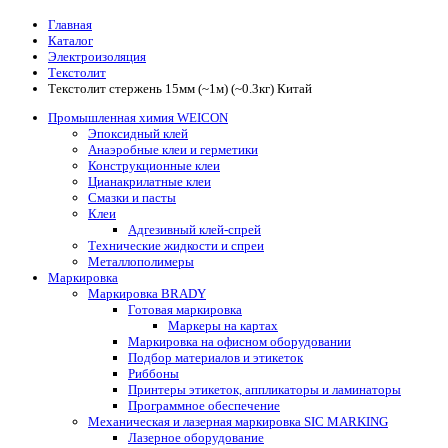
Главная
Каталог
Электроизоляция
Текстолит
Текстолит стержень 15мм (~1м) (~0.3кг) Китай
Промышленная химия WEICON
Эпоксидный клей
Анаэробные клеи и герметики
Конструкционные клеи
Цианакрилатные клеи
Смазки и пасты
Клеи
Адгезивный клей-спрей
Технические жидкости и спреи
Металлополимеры
Маркировка
Маркировка BRADY
Готовая маркировка
Маркеры на картах
Маркировка на офисном оборудовании
Подбор материалов и этикеток
Риббоны
Принтеры этикеток, аппликаторы и ламинаторы
Программное обеспечение
Механическая и лазерная маркировка SIC MARKING
Лазерное оборудование