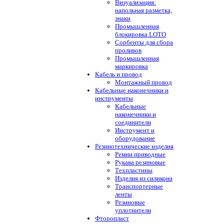
Визуализация:
напольная разметка,
знаки
Промышленная
блокировка LOTO
Сорбенты для сбора
проливов
Промышленная
маркировка
Кабель и провод
Монтажный провод
Кабельные наконечники и
инструменты
Кабельные
наконечники и
соединители
Инструмент и
оборудование
Резинотехнические изделия
Ремни приводные
Рукава резиновые
Техпластины
Изделия из силикона
Транспортерные
ленты
Резиновые
уплотнители
Фторопласт