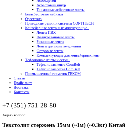
Асбокартон
Асбестовый шнур
Тормозные асбестовые ленты
Безасбестовые набивки
Оргстекло
Приводные ремни и системы CONTITECH
Конвейерные ленты и комплектующие
Ленты ПВХ
Полиуретановые ленты
Резиновые ленты
Ленты для пометоудоления
Фетровые ленты
Комплектующие для конвейерных лент
Тефлоновые ленты и сетки
Тефлоновая лента ComBelt
Тефлоновая сетка ComBelt
Промышленный герметик ГЕКОМ
Статьи
Прайс-лист
Доставка
Контакты
+7 (351) 751-28-80
Задать вопрос
Текстолит стержень 15мм (~1м) (~0.3кг) Китай