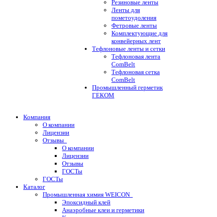
Резиновые ленты
Ленты для
пометоудоления
Фетровые ленты
Комплектующие для
конвейерных лент
Тефлоновые ленты и сетки
Тефлоновая лента
ComBelt
Тефлоновая сетка
ComBelt
Промышленный герметик
ГЕКОМ
Компания
О компании
Лицензии
Отзывы
О компании
Лицензии
Отзывы
ГОСТы
ГОСТы
Каталог
Промышленная химия WEICON
Эпоксидный клей
Анаэробные клеи и герметики