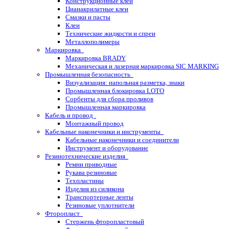
Конструкционные клеи
Цианакрилатные клеи
Смазки и пасты
Клеи
Технические жидкости и спреи
Металлополимеры
Маркировка
Маркировка BRADY
Механическая и лазерная маркировка SIC MARKING
Промышленная безопасность
Визуализация: напольная разметка, знаки
Промышленная блокировка LOTO
Сорбенты для сбора проливов
Промышленная маркировка
Кабель и провод
Монтажный провод
Кабельные наконечники и инструменты
Кабельные наконечники и соединители
Инструмент и оборудование
Резинотехнические изделия
Ремни приводные
Рукава резиновые
Техпластины
Изделия из силикона
Транспортерные ленты
Резиновые уплотнители
Фторопласт
Стержень фторопластовый