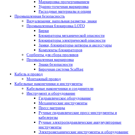
Маркировка прочерчиванием
Ударно-точечная маркировка
Расходные материалы и опции
Промышленная безопасность
Визуализация: напольная разметка, знаки
Промышленная блокировка LOTO
Бирки
Блокираторы механической опасности
Блокираторы электрической опасности
Замки, блокираторы-затворы и аксессуары
Комплекты блокираторов
Сорбенты для сбора проливов
Промышленная маркировка
Знаки безопасности
Бирочная система Scafftag
Кабель и провод
Монтажный провод
Кабельные наконечники и инструменты
Кабельные наконечники и соединители
Инструмент и оборудование
Гидравлическое оборудование
Механические инструменты
Пресс-матрицы
Ручные гидравлические пресс-инструменты и
кабелерезы
Ручные электрогидравлические аккумуляторные
инструменты
Электромеханические инструменты и оборудование