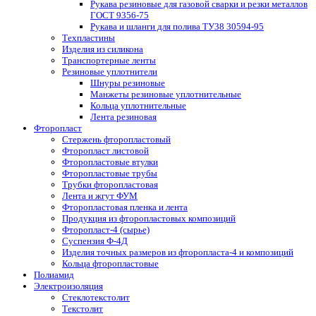
Рукава резиновые для газовой сварки и резки металлов
ГОСТ 9356-75
Рукава и шланги для полива ТУ38 30594-95
Техпластины
Изделия из силикона
Транспортерные ленты
Резиновые уплотнители
Шнуры резиновые
Манжеты резиновые уплотнительные
Кольца уплотнительные
Лента резиновая
Фторопласт
Стержень фторопластовый
Фторопласт листовой
Фторопластовые втулки
Фторопластовые трубы
Трубки фторопластовая
Лента и жгут ФУМ
Фторопластовая пленка и лента
Продукция из фторопластовых композиций
Фторопласт-4 (сырье)
Суспензия Ф-4Д
Изделия точных размеров из фторопласта-4 и композиций
Кольца фторопластовые
Полиамид
Электроизоляция
Стеклотекстолит
Текстолит