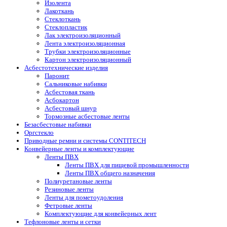
Изолента
Лакоткань
Стеклоткань
Стеклопластик
Лак электроизоляционный
Лента электроизоляционная
Трубки электроизоляционные
Картон электроизоляционный
Асбестотехнические изделия
Паронит
Сальниковые набивки
Асбестовая ткань
Асбокартон
Асбестовый шнур
Тормозные асбестовые ленты
Безасбестовые набивки
Оргстекло
Приводные ремни и системы CONTITECH
Конвейерные ленты и комплектующие
Ленты ПВХ
Ленты ПВХ для пищевой промышленности
Ленты ПВХ общего назначения
Полиуретановые ленты
Резиновые ленты
Ленты для пометоудоления
Фетровые ленты
Комплектующие для конвейерных лент
Тефлоновые ленты и сетки