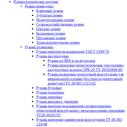
Резинотехнические изделия
Ремни приводные
Клиновые ремни
Зубчатые ремни
Полиуретановые ремни
Сельскохозяйственные ремни
Плоские ремни
Бесшовные ремни
Протяжные ремни
Транспортирующие ремни
Рукава резиновые
Рукава напорно-всасывающие ГОСТ 5398-76
Рукава кислородные
Рукава из ПВХ и полиуретана
Рукава напорные антистатические для топливо-
раздаточных колонок ТРК-20 ТУ 38105888-80
Рукава резиновые оплеточной конструкции для
авиационной техники (без присоединительной
арматуры) ТУ 38 005 1515-92
Рукава буровые
Рукава пожарные
Рукава пищевые
Рукава высокого давления
Рукава напорно-всасывающие резинотканевые
обмоточной конструкции с металлическими спиралями
ТУ38 30591-97
Рукава напорные навивочной конструкции ТУ 38 305
124-98