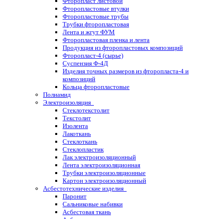
Фторопласт листовой
Фторопластовые втулки
Фторопластовые трубы
Трубки фторопластовая
Лента и жгут ФУМ
Фторопластовая пленка и лента
Продукция из фторопластовых композиций
Фторопласт-4 (сырье)
Суспензия Ф-4Д
Изделия точных размеров из фторопласта-4 и
композиций
Кольца фторопластовые
Полиамид
Электроизоляция
Стеклотекстолит
Текстолит
Изолента
Лакоткань
Стеклоткань
Стеклопластик
Лак электроизоляционный
Лента электроизоляционная
Трубки электроизоляционные
Картон электроизоляционный
Асбестотехнические изделия
Паронит
Сальниковые набивки
Асбестовая ткань