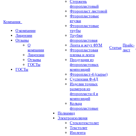
Стержень
фторопластовый
Фторопласт листовой
Фторопластовые
втулки
Компания
Фторопластовые
О компании
трубы
Лицензии
Трубки
Отзывы
фторопластовая
О
Лента и жгут ФУМ
Прайс-
Статьи
компании
Фторопластовая
лист
Лицензии
пленка и лента
Отзывы
Продукция из
ГОСТы
фторопластовых
ГОСТы
композиций
Фторопласт-4 (сырье)
Суспензия Ф-4Д
Изделия точных
размеров из
фторопласта-4 и
композиций
Кольца
фторопластовые
Полиамид
Электроизоляция
Стеклотекстолит
Текстолит
Изолента