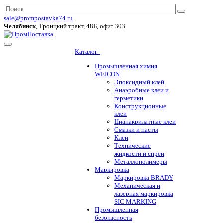
sale@prompostavka74.ru
Челябинск
, Троицкий тракт, 48Б, офис 303
Каталог
Промышленная химия
WEICON
Эпоксидный клей
Анаэробные клеи и
герметики
Конструкционные
клеи
Цианакрилатные клеи
Смазки и пасты
Клеи
Технические
жидкости и спреи
Металлополимеры
Маркировка
Маркировка BRADY
Механическая и
лазерная маркировка
SIC MARKING
Промышленная
безопасность