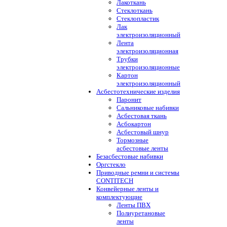
Лакоткань
Стеклоткань
Стеклопластик
Лак
электроизоляционный
Лента
электроизоляционная
Трубки
электроизоляционные
Картон
электроизоляционный
Асбестотехнические изделия
Паронит
Сальниковые набивки
Асбестовая ткань
Асбокартон
Асбестовый шнур
Тормозные
асбестовые ленты
Безасбестовые набивки
Оргстекло
Приводные ремни и системы
CONTITECH
Конвейерные ленты и
комплектующие
Ленты ПВХ
Полиуретановые
ленты