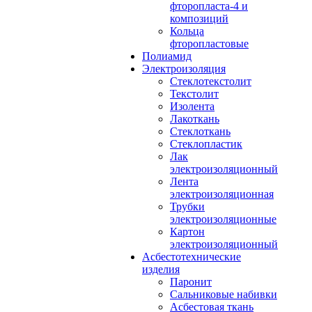
фторопласта-4 и
композиций
Кольца
фторопластовые
Полиамид
Электроизоляция
Стеклотекстолит
Текстолит
Изолента
Лакоткань
Стеклоткань
Стеклопластик
Лак
электроизоляционный
Лента
электроизоляционная
Трубки
электроизоляционные
Картон
электроизоляционный
Асбестотехнические
изделия
Паронит
Сальниковые набивки
Асбестовая ткань