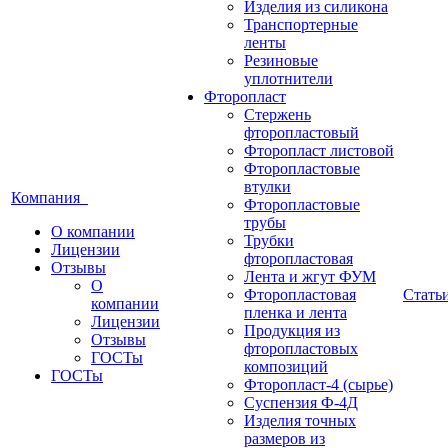
Изделия из силикона
Транспортерные
ленты
Резиновые
уплотнители
Фторопласт
Стержень
фторопластовый
Фторопласт листовой
Фторопластовые
втулки
Компания
Фторопластовые
трубы
О компании
Трубки
Лицензии
фторопластовая
Отзывы
Лента и жгут ФУМ
О
Фторопластовая
Стать
компании
пленка и лента
Лицензии
Продукция из
Отзывы
фторопластовых
ГОСТы
композиций
ГОСТы
Фторопласт-4 (сырье)
Суспензия Ф-4Д
Изделия точных
размеров из