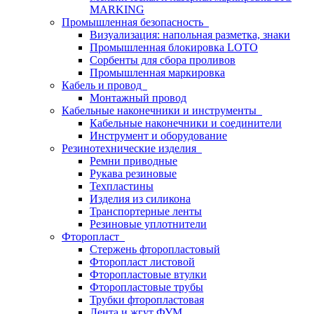
MARKING
Промышленная безопасность
Визуализация: напольная разметка, знаки
Промышленная блокировка LOTO
Сорбенты для сбора проливов
Промышленная маркировка
Кабель и провод
Монтажный провод
Кабельные наконечники и инструменты
Кабельные наконечники и соединители
Инструмент и оборудование
Резинотехнические изделия
Ремни приводные
Рукава резиновые
Техпластины
Изделия из силикона
Транспортерные ленты
Резиновые уплотнители
Фторопласт
Стержень фторопластовый
Фторопласт листовой
Фторопластовые втулки
Фторопластовые трубы
Трубки фторопластовая
Лента и жгут ФУМ