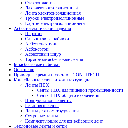
Стеклопластик
Лак электроизоляционный
Лента электроизоляционная
Трубки электроизоляционные
Картон электроизоляционный
Асбестотехнические изделия
Паронит
Сальниковые набивки
Асбестовая ткань
Асбокартон
Асбестовый шнур
Тормозные асбестовые ленты
Безасбестовые набивки
Оргстекло
Приводные ремни и системы CONTITECH
Конвейерные ленты и комплектующие
Ленты ПВХ
Ленты ПВХ для пищевой промышленности
Ленты ПВХ общего назначения
Полиуретановые ленты
Резиновые ленты
Ленты для пометоудоления
Фетровые ленты
Комплектующие для конвейерных лент
Тефлоновые ленты и сетки