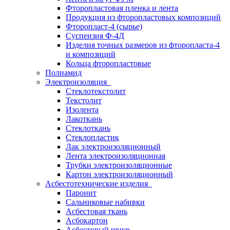
Фторопластовая пленка и лента
Продукция из фторопластовых композиций
Фторопласт-4 (сырье)
Суспензия Ф-4Д
Изделия точных размеров из фторопласта-4
и композиций
Кольца фторопластовые
Полиамид
Электроизоляция
Стеклотекстолит
Текстолит
Изолента
Лакоткань
Стеклоткань
Стеклопластик
Лак электроизоляционный
Лента электроизоляционная
Трубки электроизоляционные
Картон электроизоляционный
Асбестотехнические изделия
Паронит
Сальниковые набивки
Асбестовая ткань
Асбокартон
Асбестовый шнур