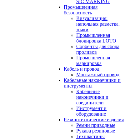
SIC MARKING
Промышленная
безопасность
Визуализация:
напольная разметка,
знаки
Промышленная
блокировка LOTO
Сорбенты для сбора
проливов
Промышленная
маркировка
Кабель и провод
Монтажный провод
Кабельные наконечники и
инструменты
Кабельные
наконечники и
соединители
Инструмент и
оборудование
Резинотехнические изделия
Ремни приводные
Рукава резиновые
Техпластины