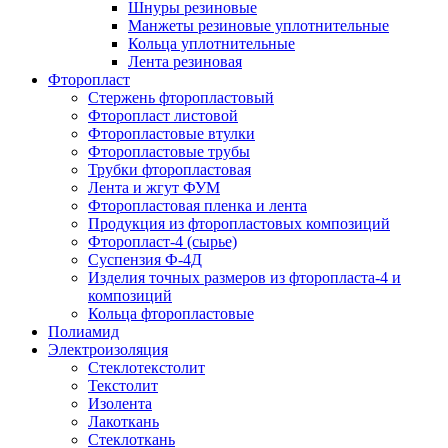
Шнуры резиновые
Манжеты резиновые уплотнительные
Кольца уплотнительные
Лента резиновая
Фторопласт
Стержень фторопластовый
Фторопласт листовой
Фторопластовые втулки
Фторопластовые трубы
Трубки фторопластовая
Лента и жгут ФУМ
Фторопластовая пленка и лента
Продукция из фторопластовых композиций
Фторопласт-4 (сырье)
Суспензия Ф-4Д
Изделия точных размеров из фторопласта-4 и
композиций
Кольца фторопластовые
Полиамид
Электроизоляция
Стеклотекстолит
Текстолит
Изолента
Лакоткань
Стеклоткань