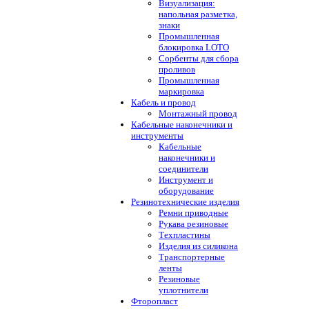
Визуализация:
напольная разметка,
знаки
Промышленная
блокировка LOTO
Сорбенты для сбора
проливов
Промышленная
маркировка
Кабель и провод
Монтажный провод
Кабельные наконечники и
инструменты
Кабельные
наконечники и
соединители
Инструмент и
оборудование
Резинотехнические изделия
Ремни приводные
Рукава резиновые
Техпластины
Изделия из силикона
Транспортерные
ленты
Резиновые
уплотнители
Фторопласт