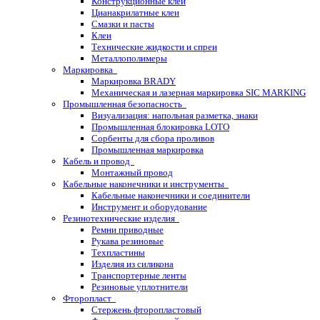
Конструкционные клеи
Цианакрилатные клеи
Смазки и пасты
Клеи
Технические жидкости и спреи
Металлополимеры
Маркировка
Маркировка BRADY
Механическая и лазерная маркировка SIC MARKING
Промышленная безопасность
Визуализация: напольная разметка, знаки
Промышленная блокировка LOTO
Сорбенты для сбора проливов
Промышленная маркировка
Кабель и провод
Монтажный провод
Кабельные наконечники и инструменты
Кабельные наконечники и соединители
Инструмент и оборудование
Резинотехнические изделия
Ремни приводные
Рукава резиновые
Техпластины
Изделия из силикона
Транспортерные ленты
Резиновые уплотнители
Фторопласт
Стержень фторопластовый