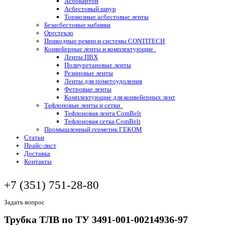
Асбокартон
Асбестовый шнур
Тормозные асбестовые ленты
Безасбестовые набивки
Оргстекло
Приводные ремни и системы CONTITECH
Конвейерные ленты и комплектующие
Ленты ПВХ
Полиуретановые ленты
Резиновые ленты
Ленты для пометоудоления
Фетровые ленты
Комплектующие для конвейерных лент
Тефлоновые ленты и сетки
Тефлоновая лента ComBelt
Тефлоновая сетка ComBelt
Промышленный герметик ГЕКОМ
Статьи
Прайс-лист
Доставка
Контакты
+7 (351) 751-28-80
Задать вопрос
Трубка ТЛВ по ТУ 3491-001-00214936-97