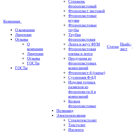
Стержень
фторопластовый
Фторопласт листовой
Фторопластовые
втулки
Компания
Фторопластовые
О компании
трубы
Лицензии
Трубки
Отзывы
фторопластовая
О
Лента и жгут ФУМ
Прайс-
Статьи
компании
Фторопластовая
лист
Лицензии
пленка и лента
Отзывы
Продукция из
ГОСТы
фторопластовых
ГОСТы
композиций
Фторопласт-4 (сырье)
Суспензия Ф-4Д
Изделия точных
размеров из
фторопласта-4 и
композиций
Кольца
фторопластовые
Полиамид
Электроизоляция
Стеклотекстолит
Текстолит
Изолента