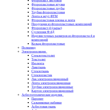
Фторопласт листовой
Фторопластовые втулки
Фторопластовые трубы
Трубки фторопластовая
Лента и жгут ФУМ
Фторопластовая пленка и лента
Продукция из фторопластовых композиций
Фторопласт-4 (сырье)
Суспензия Ф-4Д
Изделия точных размеров из фторопласта-4 и
композиций
Кольца фторопластовые
Полиамид
Электроизоляция
Стеклотекстолит
Текстолит
Изолента
Лакоткань
Стеклоткань
Стеклопластик
Лак электроизоляционный
Лента электроизоляционная
Трубки электроизоляционные
Картон электроизоляционный
Асбестотехнические изделия
Паронит
Сальниковые набивки
Асбестовая ткань