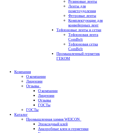
Резиновые ленты
Ленты для
пометоудоления
Фетровые ленты
Комплектующие для
конвейерных лент
Тефлоновые ленты и сетки
Тефлоновая лента
ComBelt
Тефлоновая сетка
ComBelt
Промышленный герметик
ГЕКОМ
Компания
О компании
Лицензии
Отзывы
О компании
Лицензии
Отзывы
ГОСТы
ГОСТы
Каталог
Промышленная химия WEICON
Эпоксидный клей
Анаэробные клеи и герметики