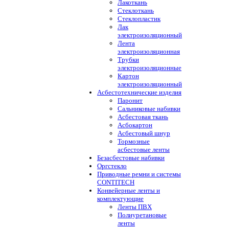
Лакоткань
Стеклоткань
Стеклопластик
Лак
электроизоляционный
Лента
электроизоляционная
Трубки
электроизоляционные
Картон
электроизоляционный
Асбестотехнические изделия
Паронит
Сальниковые набивки
Асбестовая ткань
Асбокартон
Асбестовый шнур
Тормозные
асбестовые ленты
Безасбестовые набивки
Оргстекло
Приводные ремни и системы
CONTITECH
Конвейерные ленты и
комплектующие
Ленты ПВХ
Полиуретановые
ленты