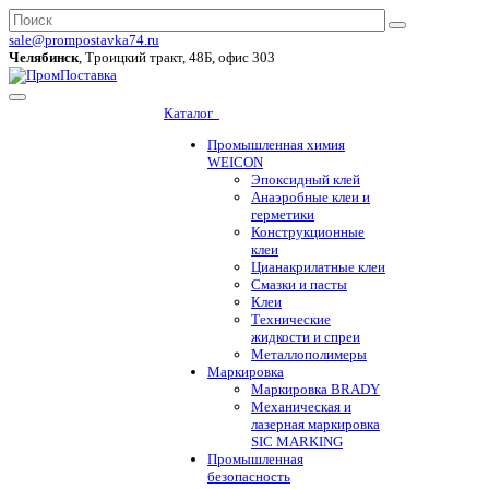
sale@prompostavka74.ru
Челябинск
, Троицкий тракт, 48Б, офис 303
Каталог
Промышленная химия
WEICON
Эпоксидный клей
Анаэробные клеи и
герметики
Конструкционные
клеи
Цианакрилатные клеи
Смазки и пасты
Клеи
Технические
жидкости и спреи
Металлополимеры
Маркировка
Маркировка BRADY
Механическая и
лазерная маркировка
SIC MARKING
Промышленная
безопасность