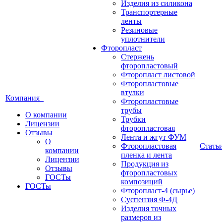
Изделия из силикона
Транспортерные
ленты
Резиновые
уплотнители
Фторопласт
Стержень
фторопластовый
Фторопласт листовой
Фторопластовые
втулки
Компания
Фторопластовые
трубы
О компании
Трубки
Лицензии
фторопластовая
Отзывы
Лента и жгут ФУМ
О
Фторопластовая
Стать
компании
пленка и лента
Лицензии
Продукция из
Отзывы
фторопластовых
ГОСТы
композиций
ГОСТы
Фторопласт-4 (сырье)
Суспензия Ф-4Д
Изделия точных
размеров из