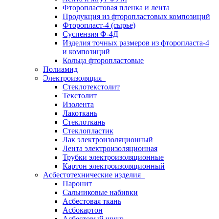
Фторопластовая пленка и лента
Продукция из фторопластовых композиций
Фторопласт-4 (сырье)
Суспензия Ф-4Д
Изделия точных размеров из фторопласта-4
и композиций
Кольца фторопластовые
Полиамид
Электроизоляция
Стеклотекстолит
Текстолит
Изолента
Лакоткань
Стеклоткань
Стеклопластик
Лак электроизоляционный
Лента электроизоляционная
Трубки электроизоляционные
Картон электроизоляционный
Асбестотехнические изделия
Паронит
Сальниковые набивки
Асбестовая ткань
Асбокартон
Асбестовый шнур