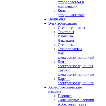
фторопласта-4 и
композиций
Кольца
фторопластовые
Полиамид
Электроизоляция
Стеклотекстолит
Текстолит
Изолента
Лакоткань
Стеклоткань
Стеклопластик
Лак
электроизоляционный
Лента
электроизоляционная
Трубки
электроизоляционные
Картон
электроизоляционный
Асбестотехнические
изделия
Паронит
Сальниковые набивки
Асбестовая ткань