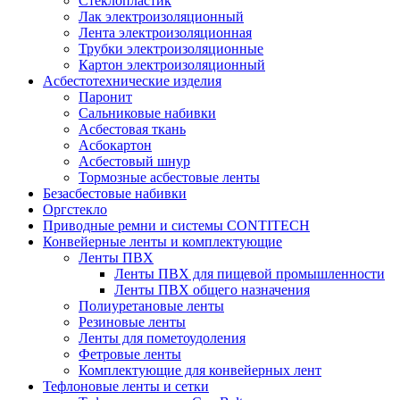
Стеклопластик
Лак электроизоляционный
Лента электроизоляционная
Трубки электроизоляционные
Картон электроизоляционный
Асбестотехнические изделия
Паронит
Сальниковые набивки
Асбестовая ткань
Асбокартон
Асбестовый шнур
Тормозные асбестовые ленты
Безасбестовые набивки
Оргстекло
Приводные ремни и системы CONTITECH
Конвейерные ленты и комплектующие
Ленты ПВХ
Ленты ПВХ для пищевой промышленности
Ленты ПВХ общего назначения
Полиуретановые ленты
Резиновые ленты
Ленты для пометоудоления
Фетровые ленты
Комплектующие для конвейерных лент
Тефлоновые ленты и сетки