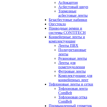
Асбокартон
Асбестовый шнур
Тормозные
асбестовые ленты
Безасбестовые набивки
Оргстекло
Приводные ремни и
системы CONTITECH
Конвейерные ленты и
комплектующие
Ленты ПВХ
Полиуретановые
ленты
Резиновые ленты
Ленты для
пометоудоления
Фетровые ленты
Комплектующие для
конвейерных лент
Тефлоновые ленты и сетки
Тефлоновая лента
ComBelt
Тефлоновая сетка
ComBelt
Промышленный герметик