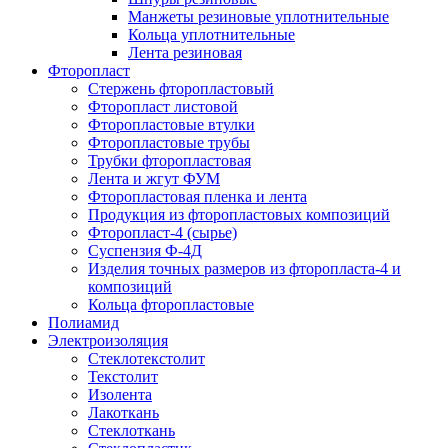
Манжеты резиновые уплотнительные
Кольца уплотнительные
Лента резиновая
Фторопласт
Стержень фторопластовый
Фторопласт листовой
Фторопластовые втулки
Фторопластовые трубы
Трубки фторопластовая
Лента и жгут ФУМ
Фторопластовая пленка и лента
Продукция из фторопластовых композиций
Фторопласт-4 (сырье)
Суспензия Ф-4Д
Изделия точных размеров из фторопласта-4 и
композиций
Кольца фторопластовые
Полиамид
Электроизоляция
Стеклотекстолит
Текстолит
Изолента
Лакоткань
Стеклоткань