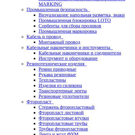
MARKING
Промышленная безопасность
Визуализация: напольная разметка, знаки
Промышленная блокировка LOTO
Сорбенты для сбора проливов
Промышленная маркировка
Кабель и провод
Монтажный провод
Кабельные наконечники и инструменты
Кабельные наконечники и соединители
Инструмент и оборудование
Резинотехнические изделия
Ремни приводные
Рукава резиновые
Техпластины
Изделия из силикона
Транспортерные ленты
Резиновые уплотнители
Фторопласт
Стержень фторопластовый
Фторопласт листовой
Фторопластовые втулки
Фторопластовые трубы
Трубки фторопластовая
Лента и жгут ФУМ