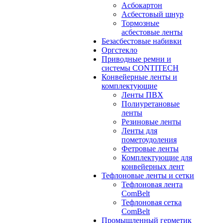
Асбокартон
Асбестовый шнур
Тормозные
асбестовые ленты
Безасбестовые набивки
Оргстекло
Приводные ремни и
системы CONTITECH
Конвейерные ленты и
комплектующие
Ленты ПВХ
Полиуретановые
ленты
Резиновые ленты
Ленты для
пометоудоления
Фетровые ленты
Комплектующие для
конвейерных лент
Тефлоновые ленты и сетки
Тефлоновая лента
ComBelt
Тефлоновая сетка
ComBelt
Промышленный герметик