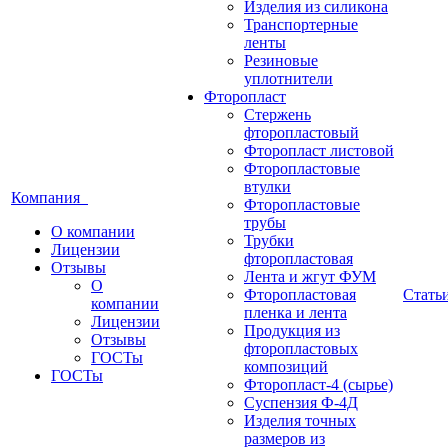
Изделия из силикона
Транспортерные
ленты
Резиновые
уплотнители
Фторопласт
Стержень
фторопластовый
Фторопласт листовой
Фторопластовые
втулки
Компания
Фторопластовые
трубы
О компании
Трубки
Лицензии
фторопластовая
Отзывы
Лента и жгут ФУМ
О
Фторопластовая
Стать
компании
пленка и лента
Лицензии
Продукция из
Отзывы
фторопластовых
ГОСТы
композиций
ГОСТы
Фторопласт-4 (сырье)
Суспензия Ф-4Д
Изделия точных
размеров из