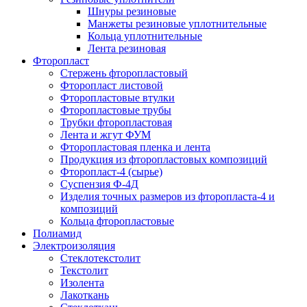
Шнуры резиновые
Манжеты резиновые уплотнительные
Кольца уплотнительные
Лента резиновая
Фторопласт
Стержень фторопластовый
Фторопласт листовой
Фторопластовые втулки
Фторопластовые трубы
Трубки фторопластовая
Лента и жгут ФУМ
Фторопластовая пленка и лента
Продукция из фторопластовых композиций
Фторопласт-4 (сырье)
Суспензия Ф-4Д
Изделия точных размеров из фторопласта-4 и
композиций
Кольца фторопластовые
Полиамид
Электроизоляция
Стеклотекстолит
Текстолит
Изолента
Лакоткань