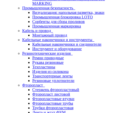
MARKING
Промышленная безопасность
Визуализация: напольная разметка, знаки
Промышленная блокировка LOTO
Сорбенты для сбора проливов
Промышленная маркировка
Кабель и провод
Монтажный провод
Кабельные наконечники и инструменты
Кабельные наконечники и соединители
Инструмент и оборудование
Резинотехнические изделия
Ремни приводные
Рукава резиновые
Техпластины
Изделия из силикона
Транспортерные ленты
Резиновые уплотнители
Фторопласт
Стержень фторопластовый
Фторопласт листовой
Фторопластовые втулки
Фторопластовые трубы
Трубки фторопластовая
Лента и жгут ФУМ