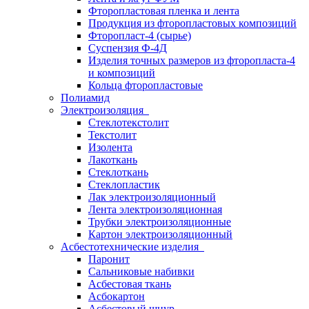
Фторопластовая пленка и лента
Продукция из фторопластовых композиций
Фторопласт-4 (сырье)
Суспензия Ф-4Д
Изделия точных размеров из фторопласта-4
и композиций
Кольца фторопластовые
Полиамид
Электроизоляция
Стеклотекстолит
Текстолит
Изолента
Лакоткань
Стеклоткань
Стеклопластик
Лак электроизоляционный
Лента электроизоляционная
Трубки электроизоляционные
Картон электроизоляционный
Асбестотехнические изделия
Паронит
Сальниковые набивки
Асбестовая ткань
Асбокартон
Асбестовый шнур