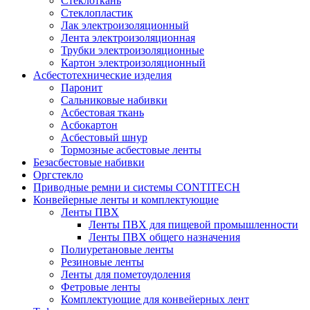
Стеклоткань
Стеклопластик
Лак электроизоляционный
Лента электроизоляционная
Трубки электроизоляционные
Картон электроизоляционный
Асбестотехнические изделия
Паронит
Сальниковые набивки
Асбестовая ткань
Асбокартон
Асбестовый шнур
Тормозные асбестовые ленты
Безасбестовые набивки
Оргстекло
Приводные ремни и системы CONTITECH
Конвейерные ленты и комплектующие
Ленты ПВХ
Ленты ПВХ для пищевой промышленности
Ленты ПВХ общего назначения
Полиуретановые ленты
Резиновые ленты
Ленты для пометоудоления
Фетровые ленты
Комплектующие для конвейерных лент