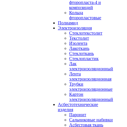
фторопласта-4 и
композиций
Кольца
фторопластовые
Полиамид
Электроизоляция
Стеклотекстолит
Текстолит
Изолента
Лакоткань
Стеклоткань
Стеклопластик
Лак
электроизоляционный
Лента
электроизоляционная
Трубки
электроизоляционные
Картон
электроизоляционный
Асбестотехнические
изделия
Паронит
Сальниковые набивки
Асбестовая ткань