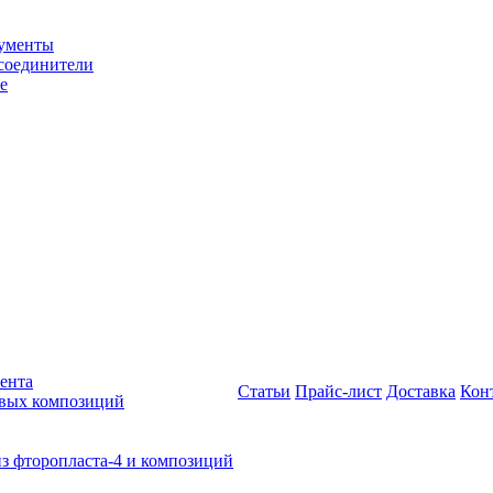
рументы
соединители
е
ента
Статьи
Прайс-лист
Доставка
Кон
овых композиций
из фторопласта-4 и композиций