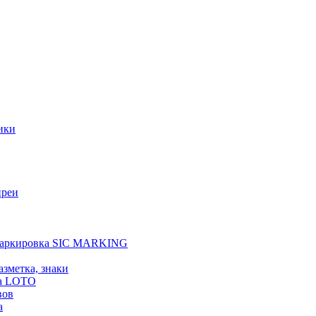
ики
преи
 маркировка SIC MARKING
азметка, знаки
а LOTO
вов
а