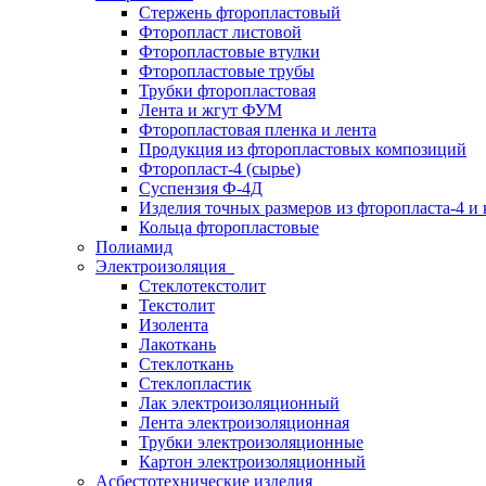
Стержень фторопластовый
Фторопласт листовой
Фторопластовые втулки
Фторопластовые трубы
Трубки фторопластовая
Лента и жгут ФУМ
Фторопластовая пленка и лента
Продукция из фторопластовых композиций
Фторопласт-4 (сырье)
Суспензия Ф-4Д
Изделия точных размеров из фторопласта-4 и
Кольца фторопластовые
Полиамид
Электроизоляция
Стеклотекстолит
Текстолит
Изолента
Лакоткань
Стеклоткань
Стеклопластик
Лак электроизоляционный
Лента электроизоляционная
Трубки электроизоляционные
Картон электроизоляционный
Асбестотехнические изделия