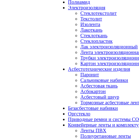
Полиамид
Электроизоляция
Стеклотекстолит
Текстолит
Изолента
Лакоткань
Стеклоткань
Стеклопластик
Лак электроизоляционный
Лента электроизоляционна
Трубки электроизоляцион
Картон электроизоляцион
Асбестотехнические изделия
Паронит
Сальниковые набивки
Асбестовая ткань
Асбокартон
Асбестовый шнур
Тормозные асбестовые лен
Безасбестовые набивки
Оргстекло
Приводные ремни и системы 
Конвейерные ленты и комплект
Ленты ПВХ
Полиуретановые ленты