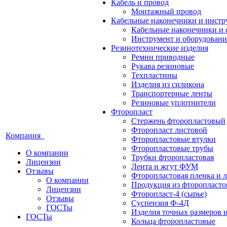
Кабель и провод
Монтажный провод
Кабельные наконечники и инст
Кабельные наконечники и 
Инструмент и оборудовани
Резинотехнические изделия
Ремни приводные
Рукава резиновые
Техпластины
Изделия из силикона
Транспортерные ленты
Резиновые уплотнители
Фторопласт
Стержень фторопластовый
Фторопласт листовой
Компания
Фторопластовые втулки
Фторопластовые трубы
О компании
Трубки фторопластовая
Лицензии
Лента и жгут ФУМ
Отзывы
Фторопластовая пленка и л
О компании
Продукция из фторопласт
Лицензии
Фторопласт-4 (сырье)
Отзывы
Суспензия Ф-4Д
ГОСТы
Изделия точных размеров 
ГОСТы
Кольца фторопластовые