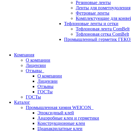
Резиновые ленты
Ленты для пометоудоления
Фетровые ленты
Комплектующие для конве
Тефлоновые ленты и сетки
Тефлоновая лента ComBelt
Тефлоновая сетка ComBelt
Промышленный герметик ГЕК
Компания
О компании
Лицензии
Отзывы
О компании
Лицензии
Отзывы
ГОСТы
ГОСТы
Каталог
Промышленная химия WEICON
Эпоксидный клей
Анаэробные клеи и герметики
Конструкционные клеи
Цианакрилатные клеи