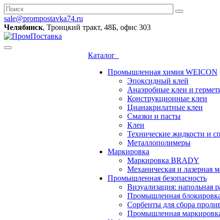
sale@prompostavka74.ru
Челябинск
, Троицкий тракт, 48Б, офис 303
Каталог
Промышленная химия WEICON
Эпоксидный клей
Анаэробные клеи и гермет
Конструкционные клеи
Цианакрилатные клеи
Смазки и пасты
Клеи
Технические жидкости и с
Металлополимеры
Маркировка
Маркировка BRADY
Механическая и лазерная
Промышленная безопасность
Визуализация: напольная р
Промышленная блокировк
Сорбенты для сбора проли
Промышленная маркировк