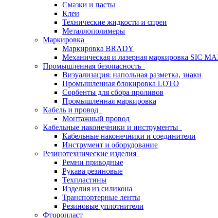
Смазки и пасты
Клеи
Технические жидкости и спреи
Металлополимеры
Маркировка
Маркировка BRADY
Механическая и лазерная маркировка SIC 
Промышленная безопасность
Визуализация: напольная разметка, знаки
Промышленная блокировка LOTO
Сорбенты для сбора проливов
Промышленная маркировка
Кабель и провод
Монтажный провод
Кабельные наконечники и инструменты
Кабельные наконечники и соединители
Инструмент и оборудование
Резинотехнические изделия
Ремни приводные
Рукава резиновые
Техпластины
Изделия из силикона
Транспортерные ленты
Резиновые уплотнители
Фторопласт