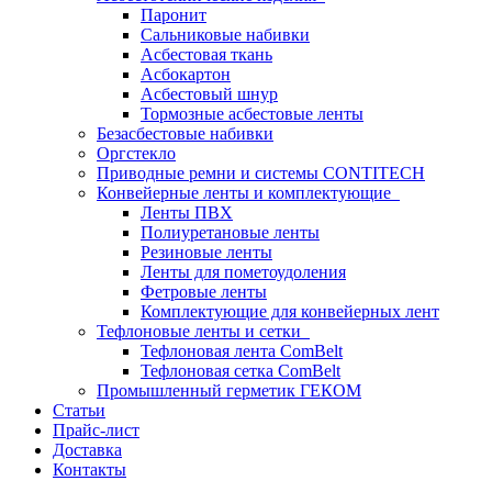
Паронит
Сальниковые набивки
Асбестовая ткань
Асбокартон
Асбестовый шнур
Тормозные асбестовые ленты
Безасбестовые набивки
Оргстекло
Приводные ремни и системы CONTITECH
Конвейерные ленты и комплектующие
Ленты ПВХ
Полиуретановые ленты
Резиновые ленты
Ленты для пометоудоления
Фетровые ленты
Комплектующие для конвейерных лент
Тефлоновые ленты и сетки
Тефлоновая лента ComBelt
Тефлоновая сетка ComBelt
Промышленный герметик ГЕКОМ
Статьи
Прайс-лист
Доставка
Контакты