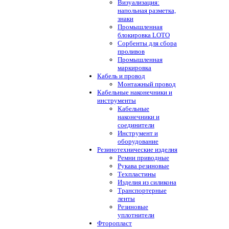
Визуализация:
напольная разметка,
знаки
Промышленная
блокировка LOTO
Сорбенты для сбора
проливов
Промышленная
маркировка
Кабель и провод
Монтажный провод
Кабельные наконечники и
инструменты
Кабельные
наконечники и
соединители
Инструмент и
оборудование
Резинотехнические изделия
Ремни приводные
Рукава резиновые
Техпластины
Изделия из силикона
Транспортерные
ленты
Резиновые
уплотнители
Фторопласт