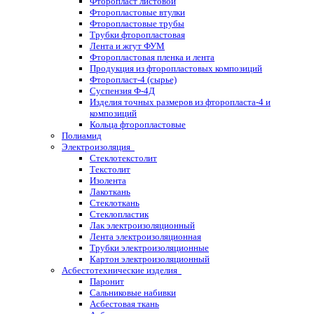
Фторопласт листовой
Фторопластовые втулки
Фторопластовые трубы
Трубки фторопластовая
Лента и жгут ФУМ
Фторопластовая пленка и лента
Продукция из фторопластовых композиций
Фторопласт-4 (сырье)
Суспензия Ф-4Д
Изделия точных размеров из фторопласта-4 и
композиций
Кольца фторопластовые
Полиамид
Электроизоляция
Стеклотекстолит
Текстолит
Изолента
Лакоткань
Стеклоткань
Стеклопластик
Лак электроизоляционный
Лента электроизоляционная
Трубки электроизоляционные
Картон электроизоляционный
Асбестотехнические изделия
Паронит
Сальниковые набивки
Асбестовая ткань