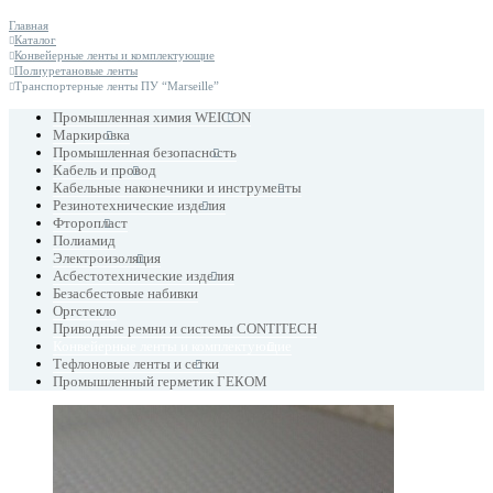
Главная
Каталог
Конвейерные ленты и комплектующие
Полиуретановые ленты
Транспортерные ленты ПУ “Marseille”
Промышленная химия WEICON
Маркировка
Промышленная безопасность
Кабель и провод
Кабельные наконечники и инструменты
Резинотехнические изделия
Фторопласт
Полиамид
Электроизоляция
Асбестотехнические изделия
Безасбестовые набивки
Оргстекло
Приводные ремни и системы CONTITECH
Конвейерные ленты и комплектующие
Тефлоновые ленты и сетки
Промышленный герметик ГЕКОМ