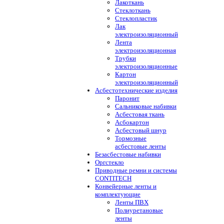
Лакоткань
Стеклоткань
Стеклопластик
Лак
электроизоляционный
Лента
электроизоляционная
Трубки
электроизоляционные
Картон
электроизоляционный
Асбестотехнические изделия
Паронит
Сальниковые набивки
Асбестовая ткань
Асбокартон
Асбестовый шнур
Тормозные
асбестовые ленты
Безасбестовые набивки
Оргстекло
Приводные ремни и системы
CONTITECH
Конвейерные ленты и
комплектующие
Ленты ПВХ
Полиуретановые
ленты