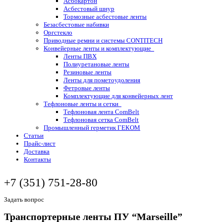
Асбокартон
Асбестовый шнур
Тормозные асбестовые ленты
Безасбестовые набивки
Оргстекло
Приводные ремни и системы CONTITECH
Конвейерные ленты и комплектующие
Ленты ПВХ
Полиуретановые ленты
Резиновые ленты
Ленты для пометоудоления
Фетровые ленты
Комплектующие для конвейерных лент
Тефлоновые ленты и сетки
Тефлоновая лента ComBelt
Тефлоновая сетка ComBelt
Промышленный герметик ГЕКОМ
Статьи
Прайс-лист
Доставка
Контакты
+7 (351) 751-28-80
Задать вопрос
Транспортерные ленты ПУ “Marseille”