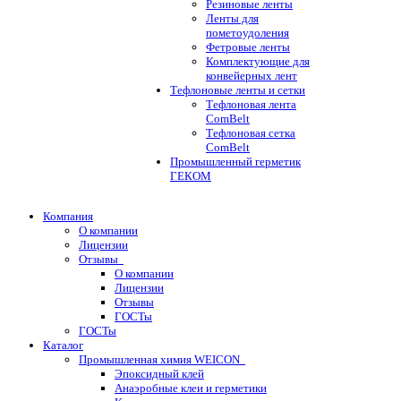
Резиновые ленты
Ленты для
пометоудоления
Фетровые ленты
Комплектующие для
конвейерных лент
Тефлоновые ленты и сетки
Тефлоновая лента
ComBelt
Тефлоновая сетка
ComBelt
Промышленный герметик
ГЕКОМ
Компания
О компании
Лицензии
Отзывы
О компании
Лицензии
Отзывы
ГОСТы
ГОСТы
Каталог
Промышленная химия WEICON
Эпоксидный клей
Анаэробные клеи и герметики