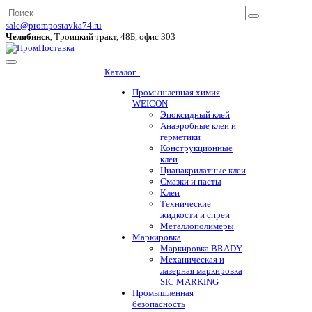
sale@prompostavka74.ru
Челябинск
, Троицкий тракт, 48Б, офис 303
Каталог
Промышленная химия
WEICON
Эпоксидный клей
Анаэробные клеи и
герметики
Конструкционные
клеи
Цианакрилатные клеи
Смазки и пасты
Клеи
Технические
жидкости и спреи
Металлополимеры
Маркировка
Маркировка BRADY
Механическая и
лазерная маркировка
SIC MARKING
Промышленная
безопасность