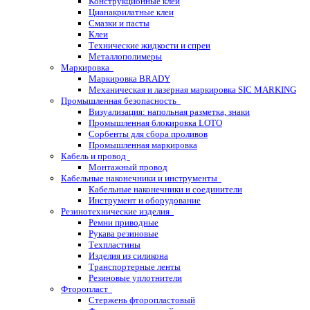
Конструкционные клеи
Цианакрилатные клеи
Смазки и пасты
Клеи
Технические жидкости и спреи
Металлополимеры
Маркировка
Маркировка BRADY
Механическая и лазерная маркировка SIC MARKING
Промышленная безопасность
Визуализация: напольная разметка, знаки
Промышленная блокировка LOTO
Сорбенты для сбора проливов
Промышленная маркировка
Кабель и провод
Монтажный провод
Кабельные наконечники и инструменты
Кабельные наконечники и соединители
Инструмент и оборудование
Резинотехнические изделия
Ремни приводные
Рукава резиновые
Техпластины
Изделия из силикона
Транспортерные ленты
Резиновые уплотнители
Фторопласт
Стержень фторопластовый