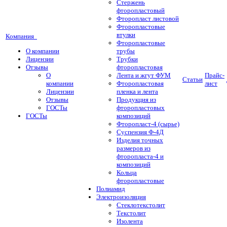
Стержень
фторопластовый
Фторопласт листовой
Фторопластовые
втулки
Компания
Фторопластовые
О компании
трубы
Лицензии
Трубки
Отзывы
фторопластовая
О
Лента и жгут ФУМ
Прайс-
Статьи
компании
Фторопластовая
лист
Лицензии
пленка и лента
Отзывы
Продукция из
ГОСТы
фторопластовых
ГОСТы
композиций
Фторопласт-4 (сырье)
Суспензия Ф-4Д
Изделия точных
размеров из
фторопласта-4 и
композиций
Кольца
фторопластовые
Полиамид
Электроизоляция
Стеклотекстолит
Текстолит
Изолента