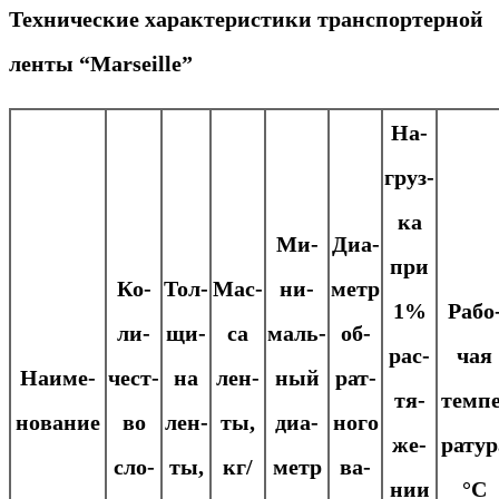
Технические характеристики транспортерной
ленты “Marseille”
На­
груз­
ка
Ми­
Диа­
при
Ко­
Тол­
Мас­
ни­
метр
1%
Ра­бо
ли­
щи­
са
маль­
об­
рас­
чая
Наи­ме­
чест­
на
лен­
ный
рат­
тя­
тем­пе
но­ва­ние
во
лен­
ты,
диа­
но­го
же­
ра­ту­
сло­
ты,
кг/
метр
ва­
нии
°С