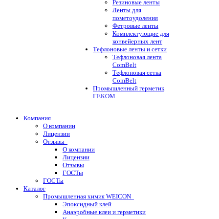
Резиновые ленты
Ленты для
пометоудоления
Фетровые ленты
Комплектующие для
конвейерных лент
Тефлоновые ленты и сетки
Тефлоновая лента
ComBelt
Тефлоновая сетка
ComBelt
Промышленный герметик
ГЕКОМ
Компания
О компании
Лицензии
Отзывы
О компании
Лицензии
Отзывы
ГОСТы
ГОСТы
Каталог
Промышленная химия WEICON
Эпоксидный клей
Анаэробные клеи и герметики