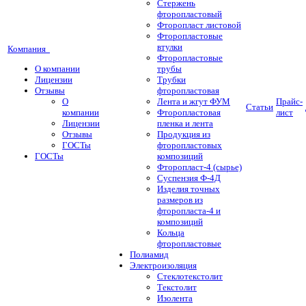
Стержень
фторопластовый
Фторопласт листовой
Фторопластовые
втулки
Компания
Фторопластовые
О компании
трубы
Лицензии
Трубки
Отзывы
фторопластовая
О
Лента и жгут ФУМ
Прайс-
Статьи
компании
Фторопластовая
лист
Лицензии
пленка и лента
Отзывы
Продукция из
ГОСТы
фторопластовых
ГОСТы
композиций
Фторопласт-4 (сырье)
Суспензия Ф-4Д
Изделия точных
размеров из
фторопласта-4 и
композиций
Кольца
фторопластовые
Полиамид
Электроизоляция
Стеклотекстолит
Текстолит
Изолента