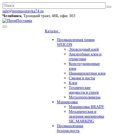
sale@prompostavka74.ru
Челябинск
, Троицкий тракт, 48Б, офис 303
Каталог
Промышленная химия
WEICON
Эпоксидный клей
Анаэробные клеи и
герметики
Конструкционные
клеи
Цианакрилатные клеи
Смазки и пасты
Клеи
Технические
жидкости и спреи
Металлополимеры
Маркировка
Маркировка BRADY
Механическая и
лазерная маркировка
SIC MARKING
Промышленная
безопасность