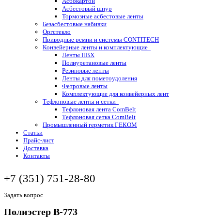
Асбокартон
Асбестовый шнур
Тормозные асбестовые ленты
Безасбестовые набивки
Оргстекло
Приводные ремни и системы CONTITECH
Конвейерные ленты и комплектующие
Ленты ПВХ
Полиуретановые ленты
Резиновые ленты
Ленты для пометоудоления
Фетровые ленты
Комплектующие для конвейерных лент
Тефлоновые ленты и сетки
Тефлоновая лента ComBelt
Тефлоновая сетка ComBelt
Промышленный герметик ГЕКОМ
Статьи
Прайс-лист
Доставка
Контакты
+7 (351) 751-28-80
Задать вопрос
Полиэстер B-773