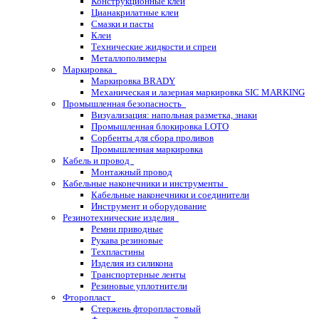
Конструкционные клеи
Цианакрилатные клеи
Смазки и пасты
Клеи
Технические жидкости и спреи
Металлополимеры
Маркировка
Маркировка BRADY
Механическая и лазерная маркировка SIC MARKING
Промышленная безопасность
Визуализация: напольная разметка, знаки
Промышленная блокировка LOTO
Сорбенты для сбора проливов
Промышленная маркировка
Кабель и провод
Монтажный провод
Кабельные наконечники и инструменты
Кабельные наконечники и соединители
Инструмент и оборудование
Резинотехнические изделия
Ремни приводные
Рукава резиновые
Техпластины
Изделия из силикона
Транспортерные ленты
Резиновые уплотнители
Фторопласт
Стержень фторопластовый