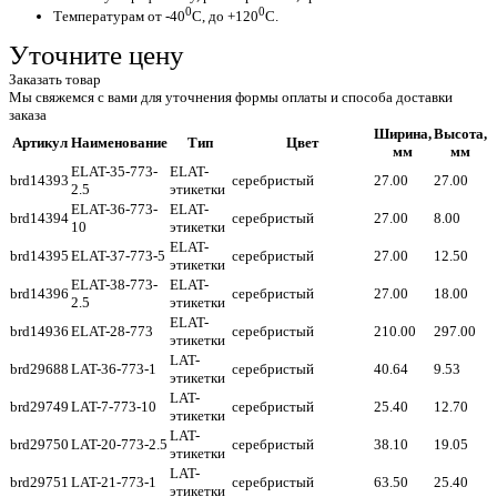
0
0
Температурам от -40
С, до +120
С.
Уточните цену
Заказать товар
Мы свяжемся с вами для уточнения формы оплаты и способа доставки
заказа
Ширина,
Высота,
Артикул
Наименование
Тип
Цвет
мм
мм
ELAT-35-773-
ELAT-
brd14393
серебристый
27.00
27.00
2.5
этикетки
ELAT-36-773-
ELAT-
brd14394
серебристый
27.00
8.00
10
этикетки
ELAT-
brd14395
ELAT-37-773-5
серебристый
27.00
12.50
этикетки
ELAT-38-773-
ELAT-
brd14396
серебристый
27.00
18.00
2.5
этикетки
ELAT-
brd14936
ELAT-28-773
серебристый
210.00
297.00
этикетки
LAT-
brd29688
LAT-36-773-1
серебристый
40.64
9.53
этикетки
LAT-
brd29749
LAT-7-773-10
серебристый
25.40
12.70
этикетки
LAT-
brd29750
LAT-20-773-2.5
серебристый
38.10
19.05
этикетки
LAT-
brd29751
LAT-21-773-1
серебристый
63.50
25.40
этикетки