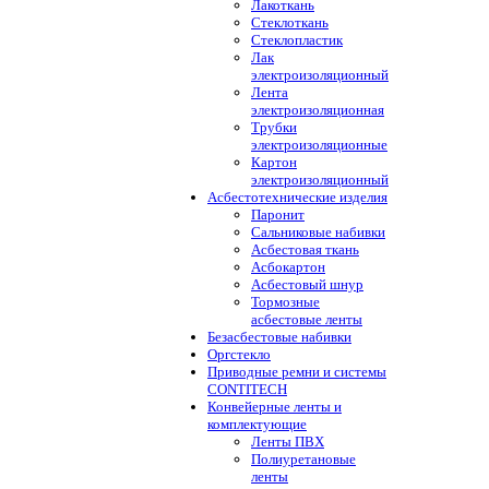
Лакоткань
Стеклоткань
Стеклопластик
Лак
электроизоляционный
Лента
электроизоляционная
Трубки
электроизоляционные
Картон
электроизоляционный
Асбестотехнические изделия
Паронит
Сальниковые набивки
Асбестовая ткань
Асбокартон
Асбестовый шнур
Тормозные
асбестовые ленты
Безасбестовые набивки
Оргстекло
Приводные ремни и системы
CONTITECH
Конвейерные ленты и
комплектующие
Ленты ПВХ
Полиуретановые
ленты