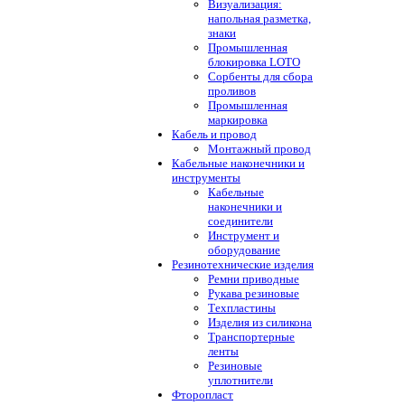
Визуализация:
напольная разметка,
знаки
Промышленная
блокировка LOTO
Сорбенты для сбора
проливов
Промышленная
маркировка
Кабель и провод
Монтажный провод
Кабельные наконечники и
инструменты
Кабельные
наконечники и
соединители
Инструмент и
оборудование
Резинотехнические изделия
Ремни приводные
Рукава резиновые
Техпластины
Изделия из силикона
Транспортерные
ленты
Резиновые
уплотнители
Фторопласт