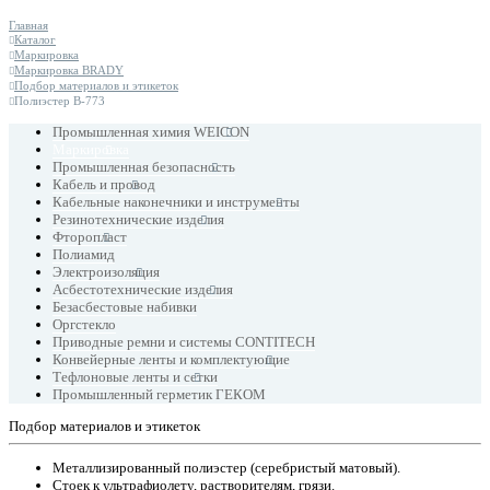
Главная
Каталог
Маркировка
Маркировка BRADY
Подбор материалов и этикеток
Полиэстер B-773
Промышленная химия WEICON
Маркировка
Промышленная безопасность
Кабель и провод
Кабельные наконечники и инструменты
Резинотехнические изделия
Фторопласт
Полиамид
Электроизоляция
Асбестотехнические изделия
Безасбестовые набивки
Оргстекло
Приводные ремни и системы CONTITECH
Конвейерные ленты и комплектующие
Тефлоновые ленты и сетки
Промышленный герметик ГЕКОМ
Подбор материалов и этикеток
Металлизированный полиэстер (серебристый матовый).
Стоек к ультрафиолету, растворителям, грязи.