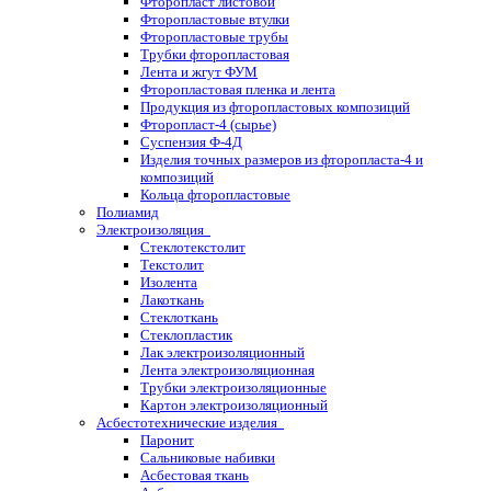
Фторопласт листовой
Фторопластовые втулки
Фторопластовые трубы
Трубки фторопластовая
Лента и жгут ФУМ
Фторопластовая пленка и лента
Продукция из фторопластовых композиций
Фторопласт-4 (сырье)
Суспензия Ф-4Д
Изделия точных размеров из фторопласта-4 и
композиций
Кольца фторопластовые
Полиамид
Электроизоляция
Стеклотекстолит
Текстолит
Изолента
Лакоткань
Стеклоткань
Стеклопластик
Лак электроизоляционный
Лента электроизоляционная
Трубки электроизоляционные
Картон электроизоляционный
Асбестотехнические изделия
Паронит
Сальниковые набивки
Асбестовая ткань