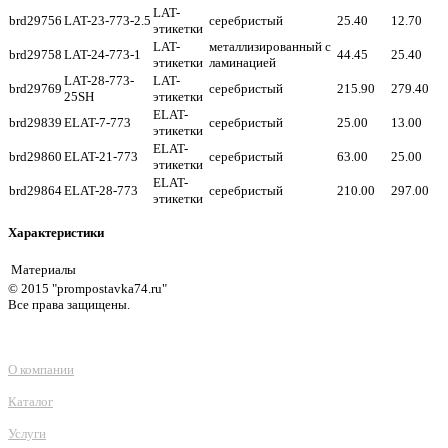
LAT-
brd29756
LAT-23-773-2.5
серебристый
25.40
12.70
этикетки
LAT-
металлизированный с
brd29758
LAT-24-773-1
44.45
25.40
этикетки
ламинацией
LAT-28-773-
LAT-
brd29769
серебристый
215.90
279.40
25SH
этикетки
ELAT-
brd29839
ELAT-7-773
серебристый
25.00
13.00
этикетки
ELAT-
brd29860
ELAT-21-773
серебристый
63.00
25.00
этикетки
ELAT-
brd29864
ELAT-28-773
серебристый
210.00
297.00
этикетки
Характеристики
Материалы
© 2015 "prompostavka74.ru"
Все права защищены.
О компании
Каталог
Услуги