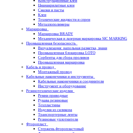
Конструкционные клеи
Цианакрилатные клеи
Смазки и пасты
Клеи
Технические жидкости и спреи
Металлополимеры
Маркировка
Маркировка BRADY
Механическая и лазерная маркировка SIC MARKING
Промышленная безопасность
Визуализация: напольная разметка, знаки
Промышленная блокировка LOTO
Сорбенты для сбора проливов
Промышленная маркировка
Кабель и провод
Монтажный провод
Кабельные наконечники и инструменты
Кабельные наконечники и соединители
Инструмент и оборудование
Резинотехнические изделия
Ремни приводные
Рукава резиновые
Техпластины
Изделия из силикона
Транспортерные ленты
Резиновые уплотнители
Фторопласт
Стержень фторопластовый