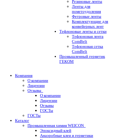
Резиновые ленты
Ленты для
пометоудоления
Фетровые ленты
Комплектующие для
конвейерных лент
Тефлоновые ленты и сетки
Тефлоновая лента
ComBelt
Тефлоновая сетка
ComBelt
Промышленный герметик
ГЕКОМ
Компания
О компании
Лицензии
Отзывы
О компании
Лицензии
Отзывы
ГОСТы
ГОСТы
Каталог
Промышленная химия WEICON
Эпоксидный клей
Анаэробные клеи и герметики