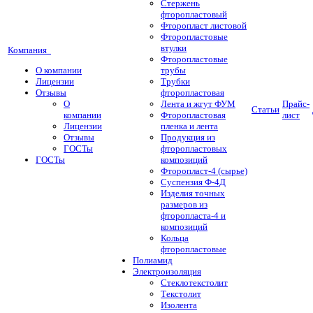
Стержень
фторопластовый
Фторопласт листовой
Фторопластовые
втулки
Компания
Фторопластовые
О компании
трубы
Лицензии
Трубки
Отзывы
фторопластовая
О
Лента и жгут ФУМ
Прайс-
Статьи
компании
Фторопластовая
лист
Лицензии
пленка и лента
Отзывы
Продукция из
ГОСТы
фторопластовых
ГОСТы
композиций
Фторопласт-4 (сырье)
Суспензия Ф-4Д
Изделия точных
размеров из
фторопласта-4 и
композиций
Кольца
фторопластовые
Полиамид
Электроизоляция
Стеклотекстолит
Текстолит
Изолента