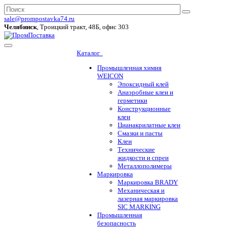
sale@prompostavka74.ru
Челябинск
, Троицкий тракт, 48Б, офис 303
Каталог
Промышленная химия
WEICON
Эпоксидный клей
Анаэробные клеи и
герметики
Конструкционные
клеи
Цианакрилатные клеи
Смазки и пасты
Клеи
Технические
жидкости и спреи
Металлополимеры
Маркировка
Маркировка BRADY
Механическая и
лазерная маркировка
SIC MARKING
Промышленная
безопасность