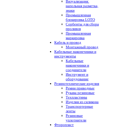
Визуализация:
напольная разметка,
знаки
Промышленная
блокировка LOTO
Сорбенты для сбора
проливов
Промышленная
маркировка
Кабель и провод
Монтажный провод
Кабельные наконечники и
инструменты
Кабельные
наконечники и
соединители
Инструмент и
оборудование
Резинотехнические изделия
Ремни приводные
Рукава резиновые
Техпластины
Изделия из силикона
Транспортерные
ленты
Резиновые
уплотнители
Фторопласт