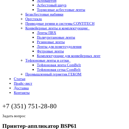
Асбокартон
Асбестовый шнур
Тормозные асбестовые ленты
Безасбестовые набивки
Оргстекло
Приводные ремни и системы CONTITECH
Конвейерные ленты и комплектующие
Ленты ПВХ
Полиуретановые ленты
Резиновые ленты
Ленты для пометоудоления
Фетровые ленты
Комплектующие для конвейерных лент
Тефлоновые ленты и сетки
Тефлоновая лента ComBelt
Тефлоновая сетка ComBelt
Промышленный герметик ГЕКОМ
Статьи
Прайс-лист
Доставка
Контакты
+7 (351) 751-28-80
Задать вопрос
Принтер-аппликатор BSP61