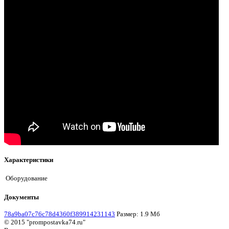
Характеристики
Оборудование
Документы
78a9ba07c76c78d4360f389914231143
Размер: 1.9 Мб
© 2015 "prompostavka74.ru"