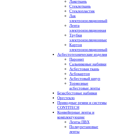
Лакоткань
Стеклоткань
Стеклопластик
Лак
электроизоляционный
Лента
электроизоляционная
Трубки
электроизоляционные
Картон
электроизоляционный
Асбестотехнические изделия
Паронит
Сальниковые набивки
Асбестовая ткань
Асбокартон
Асбестовый шнур
Тормозные
асбестовые ленты
Безасбестовые набивки
Оргстекло
Приводные ремни и системы
CONTITECH
Конвейерные ленты и
комплектующие
Ленты ПВХ
Полиуретановые
ленты