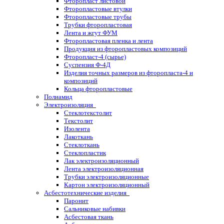
Фторопласт листовой
Фторопластовые втулки
Фторопластовые трубы
Трубки фторопластовая
Лента и жгут ФУМ
Фторопластовая пленка и лента
Продукция из фторопластовых композиций
Фторопласт-4 (сырье)
Суспензия Ф-4Д
Изделия точных размеров из фторопласта-4 и
композиций
Кольца фторопластовые
Полиамид
Электроизоляция
Стеклотекстолит
Текстолит
Изолента
Лакоткань
Стеклоткань
Стеклопластик
Лак электроизоляционный
Лента электроизоляционная
Трубки электроизоляционные
Картон электроизоляционный
Асбестотехнические изделия
Паронит
Сальниковые набивки
Асбестовая ткань