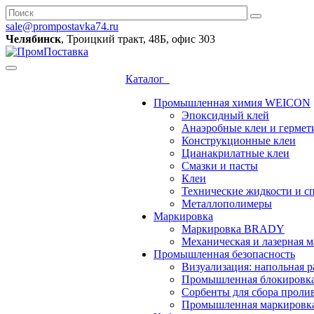
sale@prompostavka74.ru
Челябинск
, Троицкий тракт, 48Б, офис 303
Каталог
Промышленная химия WEICON
Эпоксидный клей
Анаэробные клеи и гермет
Конструкционные клеи
Цианакрилатные клеи
Смазки и пасты
Клеи
Технические жидкости и с
Металлополимеры
Маркировка
Маркировка BRADY
Механическая и лазерная
Промышленная безопасность
Визуализация: напольная р
Промышленная блокировк
Сорбенты для сбора проли
Промышленная маркировк