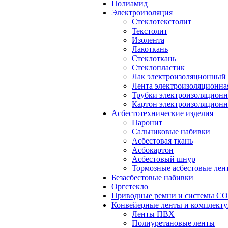
Полиамид
Электроизоляция
Стеклотекстолит
Текстолит
Изолента
Лакоткань
Стеклоткань
Стеклопластик
Лак электроизоляционный
Лента электроизоляционна
Трубки электроизоляцион
Картон электроизоляцион
Асбестотехнические изделия
Паронит
Сальниковые набивки
Асбестовая ткань
Асбокартон
Асбестовый шнур
Тормозные асбестовые лен
Безасбестовые набивки
Оргстекло
Приводные ремни и системы 
Конвейерные ленты и комплект
Ленты ПВХ
Полиуретановые ленты