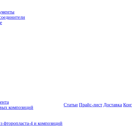
рументы
соединители
е
ента
Статьи
Прайс-лист
Доставка
Кон
овых композиций
из фторопласта-4 и композиций