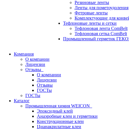
Резиновые ленты
Ленты для пометоудоления
Фетровые ленты
Комплектующие для конве
Тефлоновые ленты и сетки
Тефлоновая лента ComBelt
Тефлоновая сетка ComBelt
Промышленный герметик ГЕК
Компания
О компании
Лицензии
Отзывы
О компании
Лицензии
Отзывы
ГОСТы
ГОСТы
Каталог
Промышленная химия WEICON
Эпоксидный клей
Анаэробные клеи и герметики
Конструкционные клеи
Цианакрилатные клеи