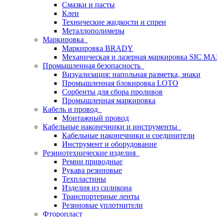
Смазки и пасты
Клеи
Технические жидкости и спреи
Металлополимеры
Маркировка
Маркировка BRADY
Механическая и лазерная маркировка SIC 
Промышленная безопасность
Визуализация: напольная разметка, знаки
Промышленная блокировка LOTO
Сорбенты для сбора проливов
Промышленная маркировка
Кабель и провод
Монтажный провод
Кабельные наконечники и инструменты
Кабельные наконечники и соединители
Инструмент и оборудование
Резинотехнические изделия
Ремни приводные
Рукава резиновые
Техпластины
Изделия из силикона
Транспортерные ленты
Резиновые уплотнители
Фторопласт