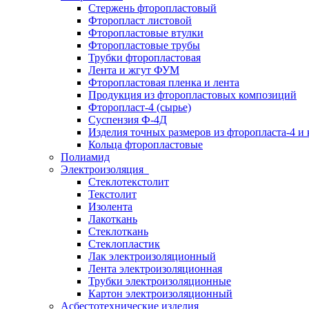
Стержень фторопластовый
Фторопласт листовой
Фторопластовые втулки
Фторопластовые трубы
Трубки фторопластовая
Лента и жгут ФУМ
Фторопластовая пленка и лента
Продукция из фторопластовых композиций
Фторопласт-4 (сырье)
Суспензия Ф-4Д
Изделия точных размеров из фторопласта-4 и
Кольца фторопластовые
Полиамид
Электроизоляция
Стеклотекстолит
Текстолит
Изолента
Лакоткань
Стеклоткань
Стеклопластик
Лак электроизоляционный
Лента электроизоляционная
Трубки электроизоляционные
Картон электроизоляционный
Асбестотехнические изделия