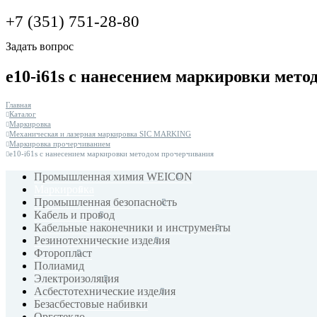
+7 (351) 751-28-80
Задать вопрос
e10-i61s с нанесением маркировки мет
Главная
Каталог
Маркировка
Механическая и лазерная маркировка SIC MARKING
Маркировка прочерчиванием
e10-i61s с нанесением маркировки методом прочерчивания
Промышленная химия WEICON
Маркировка
Промышленная безопасность
Кабель и провод
Кабельные наконечники и инструменты
Резинотехнические изделия
Фторопласт
Полиамид
Электроизоляция
Асбестотехнические изделия
Безасбестовые набивки
Оргстекло