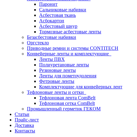
Паронит
Сальниковые набивки
Асбестовая ткань
Асбокартон
Асбестовый шнур
Тормозные асбестовые ленты
Безасбестовые набивки
Оргстекло
Приводные ремни и системы CONTITECH
Конвейерные ленты и комплектующие
Ленты ПВХ
Полиуретановые ленты
Резиновые ленты
Ленты для пометоудоления
Фетровые ленты
Комплектующие для конвейерных лент
Тефлоновые ленты и сетки
Тефлоновая лента ComBelt
Тефлоновая сетка ComBelt
Промышленный герметик ГЕКОМ
Статьи
Прайс-лист
Доставка
Контакты