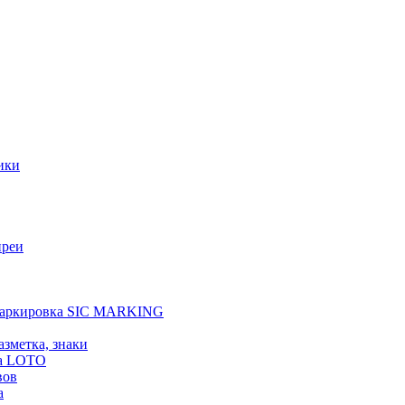
ики
преи
 маркировка SIC MARKING
азметка, знаки
а LOTO
вов
а