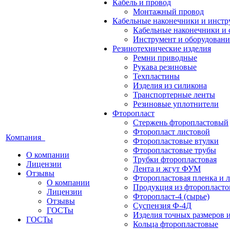
Кабель и провод
Монтажный провод
Кабельные наконечники и инст
Кабельные наконечники и 
Инструмент и оборудовани
Резинотехнические изделия
Ремни приводные
Рукава резиновые
Техпластины
Изделия из силикона
Транспортерные ленты
Резиновые уплотнители
Фторопласт
Стержень фторопластовый
Фторопласт листовой
Компания
Фторопластовые втулки
Фторопластовые трубы
О компании
Трубки фторопластовая
Лицензии
Лента и жгут ФУМ
Отзывы
Фторопластовая пленка и л
О компании
Продукция из фторопласт
Лицензии
Фторопласт-4 (сырье)
Отзывы
Суспензия Ф-4Д
ГОСТы
Изделия точных размеров 
ГОСТы
Кольца фторопластовые