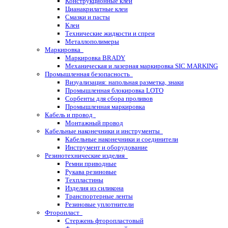
Конструкционные клеи
Цианакрилатные клеи
Смазки и пасты
Клеи
Технические жидкости и спреи
Металлополимеры
Маркировка
Маркировка BRADY
Механическая и лазерная маркировка SIC MARKING
Промышленная безопасность
Визуализация: напольная разметка, знаки
Промышленная блокировка LOTO
Сорбенты для сбора проливов
Промышленная маркировка
Кабель и провод
Монтажный провод
Кабельные наконечники и инструменты
Кабельные наконечники и соединители
Инструмент и оборудование
Резинотехнические изделия
Ремни приводные
Рукава резиновые
Техпластины
Изделия из силикона
Транспортерные ленты
Резиновые уплотнители
Фторопласт
Стержень фторопластовый