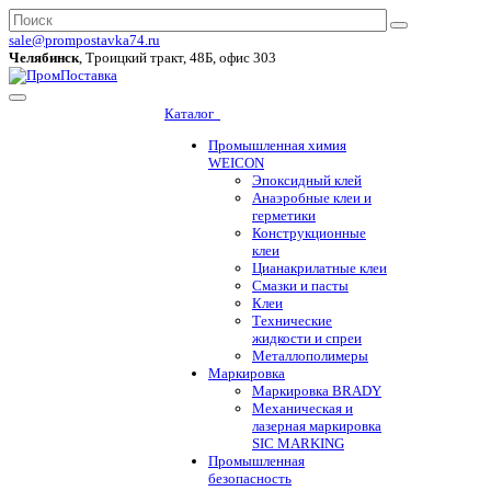
sale@prompostavka74.ru
Челябинск
, Троицкий тракт, 48Б, офис 303
Каталог
Промышленная химия
WEICON
Эпоксидный клей
Анаэробные клеи и
герметики
Конструкционные
клеи
Цианакрилатные клеи
Смазки и пасты
Клеи
Технические
жидкости и спреи
Металлополимеры
Маркировка
Маркировка BRADY
Механическая и
лазерная маркировка
SIC MARKING
Промышленная
безопасность