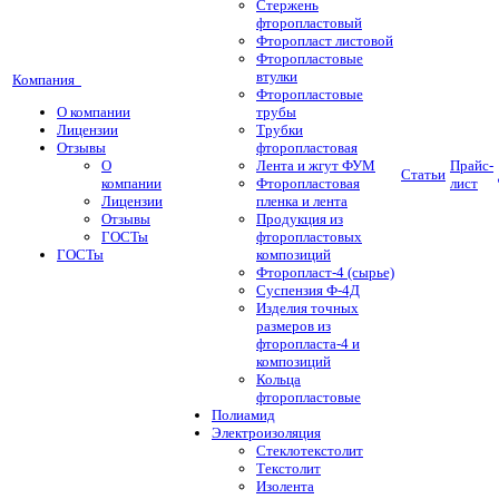
Стержень
фторопластовый
Фторопласт листовой
Фторопластовые
втулки
Компания
Фторопластовые
О компании
трубы
Лицензии
Трубки
Отзывы
фторопластовая
О
Лента и жгут ФУМ
Прайс-
Статьи
компании
Фторопластовая
лист
Лицензии
пленка и лента
Отзывы
Продукция из
ГОСТы
фторопластовых
ГОСТы
композиций
Фторопласт-4 (сырье)
Суспензия Ф-4Д
Изделия точных
размеров из
фторопласта-4 и
композиций
Кольца
фторопластовые
Полиамид
Электроизоляция
Стеклотекстолит
Текстолит
Изолента