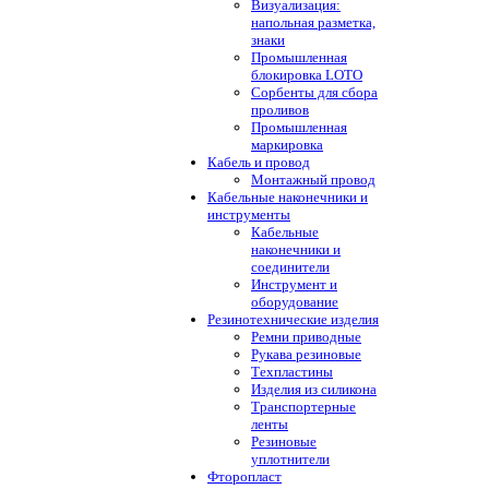
Визуализация:
напольная разметка,
знаки
Промышленная
блокировка LOTO
Сорбенты для сбора
проливов
Промышленная
маркировка
Кабель и провод
Монтажный провод
Кабельные наконечники и
инструменты
Кабельные
наконечники и
соединители
Инструмент и
оборудование
Резинотехнические изделия
Ремни приводные
Рукава резиновые
Техпластины
Изделия из силикона
Транспортерные
ленты
Резиновые
уплотнители
Фторопласт