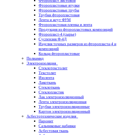
Фторопласт листовой
Фторопластовые втулки
Фторопластовые трубы
Трубки фторопластовая
Лента и жгут ФУМ
Фторопластовая пленка и лента
Продукция из фторопластовых композиций
Фторопласт-4 (сырье)
Суспензия Ф-4Д
Изделия точных размеров из фторопласта-4 и
композиций
Кольца фторопластовые
Полиамид
Электроизоляция
Стеклотекстолит
Текстолит
Изолента
Лакоткань
Стеклоткань
Стеклопластик
Лак электроизоляционный
Лента электроизоляционная
Трубки электроизоляционные
Картон электроизоляционный
Асбестотехнические изделия
Паронит
Сальниковые набивки
Асбестовая ткань