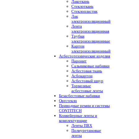
Лакоткань
Стеклоткань
Стеклопластик
Лак
электроизоляционный
Лента
электроизоляционная
Трубки
электроизоляционные
Картон
электроизоляционный
Асбестотехнические изделия
Паронит
Сальниковые набивки
Асбестовая ткань
Асбокартон
Асбестовый шнур
Тормозные
асбестовые ленты
Безасбестовые набивки
Оргстекло
Приводные ремни и системы
CONTITECH
Конвейерные ленты и
комплектующие
Ленты ПВХ
Полиуретановые
ленты