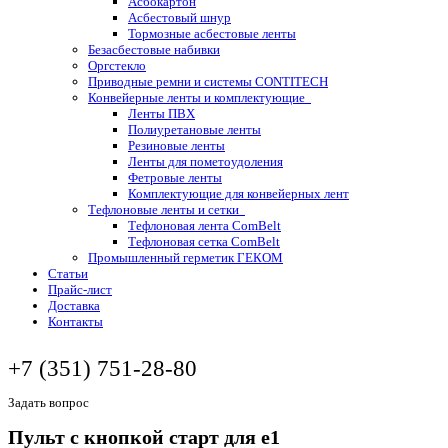
Асбокартон
Асбестовый шнур
Тормозные асбестовые ленты
Безасбестовые набивки
Оргстекло
Приводные ремни и системы CONTITECH
Конвейерные ленты и комплектующие
Ленты ПВХ
Полиуретановые ленты
Резиновые ленты
Ленты для пометоудоления
Фетровые ленты
Комплектующие для конвейерных лент
Тефлоновые ленты и сетки
Тефлоновая лента ComBelt
Тефлоновая сетка ComBelt
Промышленный герметик ГЕКОМ
Статьи
Прайс-лист
Доставка
Контакты
+7 (351) 751-28-80
Задать вопрос
Пульт с кнопкой старт для e1