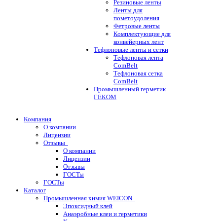
Резиновые ленты
Ленты для
пометоудоления
Фетровые ленты
Комплектующие для
конвейерных лент
Тефлоновые ленты и сетки
Тефлоновая лента
ComBelt
Тефлоновая сетка
ComBelt
Промышленный герметик
ГЕКОМ
Компания
О компании
Лицензии
Отзывы
О компании
Лицензии
Отзывы
ГОСТы
ГОСТы
Каталог
Промышленная химия WEICON
Эпоксидный клей
Анаэробные клеи и герметики