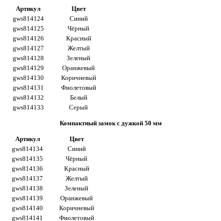
Артикул
Цвет
gws814124
Синий
gws814125
Чёрный
gws814126
Красный
gws814127
Желтый
gws814128
Зеленый
gws814129
Оранжевый
gws814130
Коричневый
gws814131
Фиолетовый
gws814132
Белый
gws814133
Серый
Компактный замок с дужкой 50 мм
Артикул
Цвет
gws814134
Синий
gws814135
Чёрный
gws814136
Красный
gws814137
Желтый
gws814138
Зеленый
gws814139
Оранжевый
gws814140
Коричневый
gws814141
Фиолетовый