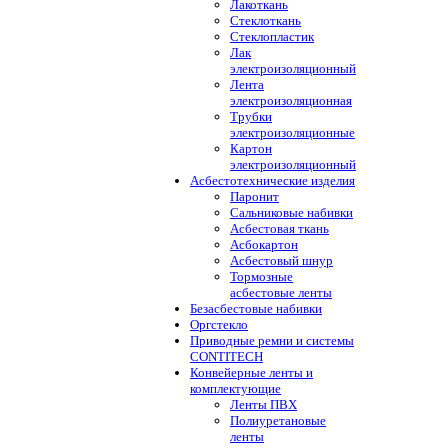
Лакоткань
Стеклоткань
Стеклопластик
Лак
электроизоляционный
Лента
электроизоляционная
Трубки
электроизоляционные
Картон
электроизоляционный
Асбестотехнические изделия
Паронит
Сальниковые набивки
Асбестовая ткань
Асбокартон
Асбестовый шнур
Тормозные
асбестовые ленты
Безасбестовые набивки
Оргстекло
Приводные ремни и системы
CONTITECH
Конвейерные ленты и
комплектующие
Ленты ПВХ
Полиуретановые
ленты