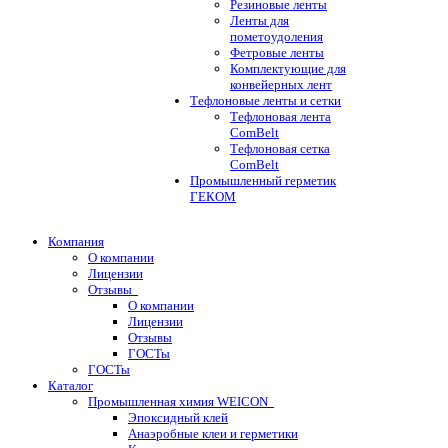
Резиновые ленты
Ленты для
пометоудоления
Фетровые ленты
Комплектующие для
конвейерных лент
Тефлоновые ленты и сетки
Тефлоновая лента
ComBelt
Тефлоновая сетка
ComBelt
Промышленный герметик
ГЕКОМ
Компания
О компании
Лицензии
Отзывы
О компании
Лицензии
Отзывы
ГОСТы
ГОСТы
Каталог
Промышленная химия WEICON
Эпоксидный клей
Анаэробные клеи и герметики