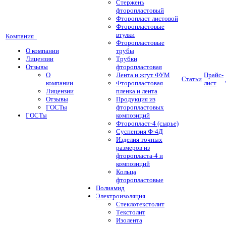
Стержень
фторопластовый
Фторопласт листовой
Фторопластовые
втулки
Компания
Фторопластовые
О компании
трубы
Лицензии
Трубки
Отзывы
фторопластовая
О
Лента и жгут ФУМ
Прайс-
Статьи
компании
Фторопластовая
лист
Лицензии
пленка и лента
Отзывы
Продукция из
ГОСТы
фторопластовых
ГОСТы
композиций
Фторопласт-4 (сырье)
Суспензия Ф-4Д
Изделия точных
размеров из
фторопласта-4 и
композиций
Кольца
фторопластовые
Полиамид
Электроизоляция
Стеклотекстолит
Текстолит
Изолента