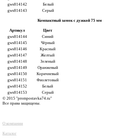
gws814142
Белый
gws814143
Серый
Компактный замок с дужкой 75 мм
Артикул
Цвет
gws814144
Синий
gws814145
Чёрный
gws814146
Красный
gws814147
Желтый
gws814148
Зеленый
gws814149
Оранжевый
gws814150
Коричневый
gws814151
Фиолетовый
gws814152
Белый
gws814153
Серый
© 2015 "prompostavka74.ru"
Все права защищены.
О компании
Каталог