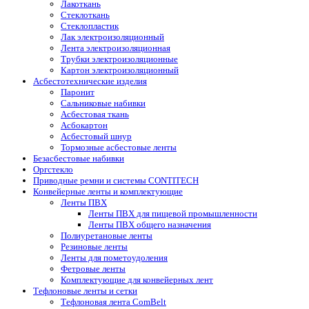
Лакоткань
Стеклоткань
Стеклопластик
Лак электроизоляционный
Лента электроизоляционная
Трубки электроизоляционные
Картон электроизоляционный
Асбестотехнические изделия
Паронит
Сальниковые набивки
Асбестовая ткань
Асбокартон
Асбестовый шнур
Тормозные асбестовые ленты
Безасбестовые набивки
Оргстекло
Приводные ремни и системы CONTITECH
Конвейерные ленты и комплектующие
Ленты ПВХ
Ленты ПВХ для пищевой промышленности
Ленты ПВХ общего назначения
Полиуретановые ленты
Резиновые ленты
Ленты для пометоудоления
Фетровые ленты
Комплектующие для конвейерных лент
Тефлоновые ленты и сетки
Тефлоновая лента ComBelt