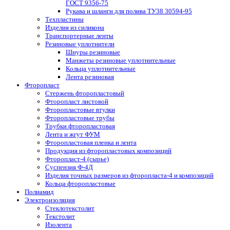
ГОСТ 9356-75
Рукава и шланги для полива ТУ38 30594-95
Техпластины
Изделия из силикона
Транспортерные ленты
Резиновые уплотнители
Шнуры резиновые
Манжеты резиновые уплотнительные
Кольца уплотнительные
Лента резиновая
Фторопласт
Стержень фторопластовый
Фторопласт листовой
Фторопластовые втулки
Фторопластовые трубы
Трубки фторопластовая
Лента и жгут ФУМ
Фторопластовая пленка и лента
Продукция из фторопластовых композиций
Фторопласт-4 (сырье)
Суспензия Ф-4Д
Изделия точных размеров из фторопласта-4 и композиций
Кольца фторопластовые
Полиамид
Электроизоляция
Стеклотекстолит
Текстолит
Изолента