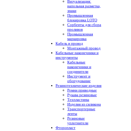
Визуализация:
напольная разметка,
знаки
Промышленная
блокировка LOTO
Сорбенты для сбора
проливов
Промышленная
маркировка
Кабель и провод
Монтажный провод
Кабельные наконечники и
инструменты
Кабельные
наконечники и
соединители
Инструмент и
оборудование
Резинотехнические изделия
Ремни приводные
Рукава резиновые
Техпластины
Изделия из силикона
Транспортерные
ленты
Резиновые
уплотнители
Фторопласт