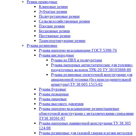
Ремни приводные
Клиновые ремни
Зубчатые ремни
Полиуретановые ремни
Сельскохозяйственные ремни
Плоские ремни
Бесшовные ремни
Протяжные ремни
Транспортирующие ремни
Рукава резиновые
Рукава напорно-всасывающие ГОСТ 5398-76
Рукава кислородные
Рукава из ПВХ и полиуретана
Рукава напорные антистатические для топливо-
раздаточных колонок ТРК-20 ТУ 38105888-80
Рукава резиновые оплеточной конструкции для
авиационной техники (без присоединительной
арматуры) ТУ 38 005 1515-92
Рукава буровые
Рукава пожарные
Рукава пищевые
Рукава высокого давления
Рукава напорно-всасывающие резинотканевые
обмоточной конструкции с металлическими спиралями
ТУ38 30591-97
Рукава напорные навивочной конструкции ТУ 38 305
124-98
Рукава резиновые для газовой сварки и резки металлов