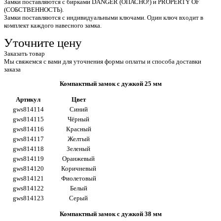
Замки поставляются с бирками DANGER (ОПАСНО!) и PROPERTY OF
(СОБСТВЕННОСТЬ).
Замки поставляются с индивидуальными ключами. Один ключ входит в
комплект каждого навесного замка.
Уточните цену
Заказать товар
Мы свяжемся с вами для уточнения формы оплаты и способа доставки
заказа
Компактный замок с дужкой 25 мм
Артикул
Цвет
gws814114
Синий
gws814115
Чёрный
gws814116
Красный
gws814117
Желтый
gws814118
Зеленый
gws814119
Оранжевый
gws814120
Коричневый
gws814121
Фиолетовый
gws814122
Белый
gws814123
Серый
Компактный замок с дужкой 38 мм