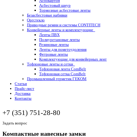
Асбокартон
Асбестовый шнур
Тормозные асбестовые ленты
Безасбестовые набивки
Оргстекло
Приводные ремни и системы CONTITECH
Конвейерные ленты и комплектующие
Ленты ПВХ
Полиуретановые ленты
Резиновые ленты
Ленты для пометоудоления
Фетровые ленты
Комплектующие для конвейерных лент
Тефлоновые ленты и сетки
Тефлоновая лента ComBelt
Тефлоновая сетка ComBelt
Промышленный герметик ГЕКОМ
Статьи
Прайс-лист
Доставка
Контакты
+7 (351) 751-28-80
Задать вопрос
Компактные навесные замки