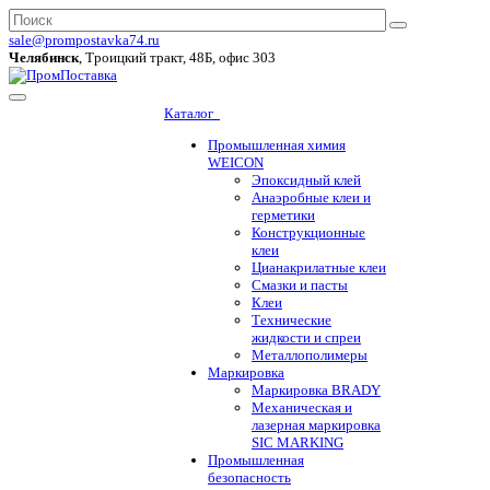
sale@prompostavka74.ru
Челябинск
, Троицкий тракт, 48Б, офис 303
Каталог
Промышленная химия
WEICON
Эпоксидный клей
Анаэробные клеи и
герметики
Конструкционные
клеи
Цианакрилатные клеи
Смазки и пасты
Клеи
Технические
жидкости и спреи
Металлополимеры
Маркировка
Маркировка BRADY
Механическая и
лазерная маркировка
SIC MARKING
Промышленная
безопасность