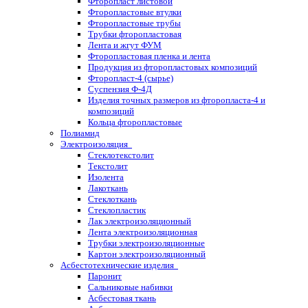
Фторопласт листовой
Фторопластовые втулки
Фторопластовые трубы
Трубки фторопластовая
Лента и жгут ФУМ
Фторопластовая пленка и лента
Продукция из фторопластовых композиций
Фторопласт-4 (сырье)
Суспензия Ф-4Д
Изделия точных размеров из фторопласта-4 и
композиций
Кольца фторопластовые
Полиамид
Электроизоляция
Стеклотекстолит
Текстолит
Изолента
Лакоткань
Стеклоткань
Стеклопластик
Лак электроизоляционный
Лента электроизоляционная
Трубки электроизоляционные
Картон электроизоляционный
Асбестотехнические изделия
Паронит
Сальниковые набивки
Асбестовая ткань