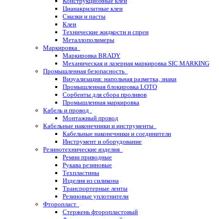
Конструкционные клеи
Цианакрилатные клеи
Смазки и пасты
Клеи
Технические жидкости и спреи
Металлополимеры
Маркировка
Маркировка BRADY
Механическая и лазерная маркировка SIC MARKING
Промышленная безопасность
Визуализация: напольная разметка, знаки
Промышленная блокировка LOTO
Сорбенты для сбора проливов
Промышленная маркировка
Кабель и провод
Монтажный провод
Кабельные наконечники и инструменты
Кабельные наконечники и соединители
Инструмент и оборудование
Резинотехнические изделия
Ремни приводные
Рукава резиновые
Техпластины
Изделия из силикона
Транспортерные ленты
Резиновые уплотнители
Фторопласт
Стержень фторопластовый