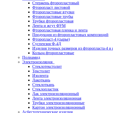
Стержень фторопластовый
Фторопласт листовой
Фторопластовые втулки
Фторопластовые трубы
Трубки фторопластовая
Лента и жгут ФУМ
Фторопластовая пленка и лента
Продукция из фторопластовых композиций
Фторопласт-4 (сырье)
Суспензия Ф-4Д
Изделия точных размеров из фторопласта-4 и
Кольца фторопластовые
Полиамид
Электроизоляция
Стеклотекстолит
Текстолит
Изолента
Лакоткань
Стеклоткань
Стеклопластик
Лак электроизоляционный
Лента электроизоляционная
Трубки электроизоляционные
Картон электроизоляционный
Асбестотехнические изделия