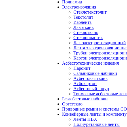
Полиамид
Электроизоляция
Стеклотекстолит
Текстолит
Изолента
Лакоткань
Стеклоткань
Стеклопластик
Лак электроизоляционный
Лента электроизоляционна
Трубки электроизоляцион
Картон электроизоляцион
Асбестотехнические изделия
Паронит
Сальниковые набивки
Асбестовая ткань
Асбокартон
Асбестовый шнур
Тормозные асбестовые лен
Безасбестовые набивки
Оргстекло
Приводные ремни и системы 
Конвейерные ленты и комплект
Ленты ПВХ
Полиуретановые ленты