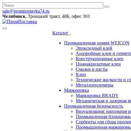
sale@prompostavka74.ru
Челябинск
, Троицкий тракт, 48Б, офис 303
Каталог
Промышленная химия WEICON
Эпоксидный клей
Анаэробные клеи и гермет
Конструкционные клеи
Цианакрилатные клеи
Смазки и пасты
Клеи
Технические жидкости и с
Металлополимеры
Маркировка
Маркировка BRADY
Механическая и лазерная
Промышленная безопасность
Визуализация: напольная р
Промышленная блокировк
Сорбенты для сбора проли
Промышленная маркировк