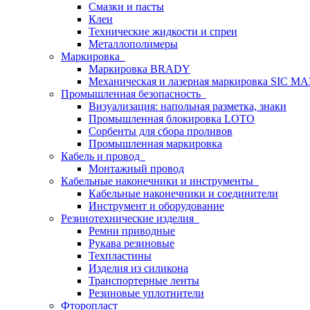
Смазки и пасты
Клеи
Технические жидкости и спреи
Металлополимеры
Маркировка
Маркировка BRADY
Механическая и лазерная маркировка SIC 
Промышленная безопасность
Визуализация: напольная разметка, знаки
Промышленная блокировка LOTO
Сорбенты для сбора проливов
Промышленная маркировка
Кабель и провод
Монтажный провод
Кабельные наконечники и инструменты
Кабельные наконечники и соединители
Инструмент и оборудование
Резинотехнические изделия
Ремни приводные
Рукава резиновые
Техпластины
Изделия из силикона
Транспортерные ленты
Резиновые уплотнители
Фторопласт