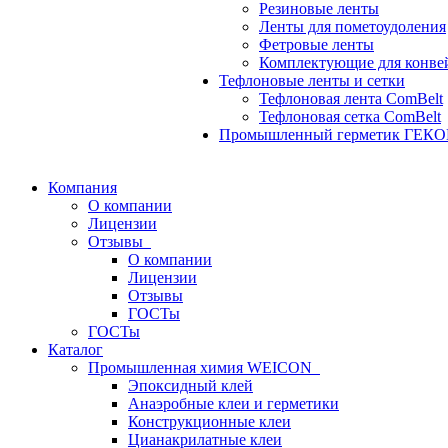
Резиновые ленты
Ленты для пометоудоления
Фетровые ленты
Комплектующие для конве
Тефлоновые ленты и сетки
Тефлоновая лента ComBelt
Тефлоновая сетка ComBelt
Промышленный герметик ГЕК
Компания
О компании
Лицензии
Отзывы
О компании
Лицензии
Отзывы
ГОСТы
ГОСТы
Каталог
Промышленная химия WEICON
Эпоксидный клей
Анаэробные клеи и герметики
Конструкционные клеи
Цианакрилатные клеи