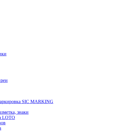
ики
преи
 маркировка SIC MARKING
азметка, знаки
а LOTO
вов
а