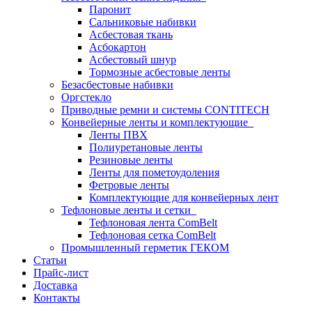
Паронит
Сальниковые набивки
Асбестовая ткань
Асбокартон
Асбестовый шнур
Тормозные асбестовые ленты
Безасбестовые набивки
Оргстекло
Приводные ремни и системы CONTITECH
Конвейерные ленты и комплектующие
Ленты ПВХ
Полиуретановые ленты
Резиновые ленты
Ленты для пометоудоления
Фетровые ленты
Комплектующие для конвейерных лент
Тефлоновые ленты и сетки
Тефлоновая лента ComBelt
Тефлоновая сетка ComBelt
Промышленный герметик ГЕКОМ
Статьи
Прайс-лист
Доставка
Контакты