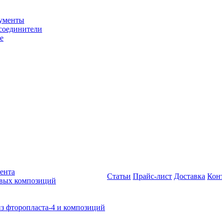
рументы
соединители
е
ента
Статьи
Прайс-лист
Доставка
Кон
овых композиций
из фторопласта-4 и композиций