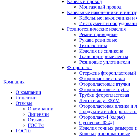
Кабель и провод
Монтажный провод
Кабельные наконечники и инст
Кабельные наконечники и 
Инструмент и оборудовани
Резинотехнические изделия
Ремни приводные
Рукава резиновые
Техпластины
Изделия из силикона
Транспортерные ленты
Резиновые уплотнители
Фторопласт
Стержень фторопластовый
Фторопласт листовой
Компания
Фторопластовые втулки
Фторопластовые трубы
О компании
Трубки фторопластовая
Лицензии
Лента и жгут ФУМ
Отзывы
Фторопластовая пленка и л
О компании
Продукция из фторопласт
Лицензии
Фторопласт-4 (сырье)
Отзывы
Суспензия Ф-4Д
ГОСТы
Изделия точных размеров 
ГОСТы
Кольца фторопластовые