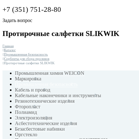
+7 (351) 751-28-80
Задать вопрос
Протирочные салфетки SLIKWIK
Главная
Каталог
Промышленная безопасность
Сорбенты для сбора проливов
Протирочные салфетки SLIKWIK
Промышленная химия WEICON
Маркировка
Промышленная безопасность
Кабель и провод
Кабельные наконечники и инструменты
Резинотехнические изделия
Фторопласт
Полиамид
Электроизоляция
Асбестотехнические изделия
Безасбестовые набивки
Оргстекло