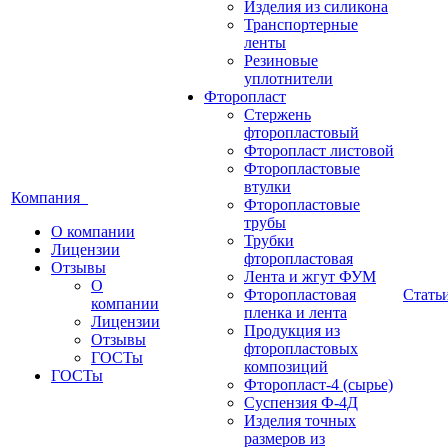
Изделия из силикона
Транспортерные
ленты
Резиновые
уплотнители
Фторопласт
Стержень
фторопластовый
Фторопласт листовой
Фторопластовые
втулки
Компания
Фторопластовые
трубы
О компании
Трубки
Лицензии
фторопластовая
Отзывы
Лента и жгут ФУМ
О
Фторопластовая
Стать
компании
пленка и лента
Лицензии
Продукция из
Отзывы
фторопластовых
ГОСТы
композиций
ГОСТы
Фторопласт-4 (сырье)
Суспензия Ф-4Д
Изделия точных
размеров из