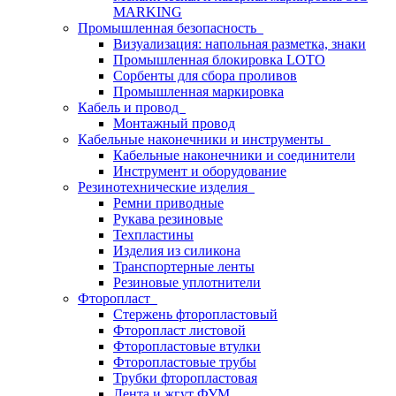
MARKING
Промышленная безопасность
Визуализация: напольная разметка, знаки
Промышленная блокировка LOTO
Сорбенты для сбора проливов
Промышленная маркировка
Кабель и провод
Монтажный провод
Кабельные наконечники и инструменты
Кабельные наконечники и соединители
Инструмент и оборудование
Резинотехнические изделия
Ремни приводные
Рукава резиновые
Техпластины
Изделия из силикона
Транспортерные ленты
Резиновые уплотнители
Фторопласт
Стержень фторопластовый
Фторопласт листовой
Фторопластовые втулки
Фторопластовые трубы
Трубки фторопластовая
Лента и жгут ФУМ