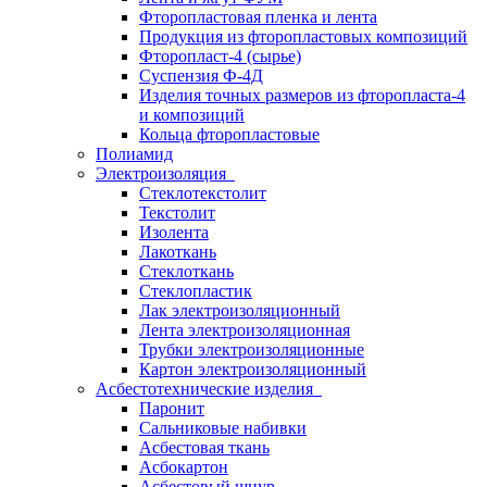
Фторопластовая пленка и лента
Продукция из фторопластовых композиций
Фторопласт-4 (сырье)
Суспензия Ф-4Д
Изделия точных размеров из фторопласта-4
и композиций
Кольца фторопластовые
Полиамид
Электроизоляция
Стеклотекстолит
Текстолит
Изолента
Лакоткань
Стеклоткань
Стеклопластик
Лак электроизоляционный
Лента электроизоляционная
Трубки электроизоляционные
Картон электроизоляционный
Асбестотехнические изделия
Паронит
Сальниковые набивки
Асбестовая ткань
Асбокартон
Асбестовый шнур