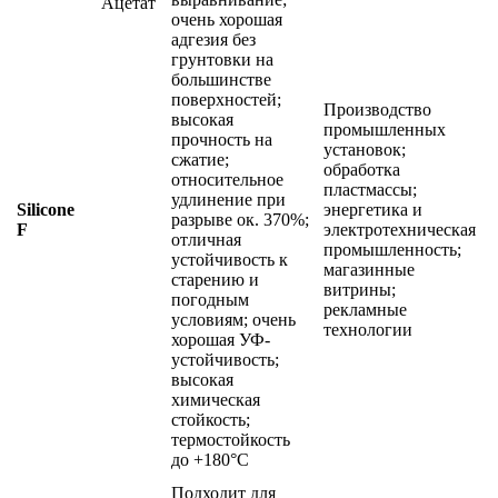
Ацетат
очень хорошая
адгезия без
грунтовки на
большинстве
поверхностей;
Производство
высокая
промышленных
прочность на
установок;
сжатие;
обработка
относительное
пластмассы;
удлинение при
Silicone
энергетика и
разрыве ок. 370%;
F
электротехническая
отличная
промышленность;
устойчивость к
магазинные
старению и
витрины;
погодным
рекламные
условиям; очень
технологии
хорошая УФ-
устойчивость;
высокая
химическая
стойкость;
термостойкость
до +180°C
Подходит для