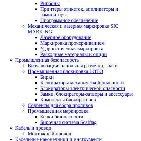
Риббоны
Принтеры этикеток, аппликаторы и
ламинаторы
Программное обеспечение
Механическая и лазерная маркировка SIC
MARKING
Лазерное оборудование
Маркировка прочерчиванием
Ударно-точечная маркировка
Расходные материалы и опции
Промышленная безопасность
Визуализация: напольная разметка, знаки
Промышленная блокировка LOTO
Бирки
Блокираторы механической опасности
Блокираторы электрической опасности
Замки, блокираторы-затворы и аксессуары
Комплекты блокираторов
Сорбенты для сбора проливов
Промышленная маркировка
Знаки безопасности
Бирочная система Scafftag
Кабель и провод
Монтажный провод
Кабельные наконечники и инструменты