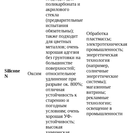
поликарбоната и
акрилового
стекла
(предварительные
испытания
обязательны);
Обработка
также подходит
пластмассы;
для цветных
электротехническая
металлов; очень
промышленность;
хорошая адгезия
энергетическая
без грунтовки на
технология
большинстве
(например,
поверхностей;
Silicone
солнечные
Оксим
относительное
N
энергетические
удлинение при
системы);
разрыве ок. 800%;
магазинные
отличная
витрины;
устойчивость к
рекламные
старению и
технологии;
погодным
освещение в
условиям; очень
промышленности
хорошая УФ-
устойчивость;
высокая
химическая