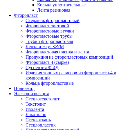
Кольца уплотнительные
Лента резиновая
Фторопласт
Стержень фторопластовый
Фторопласт листовой
Фторопластовые втулки
Фторопластовые трубы
Трубки фторопластовая
Лента и жгут ФУМ
Фторопластовая пленка и лента
Продукция из фторопластовых композиций
Фторопласт-4 (сырье)
Суспензия Ф-4Д
Изделия точных размеров из фторопласта-4 и
композиций
Кольца фторопластовые
Полиамид
Электроизоляция
Стеклотекстолит
Текстолит
Изолента
Лакоткань
Стеклоткань
Стеклопластик