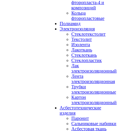
фторопласта-4 и
композиций
Кольца
фторопластовые
Полиамид
Электроизоляция
Стеклотекстолит
Текстолит
Изолента
Лакоткань
Стеклоткань
Стеклопластик
Лак
электроизоляционный
Лента
электроизоляционная
Трубки
электроизоляционные
Картон
электроизоляционный
Асбестотехнические
изделия
Паронит
Сальниковые набивки
Асбестовая ткань