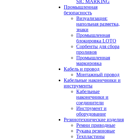
SIC MARKING
Промышленная
безопасность
Визуализация:
напольная разметка,
знаки
Промышленная
блокировка LOTO
Сорбенты для сбора
проливов
Промышленная
маркировка
Кабель и провод
Монтажный провод
Кабельные наконечники и
инструменты
Кабельные
наконечники и
соединители
Инструмент и
оборудование
Резинотехнические изделия
Ремни приводные
Рукава резиновые
Техпластины