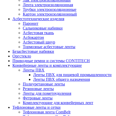
Лак электроизоляционный
Лента электроизоляционная
Трубки электроизоляционные
Картон электроизоляционный
Асбестотехнические изделия
Паронит
Сальниковые набивки
Асбестовая ткань
Асбокартон
Асбестовый шнур
Тормозные асбестовые ленты
Безасбестовые набивки
Оргстекло
Приводные ремни и системы CONTITECH
Конвейерные ленты и комплектующие
Ленты ПВХ
Ленты ПВХ для пищевой промышленности
Ленты ПВХ общего назначения
Полиуретановые ленты
Резиновые ленты
Ленты для пометоудоления
Фетровые ленты
Комплектующие для конвейерных лент
Тефлоновые ленты и сетки
Тефлоновая лента ComBelt