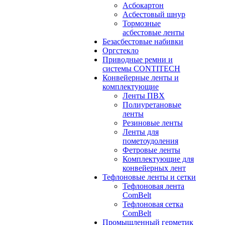
Асбокартон
Асбестовый шнур
Тормозные
асбестовые ленты
Безасбестовые набивки
Оргстекло
Приводные ремни и
системы CONTITECH
Конвейерные ленты и
комплектующие
Ленты ПВХ
Полиуретановые
ленты
Резиновые ленты
Ленты для
пометоудоления
Фетровые ленты
Комплектующие для
конвейерных лент
Тефлоновые ленты и сетки
Тефлоновая лента
ComBelt
Тефлоновая сетка
ComBelt
Промышленный герметик